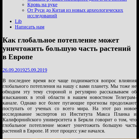
подменю
Кровь на руке
От Руси до Китая из новых археологических
исследований
Lib
Написать нам
Как глобальное потепление может
уничтожить большую часть растений
в Европе
26.09.2019
25.09.2019
В последнее время все чаще поднимается вопрос влияния
глобального потепления на нашу с вами планету. Мы тоже не
обходим эту тему стороной и регулярно рассказываем об
изысканиях в этой области в нашем новостном Телеграм-
канале. Однако все более пугающие прогнозы продолжают
поступать от ученых со всего мира. На этот раз новое
исследование экспертов из Института Макса Планка и
Калифорнийского университета в Беркли говорит о том, что
глобальное потепление может уничтожить большую часть
растений в Европе. И этот процесс уже начался.