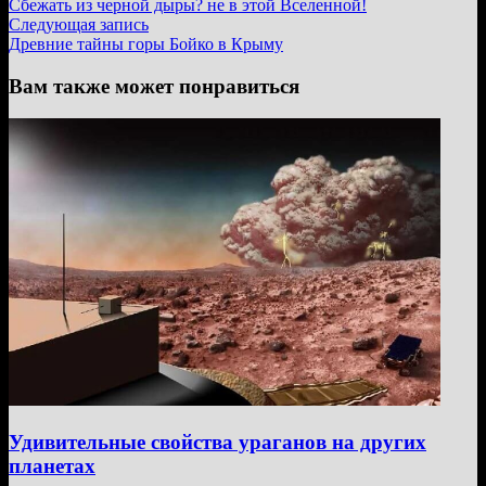
запись:
Сбежать из черной дыры? не в этой Вселенной!
по
Следующая
Следующая запись
записям
запись:
Древние тайны горы Бойко в Крыму
Вам также может понравиться
Удивительные свойства ураганов на других
планетах