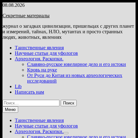
Перейти
08.08.2026
к
Секретные материалы
содержимому
журнал о загадках цивилизации, пришельцах с других планет
и измерений, тайнах, НЛО, мутантах и просто странных
людях, животных, явлениях
Таинственные явления
Научные статьи для уфологов
Археология. Раскопки.
Славяно-русское ювелирное дело и его истоки
Кровь на руке
От Руси до Китая из новых археологических
исследований
Lib
Написать нам
Найти:
Меню
Таинственные явления
Научные статьи для уфологов
Археология. Раскопки.
Показать
Славяно-русское ювелирное дело и его истоки