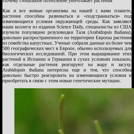
Почему глобальное потепление уничтожает растения
Как и все живые организмы на нашей с вами планете,
растения способны развиваться и «подстраиваться» под
изменяющиеся условия окружающей среды. Как заявляют
наши коллеги из издания Science Daily, специалисты из США
изучили популяцию резуховидки Таля (Arabidopsis thaliana),
довольно распространенного на территории Европы растения
из семейства капустных. Ученые собрали данные из более чем
500 географических мест в Европе, обычно используемых для
биологических исследований. При этом выращивание этих
растений в Испании и Германии в сухих условиях показало,
как отдельные растения реагируют на жару и засуху.
Arabidopsis thaliana интересна еще и тем, что способна
довольно быстро реагировать на изменяющиеся условия и
приобретать в связи с этим новые генетические мутации.