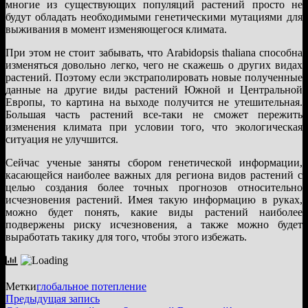
многие из существующих популяций растений просто не
будут обладать необходимыми генетическими мутациями для
выживания в момент изменяющегося климата.
При этом не стоит забывать, что Arabidopsis thaliana способна
изменяться довольно легко, чего не скажешь о других видах
растений. Поэтому если экстраполировать новые полученные
данные на другие виды растений Южной и Центральной
Европы, то картина на выходе получится не утешительная.
Большая часть растений все-таки не сможет пережить
изменения климата при условии того, что экологическая
ситуация не улучшится.
Сейчас ученые заняты сбором генетической информации,
касающейся наиболее важных для региона видов растений с
целью создания более точных прогнозов относительно
исчезновения растений. Имея такую информацию в руках,
можно будет понять, какие виды растений наиболее
подвержены риску исчезновения, а также можно будет
выработать такику для того, чтобы этого избежать.
Метки
глобальное потепление
Навигация
Предыдущая
Предыдущая запись