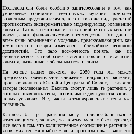
Исследователи были особенно заинтересованы в том, как
уникальное сочетание генетических мутаций позволяет
различным представителям одного и того же вида растений
противостоять экспериментально моделируемому изменению
климата. Так как некоторые из этих приобретенных мутаций
могут давать физиологические преимущества. Эти данные
затем были объединены с моделями, предсказывающими, как
температура и осадки изменятся в ближайшие несколько
десятилетий. Это дало возможность понять, как на
биологическое разнообразие растений повлияют изменения
климата, вызванные глобальным потеплением.
На основе наших расчетов до 2050 года мы можем
предсказать значительное снижение популяции растений,
произрастающих в Южной и Центральной Европе, — заявили
авторы исследования. Выжить смогут лишь те растения, у
которых появились гены, необходимые для существования в
новых условиях. И у части экземпляров такие гены уже
появились.
Казалось бы, раз растения могут приспосабливаться к
изменяющимся условиям, то почему ученые бьют тревогу?
Все дело в том, что количественное соотношение растений с
«новыми» генами крайне мало и прогнозы показывают, что