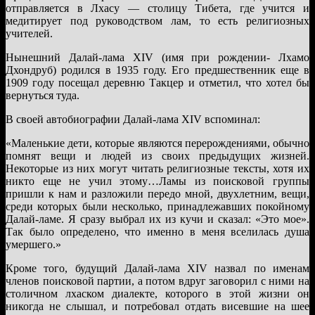
отправляется в Лхасу — столицу Тибета, где учится и
медитирует под руководством лам, то есть религиозных
учителей.
Нынешний Далай-лама XIV (имя при рождении- Лхамо
Дхондруб) родился в 1935 году. Его предшественник еще в
1909 году посещал деревню Такцер и отметил, что хотел бы
вернуться туда.
В своей автобиографии Далай‑лама XIV вспоминал:
«Маленькие дети, которые являются перерождениями, обычно
помнят вещи и людей из своих предыдущих жизней.
Некоторые из них могут читать религиозные тексты, хотя их
никто еще не учил этому…Ламы из поисковой группы
пришли к нам и разложили передо мной, двухлетним, вещи,
среди которых были несколько, принадлежавших покойному
Далай‑ламе. Я сразу выбрал их из кучи и сказал: «Это мое».
Так было определено, что именно в меня вселилась душа
умершего.»
Кроме того, будущий Далай‑лама XIV назвал по именам
членов поисковой партии, а потом вдруг заговорил с ними на
столичном лхаском диалекте, которого в этой жизни он
никогда не слышал, и потребовал отдать висевшие на шее