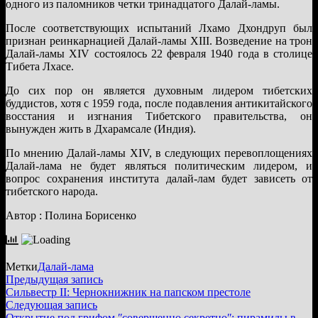
одного из паломников четки тринадцатого Далай‑ламы.
После соответствующих испытаний Лхамо Дхондруп был
признан реинкарнацией Далай‑ламы XIII. Возведение на трон
Далай‑ламы XIV состоялось 22 февраля 1940 года в столице
Тибета Лхасе.
До сих пор он является духовным лидером тибетских
буддистов, хотя с 1959 года, после подавления антикитайского
восстания и изгнания Тибетского правительства, он
вынужден жить в Дхарамсале (Индия).
По мнению Далай-ламы XIV, в следующих перевоплощениях
Далай-лама не будет являться политическим лидером, и
вопрос сохранения института далай-лам будет зависеть от
тибетского народа.
Автор : Полина Борисенко
Метки
Далай-лама
Навигация
Предыдущая
Предыдущая запись
запись:
Сильвестр II: Чернокнижник на папском престоле
по
Следующая
Следующая запись
запись:
​Открытие под грифом ʺсовершенно секретноʺ: пирамиды в