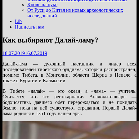
подменю
Кровь на руке
От Руси до Китая из новых археологических
исследований
Lib
Написать нам
Как выбирают Далай-ламу?
18.07.2019
16.07.2019
Далай-лама — духовный наставник и лидер всех
последователей тибетского буддизма, который распространен,
помимо Тибета, в Монголии, области Шерпа в Непале, а
также в Бурятии и Калмыкии.
В Тибете «далай» — это океан, а «лама» — учитель.
Считается, что это реинкарнация Авалокитешвары —
бодхисаттвы, давшего обет перерождаться и не покидать
Землю, пока на ней существуют страдания. Первый Далай-
лама родился в 1351 году нашей эры.