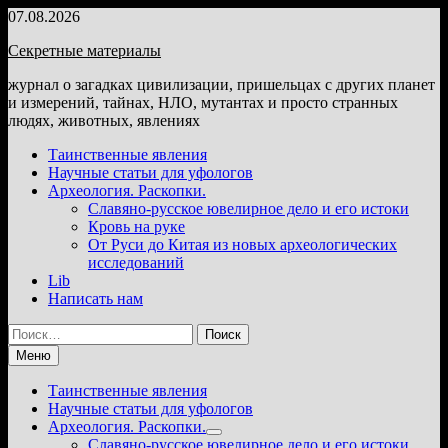
Перейти
07.08.2026
к
Секретные материалы
содержимому
журнал о загадках цивилизации, пришельцах с других планет
и измерений, тайнах, НЛО, мутантах и просто странных
людях, животных, явлениях
Таинственные явления
Научные статьи для уфологов
Археология. Раскопки.
Славяно-русское ювелирное дело и его истоки
Кровь на руке
От Руси до Китая из новых археологических
исследований
Lib
Написать нам
Найти:
Меню
Таинственные явления
Научные статьи для уфологов
Археология. Раскопки.
Показать
Славяно-русское ювелирное дело и его истоки