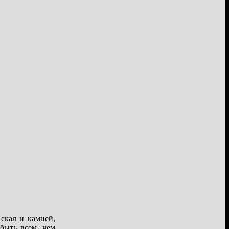
скал и камней,
 быть всем, чем