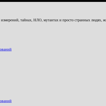
и измерений, тайнах, НЛО, мутантах и просто странных людях, 
дований
дований