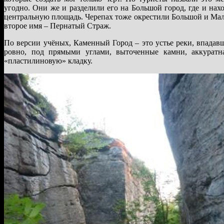
угодно. Они же и разделили его на Большой город, где и на
центральную площадь. Черепах тоже окрестили Большой и Мало
второе имя – Пернатый Страж.
По версии учёных, Каменный Город – это устье реки, впадав
ровно, под прямыми углами, выточенные камни, аккуратн
«пластилиновую» кладку.