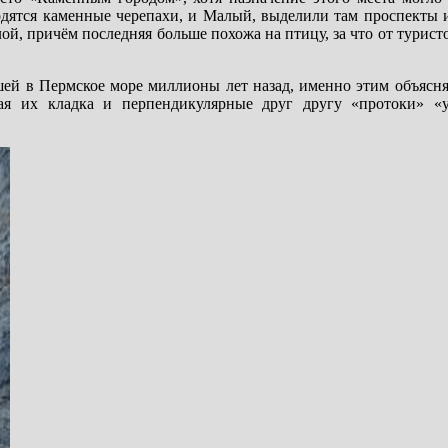
ходятся каменные черепахи, и Малый, выделили там проспекты
й, причём последняя больше похожа на птицу, за что от турист
шей в Пермское море миллионы лет назад, именно этим объясн
ая их кладка и перпендикулярные друг другу «протоки» «у