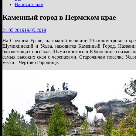
Написать нам
Каменный город в Пермском крае
21.05.2019
19.05.2019
На Среднем Урале, на южной вершине 19-километрового хреб
Шумихинский и Усьва, находится Каменный Город. Названи
близлежащих посёлков Шумихинского и Юбилейного называют э
самых высоких скал с черепахами. Старожилам посёлка Усьвы
места – Чёртово Городище.