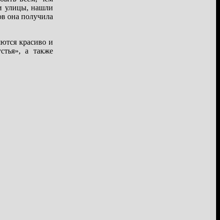
 и улицы, нашли
ов она получила
яются красиво и
стья», а также