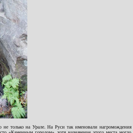
 не только на Урале. На Руси так именовали нагромождения 
есто «Каменным городом», хотя назначение этого места могло