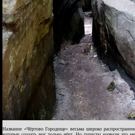
Название «Чёртово Городище» весьма широко распространено
которые создать мог только чёрт. Но туристы назвали это м