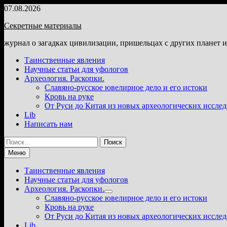
Перейти
07.08.2026
к
Секретные материалы
содержимому
журнал о загадках цивилизации, пришельцах с других планет 
Таинственные явления
Научные статьи для уфологов
Археология. Раскопки.
Славяно-русское ювелирное дело и его истоки
Кровь на руке
От Руси до Китая из новых археологических иссле
Lib
Написать нам
Найти:
Меню
Таинственные явления
Научные статьи для уфологов
Археология. Раскопки.
Показать
Славяно-русское ювелирное дело и его истоки
подменю
Кровь на руке
От Руси до Китая из новых археологических иссле
Lib