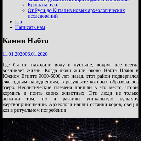
подменю
Кровь на руке
От Руси до Китая из новых археологических
исследований
Lib
Написать нам
Камни Набта
11.01.2020
06.01.2020
Где бы ни находили воду в пустыне, вокруг нее всегда
возникает жизнь. Когда люди жили около Набта Плайя в
Южном Египте 9000-6000 лет назад, этот район подвергался
ежегодным наводнениям, в результате которых образовалось
озеро. Неолитические племена пришли в это место, чтобы
кормить и поить своих животных. Эти люди не только
выжили там, но и развили уникальную культуру
жертвоприношений. Археологи нашли останки коров, овец и
коз в ритуальном погребении.