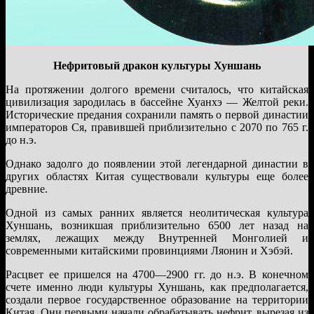
Нефритовый дракон культуры Хуншань
На протяжении долгого времени считалось, что китайская
цивилизация зародилась в бассейне Хуанхэ — Желтой реки.
Исторические предания сохранили память о первой династии
императоров Ся, правившей приблизительно с 2070 по 765 г.
до н.э.
Однако задолго до появлении этой легендарной династии в
других областях Китая существовали культуры еще более
древние.
Одной из самых ранних является неолитическая культура
Хуншань, возникшая приблизительно 6500 лет назад на
землях, лежащих между Внутренней Монголией и
современными китайскими провинциями Ляонин и Хэбэй.
Расцвет ее пришелся на 4700—2900 гг. до н.э. В конечном
счете именно люди культуры Хуншань, как предполагается,
создали первое государственное образование на территории
Китая. Они первыми начали обрабатывать нефрит, вырезая из