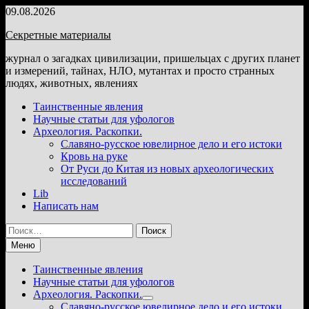
Перейти
09.08.2026
к
Секретные материалы
содержимому
журнал о загадках цивилизации, пришельцах с других планет
и измерений, тайнах, НЛО, мутантах и просто странных
людях, животных, явлениях
Таинственные явления
Научные статьи для уфологов
Археология. Раскопки.
Славяно-русское ювелирное дело и его истоки
Кровь на руке
От Руси до Китая из новых археологических
исследований
Lib
Написать нам
Найти:
Меню
Таинственные явления
Научные статьи для уфологов
Археология. Раскопки.
Показать
Славяно-русское ювелирное дело и его истоки