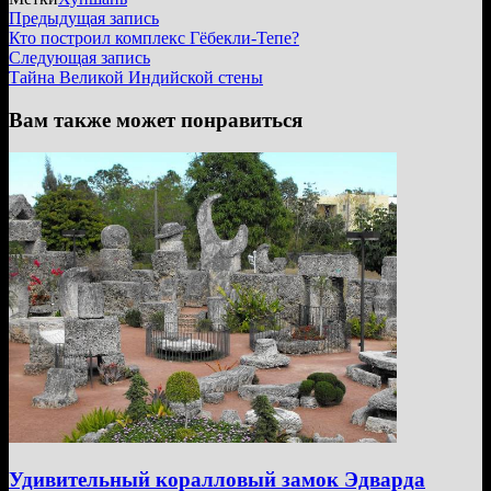
Навигация
Предыдущая
Предыдущая запись
запись:
Кто построил комплекс Гёбекли-Тепе?
по
Следующая
Следующая запись
записям
запись:
Тайна Великой Индийской стены
Вам также может понравиться
Удивительный коралловый замок Эдварда