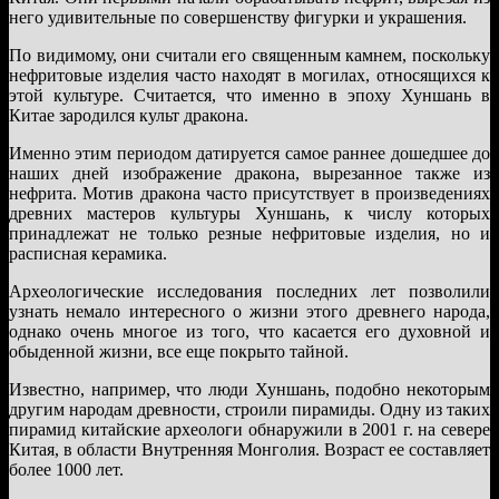
него удивительные по совершенству фигурки и украшения.
По видимому, они считали его священным камнем, поскольку
нефритовые изделия часто находят в могилах, относящихся к
этой культуре. Считается, что именно в эпоху Хуншань в
Китае зародился культ дракона.
Именно этим периодом датируется самое раннее дошедшее до
наших дней изображение дракона, вырезанное также из
нефрита. Мотив дракона часто присутствует в произведениях
древних мастеров культуры Хуншань, к числу которых
принадлежат не только резные нефритовые изделия, но и
расписная керамика.
Археологические исследования последних лет позволили
узнать немало интересного о жизни этого древнего народа,
однако очень многое из того, что касается его духовной и
обыденной жизни, все еще покрыто тайной.
Известно, например, что люди Хуншань, подобно некоторым
другим народам древности, строили пирамиды. Одну из таких
пирамид китайские археологи обнаружили в 2001 г. на севере
Китая, в области Внутренняя Монголия. Возраст ее составляет
более 1000 лет.