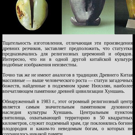
Тщательность изготовления, отличающая эти произведения
древних резчиков, заставляет предположить, что статуэтки
предназначались для религиозных церемоний и обрядов.
Интересно, что ни в одной другой китайской культуре
подобные изображения неизвестны.
Точно так же не имеют аналогов в традициях Древнего Китая
массивные — выше человеческого роста — статуи загадочных
божеств, найденные в подземном храме Нюхэлян, наиболее
впечатляющем памятнике древней цивилизации Хуншань.
Обнаруженный в 1983 г., этот огромный религиозный центр
является самым значительным памятником духовного
наследия культуры Хуншань. Центральным пунктом
святилища, охватывающей территорию в 50 квадратных
километров, служит подземный храм, где поклонялись богине
плодородия и каким-то неведомым богам, о которых не
сохранилось никакой памяти.