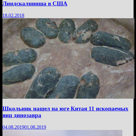
Линдскалнинша в США
18.02.2018
Школьник нашел на юге Китая 11 ископаемых
яиц динозавра
04.08.2019
01.08.2019