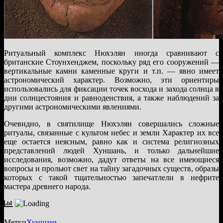
Ритуальный комплекс Нюхэлян иногда сравнивают с
британские Стоунхенджем, поскольку ряд его сооружений —
вертикальные камни каменные круги и т.п. — явно имеет
астрономический характер. Возможно, эти ориентиры
использовались для фиксации точек восхода и захода солнца в
дни солнцестояния и равноденствия, а также наблюдений за
другими астрономическими явлениями.
Очевидно, в святилище Нюхэлян совершались сложные
ритуалы, связанные с культом небес и земли Характер их все
еще остается неясным, равно как и система религиозных
представлений людей Хуншань, и только дальнейшие
исследования, возможно, дадут ответы на все имеющиеся
вопросы и прольют свет на тайну загадочных существ, образы
которых с такой тщательностью запечатлели в нефрите
мастера древнего народа.
Метки
Хуншань