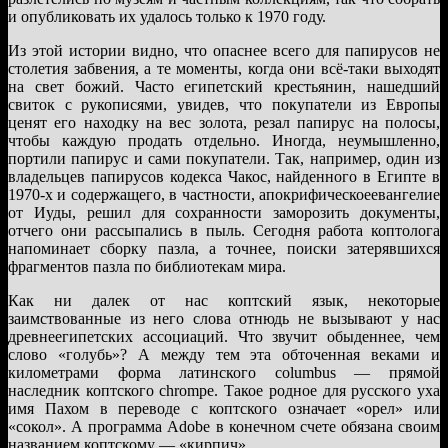
и опубликовать их удалось только к 1970 году.
Из этой истории видно, что опаснее всего для папирусов не
столетия забвения, а те моменты, когда они всё-таки выходят
на свет божий. Часто египетский крестьянин, нашедший
свиток с рукописями, увидев, что покупатели из Европы
ценят его находку на вес золота, резал папирус на полосы,
чтобы каждую продать отдельно. Иногда, неумышленно,
портили папирус и сами покупатели. Так, например, один из
владельцев папирусов кодекса Чакос, найденного в Египте в
1970-х и содержащего, в частности, апокрифическоеевангелие
от Иуды, решил для сохранности заморозить документы,
отчего они рассыпались в пыль. Сегодня работа коптолога
напоминает сборку пазла, а точнее, поиски затерявшихся
фрагментов пазла по библиотекам мира.
Как ни далек от нас коптский язык, некоторые
заимствованные из него слова отнюдь не вызывают у нас
древнеегипетских ассоциаций. Что звучит обыденнее, чем
слово «голубь»? А между тем эта обточенная веками и
километрами форма латинского columbus — прямой
наследник коптского chrompe. Такое родное для русского уха
имя Пахом в переводе с коптского означает «орел» или
«сокол». А программа Adobe в конечном счете обязана своим
названием коптскому — «кирпич».