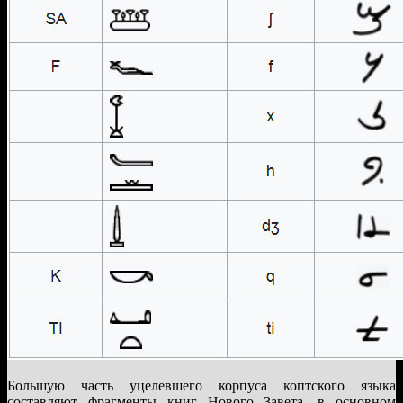
Большую часть уцелевшего корпуса коптского языка
составляют фрагменты книг Нового Завета, в основном