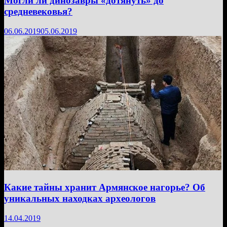
Могли ли динозавры «дотянуть» до
средневековья?
06.06.2019
05.06.2019
Какие тайны хранит Армянское нагорье? Об
уникальных находках археологов
14.04.2019