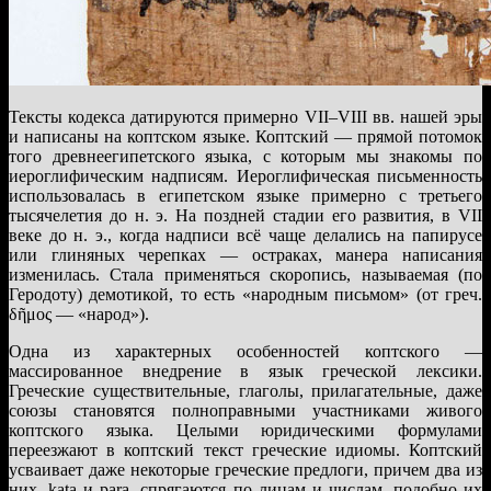
Тексты кодекса датируются примерно VII–VIII вв. нашей эры
и написаны на коптском языке. Коптский — прямой потомок
того древнеегипетского языка, с которым мы знакомы по
иероглифическим надписям. Иероглифическая письменность
использовалась в египетском языке примерно с третьего
тысячелетия до н. э. На поздней стадии его развития, в VII
веке до н. э., когда надписи всё чаще делались на папирусе
или глиняных черепках — остраках, манера написания
изменилась. Стала применяться скоропись, называемая (по
Геродоту) демотикой, то есть «народным письмом» (от греч.
δῆμος — «народ»).
Одна из характерных особенностей коптского —
массированное внедрение в язык греческой лексики.
Греческие существительные, глаголы, прилагательные, даже
союзы становятся полноправными участниками живого
коптского языка. Целыми юридическими формулами
переезжают в коптский текст греческие идиомы. Коптский
усваивает даже некоторые греческие предлоги, причем два из
них, kata и para, спрягаются по лицам и числам, подобно их