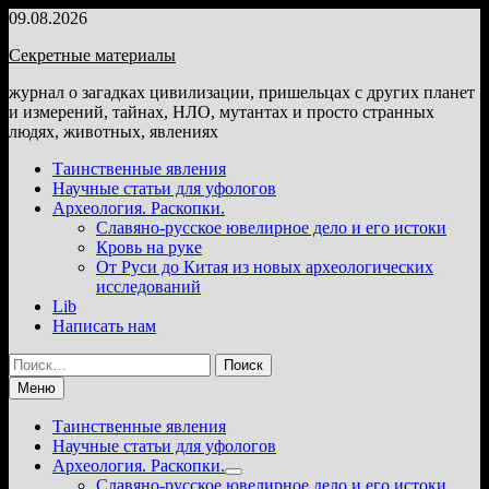
Перейти
09.08.2026
к
Секретные материалы
содержимому
журнал о загадках цивилизации, пришельцах с других планет
и измерений, тайнах, НЛО, мутантах и просто странных
людях, животных, явлениях
Таинственные явления
Научные статьи для уфологов
Археология. Раскопки.
Славяно-русское ювелирное дело и его истоки
Кровь на руке
От Руси до Китая из новых археологических
исследований
Lib
Написать нам
Найти:
Меню
Таинственные явления
Научные статьи для уфологов
Археология. Раскопки.
Показать
Славяно-русское ювелирное дело и его истоки