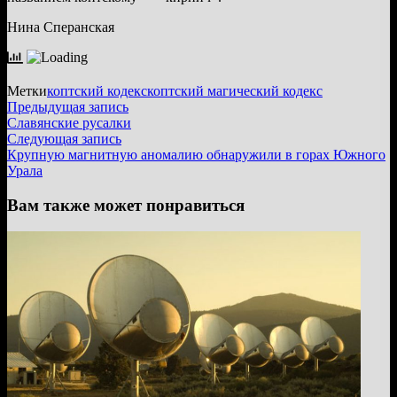
Нина Сперанская
Метки
коптский кодекс
коптский магический кодекс
Навигация
Предыдущая
Предыдущая запись
запись:
Славянские русалки
по
Следующая
Следующая запись
записям
запись:
Крупную магнитную аномалию обнаружили в горах Южного
Урала
Вам также может понравиться