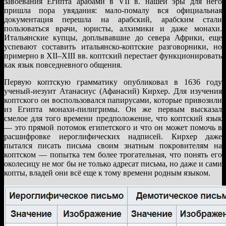
завоевания Египта арабами в VII в. нашей эры для него
пришла пора увядания: мало-помалу вся официальная
документация перешла на арабский, арабским стали
пользоваться врачи, юристы, алхимики и даже монахи.
Итальянские купцы, доплывавшие до севера Африки, еще
успевают составить итальянско-коптские разговорники, но
примерно в XII–XIII вв. коптский перестает функционировать
как язык повседневного общения.
Первую коптскую грамматику опубликовал в 1636 году
ученый-иезуит Атанасиус (Афанасий) Кирхер. Для изучения
коптского он воспользовался папирусами, которые привозили
из Египта монахи-пилигримы. Он же первым высказал
смелое для того времени предположение, что коптский язык
— это прямой потомок египетского и что он может помочь в
расшифровке иероглифических надписей. Кирхер даже
пытался писать письма своим знатным покровителям на
коптском — попытка тем более трогательная, что понять его
околесицу не мог бы не только адресат письма, но даже и сами
копты, владей они всё еще к тому времени родным языком.