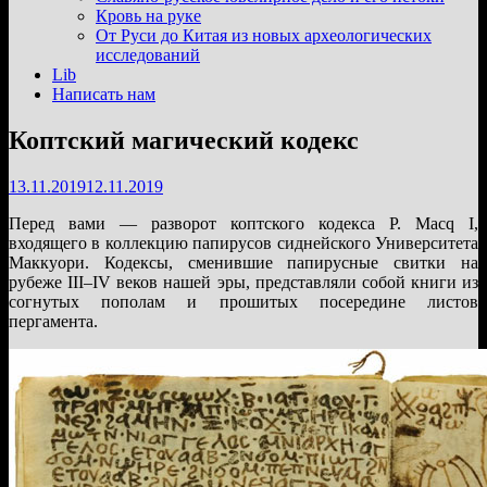
подменю
Кровь на руке
От Руси до Китая из новых археологических
исследований
Lib
Написать нам
Коптский магический кодекс
13.11.2019
12.11.2019
Перед вами — разворот коптского кодекса P. Macq I,
входящего в коллекцию папирусов сиднейского Университета
Маккуори. Кодексы, сменившие папирусные свитки на
рубеже III–IV веков нашей эры, представляли собой книги из
согнутых пополам и прошитых посередине листов
пергамента.