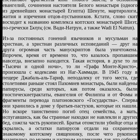
евангелий, сочинения настоятеля Белого монастыря (одного
из древнейших монастырей Египта) Шенуте, мартирологи,
жития и изречения отцов-пустынников. Кстати, слово скит
восходит к названию комплекса коптских монастырей Шиэт,
по-гречески Σκητις (см. Вади-Натрун, а также Wadi El Natrun).
Из-за постоянных гонений язычников и мусульман на
христиан, а христиан различных исповеданий — друг на
друга огромная часть манускриптов была уничтожена.
Впрочем, время от времени то, что казалось пропавшим
навсегда, внезапно находится. Такая история, в духе то ли
«Тысячи и одной ночи», то ли «Графа Монте-Кристо»,
произошла с кодексами из Наг-Хаммади. В 1945 году в
пещере Джабаль-аль-Тариф, неподалеку от того места, где
столетиями раньше стоял Пахомиев монастырь, были найдены
папирусы, среди которых, как потом оказалось, были
гностическиетрактаты, евангелия от Филиппа и от Фомы и
фрагменты перевода платоновского «Государства». Сперва
они хранились в доме у братьев-пастухов, которые их нашли.
Но вскоре таинственно погиб отец семейства, а мать,
испугавшись, как бы странные находки не навлекли и других
бед, сожгла часть рукописей. Братья отомстили убийце отца и
скрылись, а остатки папирусов отдали на сохранение
знакомому коптскому священнику, после чего рукописи
разлетелись по музеям и частным коллекциям, так что собрать