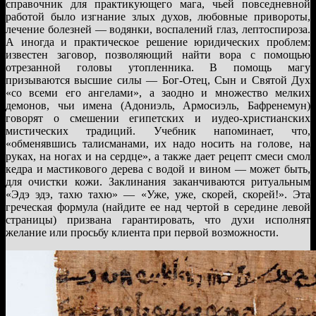
справочник для практикующего мага, чьей повседневной
работой было изгнание злых духов, любовные привороты,
лечение болезней — водянки, воспалений глаз, лептоспироза.
А иногда и практическое решение юридических проблем:
известен заговор, позволяющий найти вора с помощью
отрезанной головы утопленника. В помощь магу
призываются высшие силы — Бог-Отец, Сын и Святой Дух
«со всеми его ангелами», а заодно и множество мелких
демонов, чьи имена (Адониэль, Армосиэль, Бафренемун)
говорят о смешении египетских и иудео-христианских
мистических традиций. Учебник напоминает, что,
«обменявшись талисманами, их надо носить на голове, на
руках, на ногах и на сердце», а также дает рецепт смеси смол
кедра и мастикового дерева с водой и вином — может быть,
для очистки кожи. Заклинания заканчиваются ритуальным
«Эдэ эдэ, тахю тахю» — «Уже, уже, скорей, скорей!». Эта
греческая формула (найдите ее над чертой в середине левой
страницы) призвана гарантировать, что духи исполнят
желание или просьбу клиента при первой возможности.