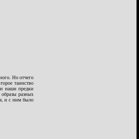
ого. Но отчего
второе таинство
си наши предки
 образы разных
м, и с ним было