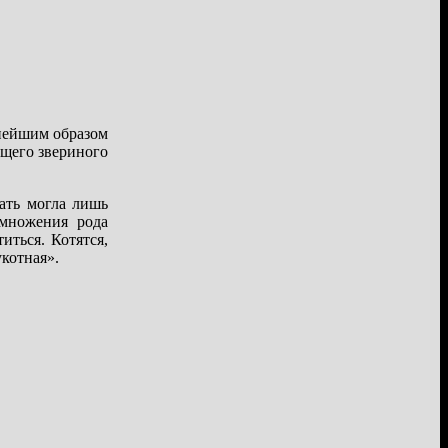
снейшим образом
ющего звериного
ать могла лишь
умножения рода
иться. Котятся,
котная».