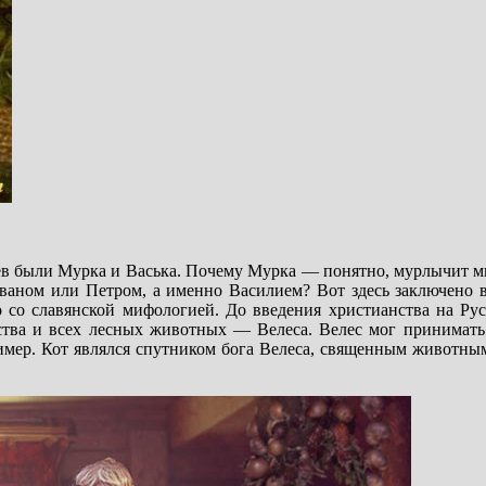
 были Мурка и Васька. Почему Мурка — понятно, мурлычит мн
Иваном или Петром, а именно Василием? Вот здесь заключено 
то со славянской мифологией. До введения христианства на Ру
атства и всех лесных животных — Велеса. Велес мог принимать
ример. Кот являлся спутником бога Велеса, священным животны