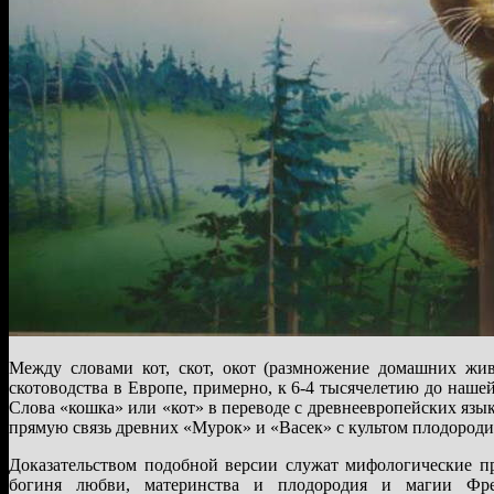
Между словами кот, скот, окот (размножение домашних живо
скотоводства в Европе, примерно, к 6-4 тысячелетию до нашей
Слова «кошка» или «кот» в переводе с древнеевропейских я
прямую связь древних «Мурок» и «Васек» с культом плодороди
Доказательством подобной версии служат мифологические пр
богиня любви, материнства и плодородия и магии Фрея