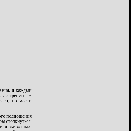
вания, и каждый
сь с трепетным
елен, но мог и
вого подношения
бы столкнуться.
ей и животных.