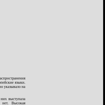
аспространения
опейские языки.
о указывало на
 них выступала
 нет. Высокая