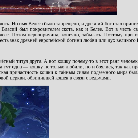
лось. Но имя Велеса было запрещено, и древний бог стал прини
Власий был покровителем скота, как и Белее. Вот в честь св
лесе. Потом первопричина, конечно, забылась. Поэтому при 
сть знак древней европейской богини любви или дух великого 
ётный титул друга. А вот кошку почему-то в этот ранг человек
на тут одна — кошку не только любили, но и боялись, так как пр
кая причастность кошки к тайным силам подземного мира была
овой церкви, обвинившей кошек в связи с ведьмами.