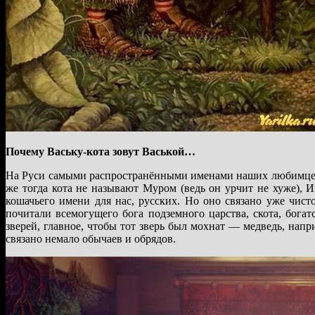
Почему Ваську-кота зовут Васькой…
На Руси самыми распространёнными именами наших любимцев
же тогда кота не называют Муром (ведь он урчит не хуже), 
кошачьего имени для нас, русских. Но оно связано уже чис
почитали всемогущего бога подземного царства, скота, бог
зверей, главное, чтобы тот зверь был мохнат — медведь, нап
связано немало обычаев и обрядов.