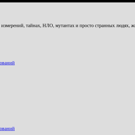
и измерений, тайнах, НЛО, мутантах и просто странных людях, 
дований
дований