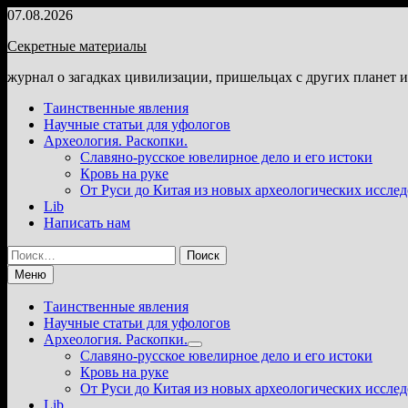
Перейти
07.08.2026
к
Секретные материалы
содержимому
журнал о загадках цивилизации, пришельцах с других планет 
Таинственные явления
Научные статьи для уфологов
Археология. Раскопки.
Славяно-русское ювелирное дело и его истоки
Кровь на руке
От Руси до Китая из новых археологических иссле
Lib
Написать нам
Найти:
Меню
Таинственные явления
Научные статьи для уфологов
Археология. Раскопки.
Показать
Славяно-русское ювелирное дело и его истоки
подменю
Кровь на руке
От Руси до Китая из новых археологических иссле
Lib