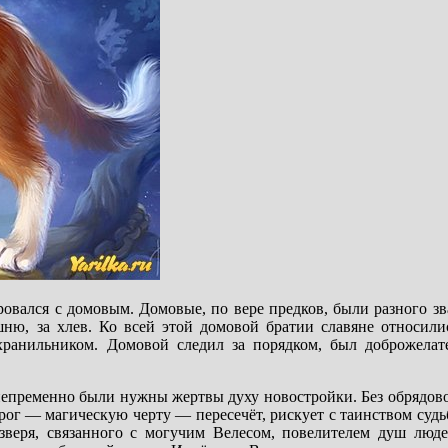
овался с домовым. Домовые, по вере предков, были разного з
юшню, за хлев. Ко всей этой домовой братии славяне относили
хранильником. Домовой следил за порядком, был доброжелат
 непременно были нужны жертвы духу новостройки. Без обрядо
рог — магическую черту — пересечёт, рискует с таинством судь
зверя, связанного с могучим Велесом, повелителем душ люд