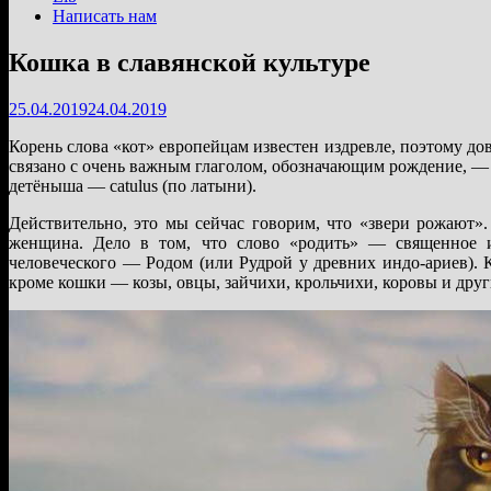
Написать нам
Кошка в славянской культуре
25.04.2019
24.04.2019
Корень слова «кот» европейцам известен издревле, поэтому до
связано с очень важным глаголом, обозначающим рождение, — к
детёныша — catulus (по латыни).
Действительно, это мы сейчас говорим, что «звери рожают»
женщина. Дело в том, что слово «родить» — священное и
человеческого — Родом (или Рудрой у древних индо-ариев). Ко
кроме кошки — козы, овцы, зайчихи, крольчихи, коровы и друг