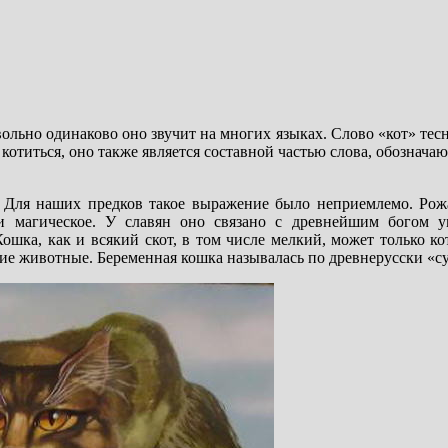
вольно одинаково оно звучит на многих языках. Слово «кот» те
отиться, оно также является составной частью слова, обознача
. Для наших предков такое выражение было неприемлемо. Рож
 магическое. У славян оно связано с древнейшим богом 
шка, как и всякий скот, в том числе мелкий, может только кот
ие животные. Беременная кошка называлась по древнерусски «су