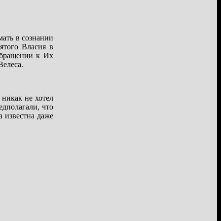
мать в сознании
ятого Власия в
обращении к Их
Велеса.
 никак не хотел
едполагали, что
 известна даже