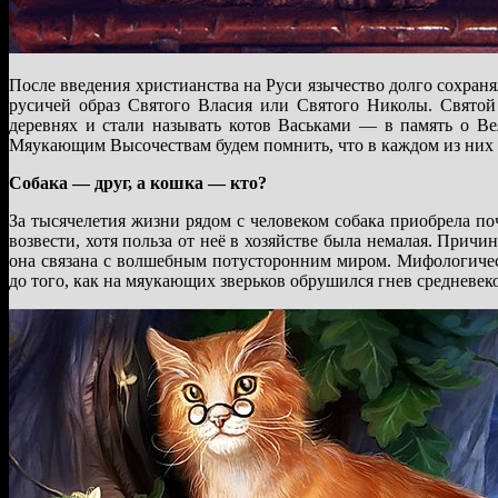
После введения христианства на Руси язычество долго сохраня
русичей образ Святого Власия или Святого Николы. Святой 
деревнях и стали называть котов Васьками — в память о Ве
Мяукающим Высочествам будем помнить, что в каждом из них е
Собака — друг, а кошка — кто?
За тысячелетия жизни рядом с человеком собака приобрела поч
возвести, хотя польза от неё в хозяйстве была немалая. Причи
она связана с волшебным потусторонним миром. Мифологичес
до того, как на мяукающих зверьков обрушился гнев средневек