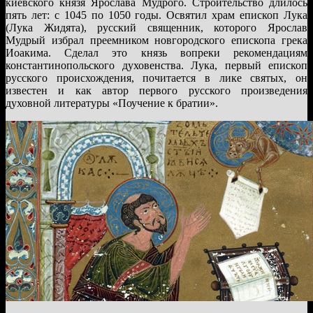
киевского князя Ярослава Мудрого. Строительство длилось
пять лет: с 1045 по 1050 годы. Освятил храм епископ Лука
(Лука Жидята), русский священник, которого Ярослав
Мудрый избрал преемником новгородского епископа грека
Иоакима. Сделал это князь вопреки рекомендациям
константинопольского духовенства. Лука, первый епископ
русского происхождения, почитается в лике святых, он
известен и как автор первого русского произведения
духовной литературы «Поучение к братии».