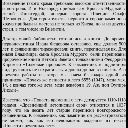
Возведение такого храма требовало высокой ответственности
и контроля. И в Новгород прибыл сам Ярослав Мудрый с
женой Ингигердой, дочерью короля Швеции Олафа
Шетконунга. Для строительства первого в городе каменного
храма прибыли и мастера не только из Киева, но и из других
стран, в том числе из Византии.
Для храмовой библиотеки готовились и книги. До времен
первопечатника Ивана Федорова оставалось еще долгих 500
лет, и священники тиражировали книги, переписывая их. Для
князя Владимира, сына Ярослава Мудрого, были переписаны
пророческие книги Ветхого Завета с толкованиями Феодорита
Кирского «Толковые пророки». К сожалению, в подлинном
виде рукопись не сохранилась, а дошла до нас в списках. А о
времени работы и авторе мы знаем благодаря одной из
приписок: «Почахъ же е писати в лето 6555 (1047), мсца мая,
14, а кончах того же лета, мсца декабря в 19. Азъ поп Оупирь
Лихыи».
Известно, что «Повесть временных лет» датируется 1110-1118
годами. «Древнейший летописный свод» относится к 1037
году, что на десять лет старше переписки новгородского
священника. К сожалению, как памятник он рассматриваться
не может, так как его невозможно выделить из текста
«Повести временных лет».