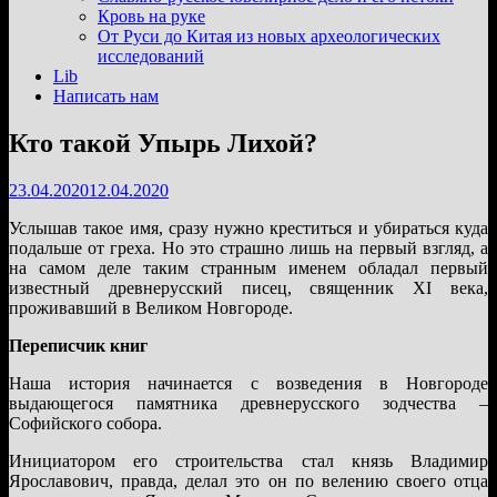
подменю
Кровь на руке
От Руси до Китая из новых археологических
исследований
Lib
Написать нам
Кто такой Упырь Лихой?
23.04.2020
12.04.2020
Услышав такое имя, сразу нужно креститься и убираться куда
подальше от греха. Но это страшно лишь на первый взгляд, а
на самом деле таким странным именем обладал первый
известный древнерусский писец, священник XI века,
проживавший в Великом Новгороде.
Переписчик книг
Наша история начинается с возведения в Новгороде
выдающегося памятника древнерусского зодчества –
Софийского собора.
Инициатором его строительства стал князь Владимир
Ярославович, правда, делал это он по велению своего отца