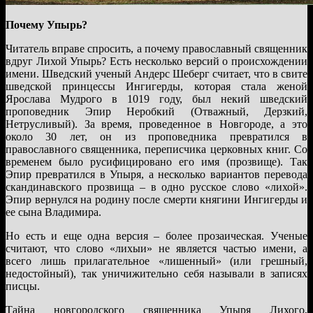
Почему Упырь?
Читатель вправе спросить, а почему православный священник
вдруг Лихой Упырь? Есть несколько версий о происхождении
имени. Шведский ученый Андерс Шеберг считает, что в свите
шведской принцессы Ингигерды, которая стала женой
Ярослава Мудрого в 1019 году, был некий шведский
проповедник Эпир Неробкий (Отважный, Дерзкий,
Нетрусливый). За время, проведенное в Новгороде, а это
около 30 лет, он из проповедника превратился в
православного священника, переписчика церковных книг. Со
временем было русифицировано его имя (прозвище). Так
Эпир превратился в Упыря, а несколько вариантов перевода
скандинавского прозвища – в одно русское слово «лихой».
Эпир вернулся на родину после смерти княгини Ингигерды и
ее сына Владимира.
Но есть и еще одна версия – более прозаическая. Ученые
считают, что слово «лихыи» не является частью имени, а
всего лишь прилагательное «лишенный» (или грешный,
недостойный), так уничижительно себя называли в записях
писцы.
Тайна новгородского священника Упыря Лихого,