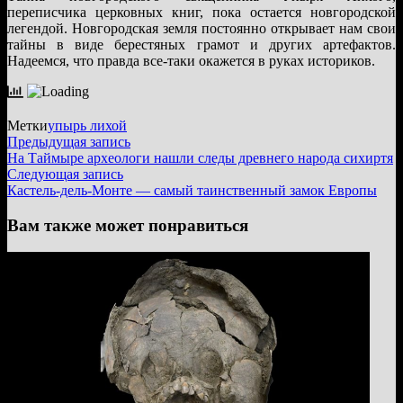
переписчика церковных книг, пока остается новгородской
легендой. Новгородская земля постоянно открывает нам свои
тайны в виде берестяных грамот и других артефактов.
Надеемся, что правда все-таки окажется в руках историков.
Метки
упырь лихой
Навигация
Предыдущая
Предыдущая запись
запись:
На Таймыре археологи нашли следы древнего народа сихиртя
по
Следующая
Следующая запись
записям
запись:
Кастель-дель-Монте — самый таинственный замок Европы
Вам также может понравиться