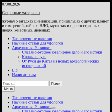
Перейти
07.08.2026
к
Секретные материалы
содержимому
журнал о загадках цивилизации, пришельцах с других планет
и измерений, тайнах, НЛО, мутантах и просто странных
людях, животных, явлениях
Таинственные явления
Научные статьи для уфологов
Археология. Раскопки.
Славяно-русское ювелирное дело и его истоки
Кровь на руке
От Руси до Китая из новых археологических
исследований
Lib
Написать нам
Найти:
Меню
Таинственные явления
Научные статьи для уфологов
Археология. Раскопки.
Показать
Славяно-русское ювелирное дело и его истоки