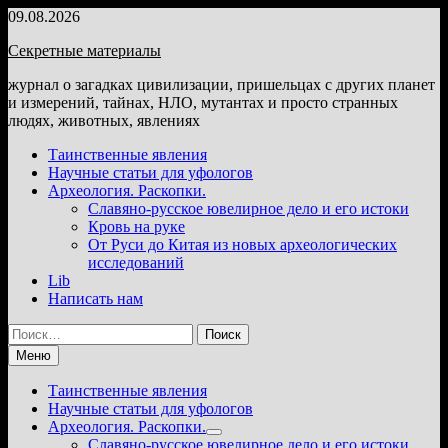
Перейти
09.08.2026
к
Секретные материалы
содержимому
журнал о загадках цивилизации, пришельцах с других планет
и измерений, тайнах, НЛО, мутантах и просто странных
людях, животных, явлениях
Таинственные явления
Научные статьи для уфологов
Археология. Раскопки.
Славяно-русское ювелирное дело и его истоки
Кровь на руке
От Руси до Китая из новых археологических
исследований
Lib
Написать нам
Найти:
Меню
Таинственные явления
Научные статьи для уфологов
Археология. Раскопки.
Показать
Славяно-русское ювелирное дело и его истоки