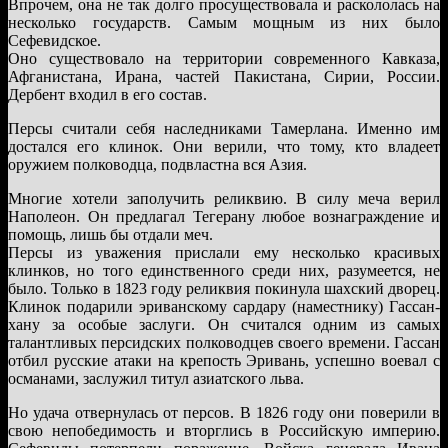
Впрочем, она не так долго просуществовала и раскололась на
несколько государств. Самым мощным из них было
Сефевидское.
Оно существовало на территории современного Кавказа,
Афганистана, Ирана, частей Пакистана, Сирии, России.
Дербент входил в его состав.
Персы считали себя наследниками Тамерлана. Именно им
достался его клинок. Они верили, что тому, кто владеет
оружием полководца, подвластна вся Азия.
Многие хотели заполучить реликвию. В силу меча верил
Наполеон. Он предлагал Тегерану любое вознаграждение и
помощь, лишь бы отдали меч.
Персы из уважения прислали ему несколько красивых
клинков, но того единственного среди них, разумеется, не
было. Только в 1823 году реликвия покинула шахский дворец.
Клинок подарили эриванскому сардару (наместнику) Гассан-
хану за особые заслуги. Он считался одним из самых
талантливых персидских полководцев своего времени. Гассан
отбил русские атаки на крепость Эривань, успешно воевал с
османами, заслужил титул азиатского льва.
Но удача отвернулась от персов. В 1826 году они поверили в
свою непобедимость и вторглись в Российскую империю.