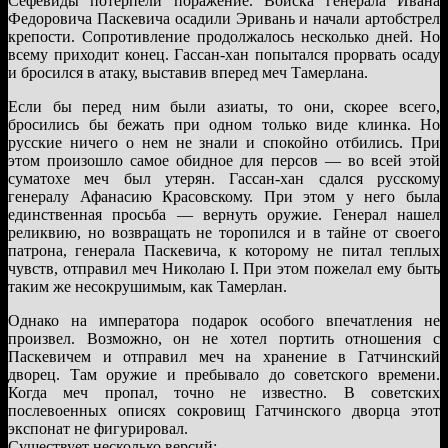
Сефевиды потерпели поражение. Войска генерала Ивана
Федоровича Паскевича осадили Эривань и начали артобстрел
крепости. Сопротивление продолжалось несколько дней. Но
всему приходит конец. Гассан-хан попытался прорвать осаду
и бросился в атаку, выставив вперед меч Тамерлана.
Если бы перед ним были азиаты, то они, скорее всего,
бросились бы бежать при одном только виде клинка. Но
русские ничего о нем не знали и спокойно отбились. При
этом произошло самое обидное для персов — во всей этой
суматохе меч был утерян. Гассан-хан сдался русскому
генералу Афанасию Красовскому. При этом у него была
единственная просьба — вернуть оружие. Генерал нашел
реликвию, но возвращать не торопился и в тайне от своего
патрона, генерала Паскевича, к которому не питал теплых
чувств, отправил меч Николаю I. При этом пожелал ему быть
таким же несокрушимым, как Тамерлан.
Однако на императора подарок особого впечатления не
произвел. Возможно, он не хотел портить отношения с
Паскевичем и отправил меч на хранение в Гатчинский
дворец. Там оружие и пребывало до советского времени.
Когда меч пропал, точно не известно. В советских
послевоенных описях сокровищ Гатчинского дворца этот
экспонат не фигурировал.
Существует несколько версий: