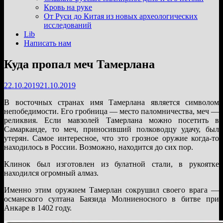
подменю
Кровь на руке
От Руси до Китая из новых археологических
исследований
Lib
Написать нам
Куда пропал меч Тамерлана
22.10.2019
21.10.2019
В восточных странах имя Тамерлана является символом
непобедимости. Его гробница — место паломничества, меч —
реликвия. Если мавзолей Тамерлана можно посетить в
Самарканде, то меч, приносивший полководцу удачу, был
утерян. Самое интересное, что это грозное оружие когда-то
находилось в России. Возможно, находится до сих пор.
Клинок был изготовлен из булатной стали, в рукоятке
находился огромный алмаз.
Именно этим оружием Тамерлан сокрушил своего врага —
османского султана Баязида Молниеносного в битве при
Анкаре в 1402 году.