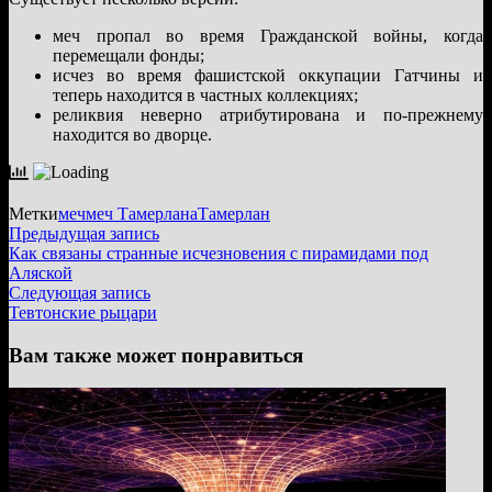
меч пропал во время Гражданской войны, когда
перемещали фонды;
исчез во время фашистской оккупации Гатчины и
теперь находится в частных коллекциях;
реликвия неверно атрибутирована и по-прежнему
находится во дворце.
Метки
меч
меч Тамерлана
Тамерлан
Навигация
Предыдущая
Предыдущая запись
запись:
Как связаны странные исчезновения с пирамидами под
по
Аляской
записям
Следующая
Следующая запись
запись:
Тевтонские рыцари
Вам также может понравиться