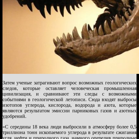
Затем ученые затрагивают вопрос возможных геологических
следов, которые оставляет человеческая промышленная
цивилизация, и сравнивают эти следы с возможными
событиями в геологической летописи. Сюда входят выбросы
изотопов углерода, кислорода, водорода и азота, которые
являются результатом эмиссии парниковых газов и азотных
удобрений.
«С середины 18 века люди выбросили в атмосферу более 0,5
триллиона тонн ископаемого углерода в результате сжигания
угля, нефти и природного газа, намного опередив природные