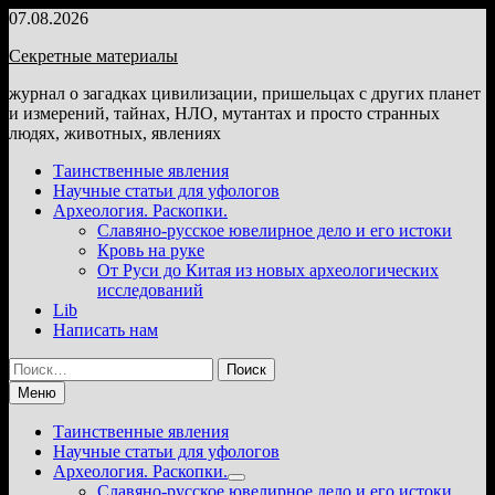
Перейти
07.08.2026
к
Секретные материалы
содержимому
журнал о загадках цивилизации, пришельцах с других планет
и измерений, тайнах, НЛО, мутантах и просто странных
людях, животных, явлениях
Таинственные явления
Научные статьи для уфологов
Археология. Раскопки.
Славяно-русское ювелирное дело и его истоки
Кровь на руке
От Руси до Китая из новых археологических
исследований
Lib
Написать нам
Найти:
Меню
Таинственные явления
Научные статьи для уфологов
Археология. Раскопки.
Показать
Славяно-русское ювелирное дело и его истоки