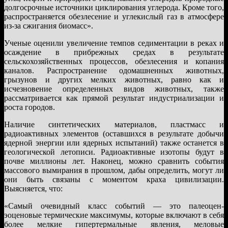
долгосрочные источники циклирования углерода. Кроме того,
распространяется обезлесение и углекислый газ в атмосфере
из-за сжигания биомасс».
Ученые оценили увеличение темпов седиментации в реках и
осаждение в прибрежных средах в результате
сельскохозяйственных процессов, обезлесения и копания
каналов. Распространение одомашненных животных,
грызунов и других мелких животных, равно как и
исчезновение определенных видов животных, также
рассматривается как прямой результат индустриализации и
роста городов.
Наличие синтетических материалов, пластмасс и
радиоактивных элементов (оставшихся в результате добычи
ядерной энергии или ядерных испытаний) также останется в
геологической летописи. Радиоактивные изотопы будут в
почве миллионы лет. Наконец, можно сравнить события
массового вымирания в прошлом, дабы определить, могут ли
они быть связаны с моментом краха цивилизации.
Выясняется, что:
«Самый очевидный класс событий — это палеоцен-
эоценовые термические максимумы, которые включают в себя
более мелкие гипертермальные явления, меловые