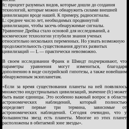
fc: процент разумных видов, которые дошли до создания
технологий, которые можно обнаружить силами внешней
цивилизации вроде нашей. К примеру, радиосигналы.
L: среднее число лет, необходимых продвинутой
цивилизации, чтобы засечь обнаружимые сигналы.
Уравнение Дрейка стало основой для исследований, а
космические технологии углубили знания ученых
относительно нескольких переменных. Но узнать возможную
продолжительность существования других развитых
цивилизаций — L — практически невозможно.
В своем исследовании Франк и Шмидт подчеркивают, что
параметры уравнения могут измениться, благодаря
дополнению в виде силурийской гипотезы, а также новейшим
обнаруженным экзопланетам.
«Если за время существования планеты на ней появлялось
множество индустриальных цивилизаций, значение (fc) может
быть выше единицы. Это особенно важный вопрос в области
астрономических наблюдений, который полностью
определяет первые три термина, зависимые от
астрономических наблюдений. Сегодня очевидно, что у
большинства звезд есть планеты. Многие из этих планет
расположены в обитаемой зоне звезды».