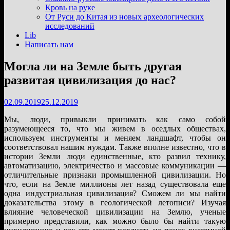
подменю
Кровь на руке
От Руси до Китая из новых археологических
исследований
Lib
Написать нам
Могла ли на Земле быть другая
развитая цивилизация до нас?
02.09.2019
25.12.2019
Мы, люди, привыкли принимать как само собой
разумеющееся то, что мы живем в оседлых обществах,
используем инструменты и меняем ландшафт, чтобы он
соответствовал нашим нуждам. Также вполне известно, что в
истории Земли люди единственные, кто развил технику,
автоматизацию, электричество и массовые коммуникации —
отличительные признаки промышленной цивилизации. Но
что, если на Земле миллионы лет назад существовала еще
одна индустриальная цивилизация? Сможем ли мы найти
доказательства этому в геологической летописи? Изучая
влияние человеческой цивилизации на Землю, ученые
примерно представили, как можно было бы найти такую