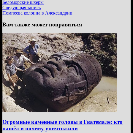
запись:
Беломорские шхеры
по
Следующая
Следующая запись
записям
запись:
Помпеева колонна в Александрии
Вам также может понравиться
Огромные каменные головы в Гватемале: кто
нашёл и почему уничтожили