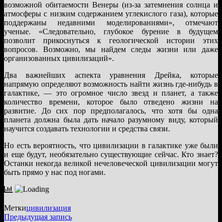
возможной обитаемости Венеры (из-за затемнения солнца и
атмосферы с низким содержанием углекислого газа), которые
поддержаны недавними моделированиями», отмечают
ученые. «Следовательно, глубокое бурение в будущем
позволит прикоснуться к геологической истории этих
вопросов. Возможно, мы найдем следы жизни или даже
организованных цивилизаций».
Два важнейших аспекта уравнения Дрейка, которые
напрямую определяют возможность найти жизнь где-нибудь в
галактике, — это огромное число звезд и планет, а также
количество времени, которое было отведено жизни на
развитие. До сих пор предполагалось, что хотя бы одна
планета должна была дать начало разумному виду, который
научится создавать технологии и средства связи.
Но есть вероятность, что цивилизации в галактике уже были
и еще будут, необязательно существующие сейчас. Кто знает?
Останки некогда великой нечеловеческой цивилизации могут
быть прямо у нас под ногами.
Метки
цивилизация
Навигация
Предыдущая
Предыдущая запись