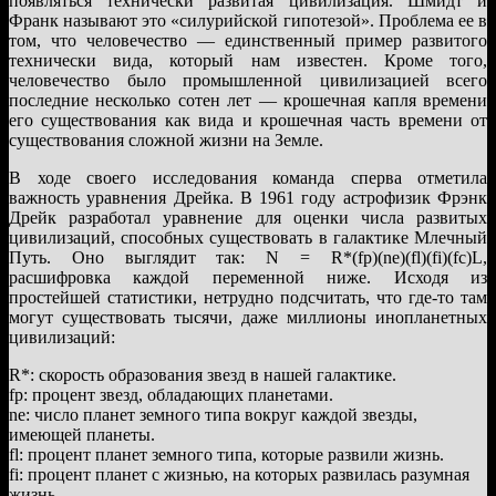
появляться технически развитая цивилизация. Шмидт и
Франк называют это «силурийской гипотезой». Проблема ее в
том, что человечество — единственный пример развитого
технически вида, который нам известен. Кроме того,
человечество было промышленной цивилизацией всего
последние несколько сотен лет — крошечная капля времени
его существования как вида и крошечная часть времени от
существования сложной жизни на Земле.
В ходе своего исследования команда сперва отметила
важность уравнения Дрейка. В 1961 году астрофизик Фрэнк
Дрейк разработал уравнение для оценки числа развитых
цивилизаций, способных существовать в галактике Млечный
Путь. Оно выглядит так: N = R*(fp)(ne)(fl)(fi)(fc)L,
расшифровка каждой переменной ниже. Исходя из
простейшей статистики, нетрудно подсчитать, что где-то там
могут существовать тысячи, даже миллионы инопланетных
цивилизаций:
R*: скорость образования звезд в нашей галактике.
fp: процент звезд, обладающих планетами.
ne: число планет земного типа вокруг каждой звезды,
имеющей планеты.
fl: процент планет земного типа, которые развили жизнь.
fi: процент планет с жизнью, на которых развилась разумная
жизнь.