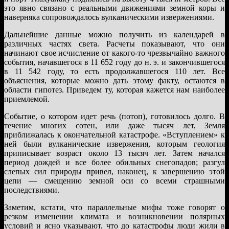
это явно связано с реальными движениями земной коры и
наверняка сопровождалось вулканическими извержениями.
Дальнейшие данные можно получить из календарей в
различных частях света. Расчеты показывают, что они
начинают свое исчисление от какого-то чрезвычайно важного
события, начавшегося в 11 652 году до н. э. и закончившегося
в 11 542 году, то есть продолжавшегося 110 лет. Все
объяснения, которые можно дать этому факту, остаются в
области гипотез. Приведем ту, которая кажется нам наиболее
приемлемой.
Событие, о котором идет речь (потоп), готовилось долго. В
течение многих сотен, или даже тысяч лет, Земля
приближалась к окончательной катастрофе. «Вступлением» к
ней были вулканические извержения, которым геология
приписывает возраст около 13 тысяч лет. Затем начался
период дождей и все более обильных снегопадов; разгул
слепых сил природы привел, наконец, к завершению этой
цепи — смещению земной оси со всеми страшными
последствиями.
Заметим, кстати, что параллельные мифы тоже говорят о
резком изменении климата и возникновении полярных
условий и ясно указывают, что до катастрофы люди жили в