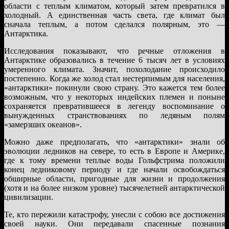
области с теплым климатом, который затем превратился в
холодный. А единственная часть света, где климат был
сначала теплым, а потом сделался полярным, это —
Антарктика.
Исследования показывают, что речные отложения в
Антарктике образовались в течение 6 тысяч лет в условиях
умеренного климата. Значит, похолодание происходило
постепенно. Когда же холод стал нестерпимым для населения,
«антарктики» покинули свою страну. Это кажется тем более
возможным, что у некоторых индейских племен и поныне
сохраняется превратившееся в легенду воспоминание о
вынужденных странствованиях по ледяным полям
«замерзших океанов».
Можно даже предполагать, что «антарктики» знали об
эволюции ледников на севере, то есть в Европе и Америке,
где к тому времени теплые воды Гольфстрима положили
конец ледниковому периоду и где начали освобождаться
обширные области, пригодные для жизни и продолжения
(хотя и на более низком уровне) тысячелетней антарктической
цивилизации.
Те, кто пережили катастрофу, унесли с собою все достижения
своей науки. Они передавали спасенные познания