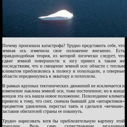
Почему произошла катастрофа? Трудно представить себе, что
земная ось изменила свое положение внезапно. Есть
правдоподобная теория, из которой логически следует, что
сдвиг земной поверхности к югу привел к таким же
последствиям, что и смещение земной оси: области с теплым
климатом приблизились к полюсу и похолодали, а северные
области передвинулись к экватору и потеплели.
В рамках крупных тектонических движений не исключается и
изменение наклона земной оси, тоже постепенное; но в конце
концов эта ось нашла новое положение. Похолодание климата
привело к тому, что снег, сначала бывший для «антарктиков»
предметом удивления, перестал таять и сделался «вечным»,
заставив обитателей страны ее покинуть.
Трудно нарисовать хотя бы приблизительную картину этой
трагедии. Ведь само существование загадочных