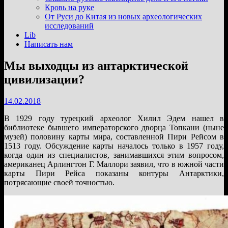
подменю
Кровь на руке
От Руси до Китая из новых археологических
исследований
Lib
Написать нам
Мы выходцы из антарктической
цивилизации?
14.02.2018
В 1929 году турецкий археолог Хилил Эдем нашел в
библиотеке бывшего императорского дворца Топкани (ныне
музей) половину карты мира, составленной Пири Рейсом в
1513 году. Обсуждение карты началось только в 1957 году,
когда один из специалистов, занимавшихся этим вопросом,
американец Арлингтон Г. Маллори заявил, что в южной части
карты Пири Рейса показаны контуры Антарктики,
потрясающие своей точностью.