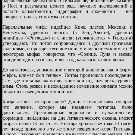
параллельные мифы (эпос о Гильгамеше, библейское сказание
о Ное) и результаты целого ряда научных исследований в
области климатологии, гидрографии и археологии — все
говорит в пользу гипотезы о потопе.
Параллельные мифы индейцев Киче, племен Мексики и
Венесуэлы, древних персов (в Зенд-Авесте), древних
индийцев («Ригведа») и египтян (упоминаются у Геродота)
утверждают, что потоп сопровождался и другими грозными
явлениями, и прежде всего внезапным изменением климата. В
некоторых мифах говорится, что «Солнце, Луна и звезды
всходили один раз в год, и весь год казался как один день».
До катастрофы, упоминание о которой дошло до нас в форме
мифов, климат был теплым. Потом произошло похолодание.
Там, где земля давала по два урожая в год, начались суровые
зимы. Столь резкое и неожиданное изменение климата можно
объяснить смещением земной оси.
Когда же все это произошло? Данные точных наук говорят,
что явление, которое мы называем потопом, было
длительным. Пресноводные водоросли и вулканические
формации, найденные на дне Атлантического океана, имеют
возраст около 13 тысяч лет. Ниагара «родилась» тоже 13 тысяч
лет назад; примерно в ту же эпоху священное озеро Титикака
и порт Тиахуаиаку поднялись на высоту 4 тысячи метров. Все