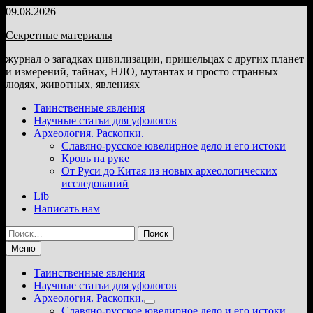
Перейти
09.08.2026
к
Секретные материалы
содержимому
журнал о загадках цивилизации, пришельцах с других планет
и измерений, тайнах, НЛО, мутантах и просто странных
людях, животных, явлениях
Таинственные явления
Научные статьи для уфологов
Археология. Раскопки.
Славяно-русское ювелирное дело и его истоки
Кровь на руке
От Руси до Китая из новых археологических
исследований
Lib
Написать нам
Найти:
Меню
Таинственные явления
Научные статьи для уфологов
Археология. Раскопки.
Показать
Славяно-русское ювелирное дело и его истоки