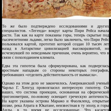
То же было подтверждено исследованиями и других
специалистов. «Легенда» вокруг карты Пири Рейса начала
расти. Так как на карте показаны горы, теперь скрытые под
тысячелетними льдами, легко было заключить, что Пири Рейс
пользовался картой, прототип которой создан 10 тысяч лет
назад в Антарктике цивилизацией высокоразвитой, но
исчезнувшей по неведомым причинам, очень вероятно, что в
связи с похолоданием климата.
Едва эта гипотеза была сформулирована, как подверглась
яростным нападкам со стороны некоторых географов,
требовавших «отделить действительность от вымысла».
Однако на этом дело не закончилось. Американский ученый
Чарльз Г. Хепгуд провозгласил интересную гипотезу. Он
нашел, что система проекции, основанная на сферической
тригонометрии, по-новому освещает греческую античность.
На карте указаны острова Маражо и Фаолкленд, открытые
позже, река Атрата в Юкатане, неизвестная в ту эпоху, и горы
Анды, в то время не исследованные. Что касается