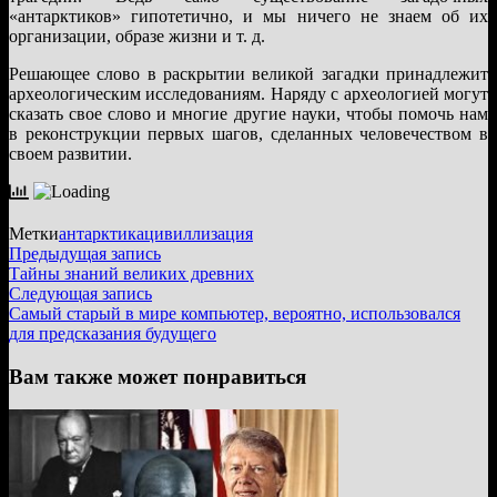
«антарктиков» гипотетично, и мы ничего не знаем об их
организации, образе жизни и т. д.
Решающее слово в раскрытии великой загадки принадлежит
археологическим исследованиям. Наряду с археологией могут
сказать свое слово и многие другие науки, чтобы помочь нам
в реконструкции первых шагов, сделанных человечеством в
своем развитии.
Метки
антарктика
цивиллизация
Навигация
Предыдущая
Предыдущая запись
запись:
Тайны знаний великих древних
по
Следующая
Следующая запись
записям
запись:
Самый старый в мире компьютер, вероятно, использовался
для предсказания будущего
Вам также может понравиться