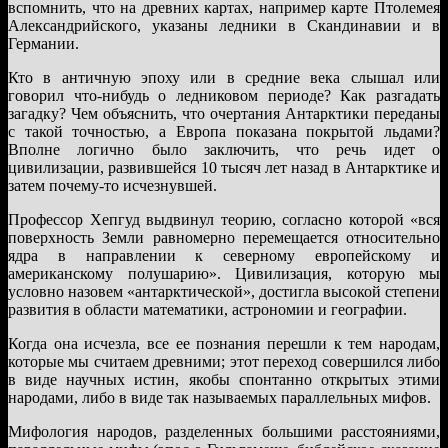
вспомнить, что на древних картах, например карте Птолемея
Александрийского, указаны ледники в Скандинавии и в
Германии.
Кто в античную эпоху или в средние века слышал или
говорил что-нибудь о ледниковом периоде? Как разгадать
загадку? Чем объяснить, что очертания Антарктики переданы
с такой точностью, а Европа показана покрытой льдами?
Вполне логично было заключить, что речь идет о
цивилизации, развившейся 10 тысяч лет назад в Антарктике и
затем почему-то исчезнувшей.
Профессор Хепгуд выдвинул теорию, согласно которой «вся
поверхность Земли равномерно перемещается относительно
ядра в направлении к северному европейскому и
американскому полушарию». Цивилизация, которую мы
условно назовем «антарктической», достигла высокой степени
развития в области математики, астрономии и географии.
Когда она исчезла, все ее познания перешли к тем народам,
которые мы считаем древними; этот переход совершился либо
в виде научных истин, якобы спонтанно открытых этими
народами, либо в виде так называемых параллельных мифов.
Мифология народов, разделенных большими расстояниями,