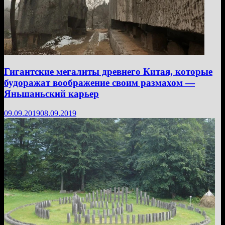
Гигантские мегалиты древнего Китая, которые
будоражат воображение своим размахом —
Яньшаньский карьер
09.09.2019
08.09.2019