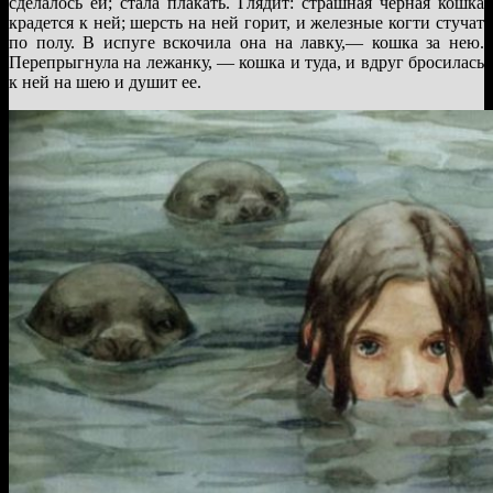
сделалось ей; стала плакать. Глядит: страшная черная кошка
крадется к ней; шерсть на ней горит, и железные когти стучат
по полу. В испуге вскочила она на лавку,— кошка за нею.
Перепрыгнула на лежанку, — кошка и туда, и вдруг бросилась
к ней на шею и душит ее.