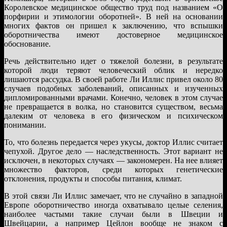
Королевское медицинское общество труд под названием «О
порфирии и этимологии оборотней». В ней на основании
многих фактов он пришел к заключению, что вспышки
оборотничества имеют достоверное медицинское
обоснование.
Речь действительно идет о тяжелой болезни, в результате
которой люди теряют человеческий облик и нередко
лишаются рассудка. В своей работе Ли Иллис привел около 80
случаев подобных заболеваний, описанных и изученных
дипломированными врачами. Конечно, человек в этом случае
не превращается в волка, но становится существом, весьма
далеким от человека в его физическом и психическом
понимании.
То, что болезнь передается через укусы, доктор Иллис считает
чепухой. Другое дело — наследственность. Этот вариант не
исключен, в некоторых случаях — закономерен. На нее влияет
множество факторов, среди которых генетические
отклонения, продукты и способы питания, климат.
В этой связи Ли Иллис замечает, что не случайно в западной
Европе оборотничество иногда охватывало целые селения,
наиболее частыми такие случаи были в Швеции и
Швейцарии, а например Цейлон вообще не знаком с