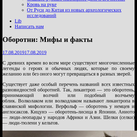
подменю
Кровь на руке
От Руси до Китая из новых археологических
исследований
Lib
Написать нам
Оборотни: Мифы и факты
17.08.2019
17.08.2019
С древних времен во всем мире существуют многочисленные
легенды о героях и обычных людях, которые по своему
желанию или без оного могут превращаться в разных зверей.
Существует даже особый перечень названий всех известных
разновидностей оборотней. Так, ликантроп — это оборотень,
принимающий волчий или подобный волчьему
облик. Волколаком или волкодлаком называют ликантропа в
славянской мифологии. Верфольф — оборотень у немцев и
англосаксов. Кицунэ — оборотень-лисица в Японии. Аниото
— люди-леопарды у народов Африки и Азии. Шелки (селки)
— люди-тюлени у кельтов.