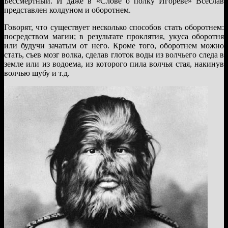
Бессмертный. И даже в «Слове о полку Игореве» Всеслав
представлен колдуном и оборотнем.
Говорят, что существует несколько способов стать оборотнем:
посредством магии; в результате проклятия, укуса оборотня
или будучи зачатым от него. Кроме того, оборотнем можно
стать, съев мозг волка, сделав глоток воды из волчьего следа в
земле или из водоема, из которого пила волчья стая, накинув
волчью шубу и т.д.