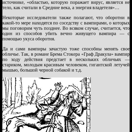
источнике, «областью, которую поражает вирус, является не
тело, как считали в Средние века, а энергия владетеля»…
Некоторые исследователи также полагают, что оборотни в
какой-то мере находятся по соседству с вампирами, о которых
мы поговорим чуть позднее. Во всяком случае, считается, что
один из способов убить вечно живущего вампира — с
помощью укуса оборотня.
Да и сами вампиры зачастую тоже способны менять свое
обличье. Так, в романе Брема Стокера «Граф Дракула» вампир
по ходу действия предстает в нескольких обличьях —
стариком, молодым красивым человеком, гигантской летучей
мышью, большой черной собакой и т.д.