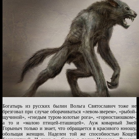
Богатырь из русских былин Вольга Святославич тоже не
брезговал при случае оборачиваться «левом-зверем», «рыбой-
щучиной», «гнедым туром-золотые рога», «горностаюшком»,
а то и «малою птицей-пташицей». Ауж коварный Змей
Горыныч только и знает, что обращается в красивого юношу,
обольщая женщин. Наделен той же способностью Кощей