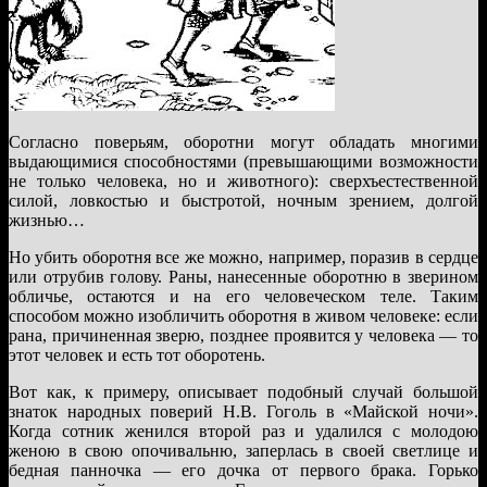
Согласно поверьям, оборотни могут обладать многими
выдающимися способностями (превышающими возможности
не только человека, но и животного): сверхъестественной
силой, ловкостью и быстротой, ночным зрением, долгой
жизнью…
Но убить оборотня все же можно, например, поразив в сердце
или отрубив голову. Раны, нанесенные оборотню в зверином
обличье, остаются и на его человеческом теле. Таким
способом можно изобличить оборотня в живом человеке: если
рана, причиненная зверю, позднее проявится у человека — то
этот человек и есть тот оборотень.
Вот как, к примеру, описывает подобный случай большой
знаток народных поверий Н.В. Гоголь в «Майской ночи».
Когда сотник женился второй раз и удалился с молодою
женою в свою опочивальню, заперлась в своей светлице и
бедная панночка — его дочка от первого брака. Горько