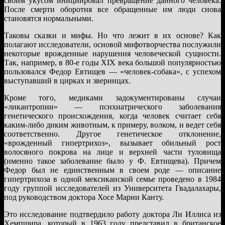
своим укусом инициировал превращение данного человека.
После смерти оборотня все обращенные им люди снова
становятся нормальными.
Таковы сказки и мифы. Но что лежит в их основе? Как
полагают исследователи, основой мифотворчества послужили
некоторые врожденные нарушения человеческой сущности.
Так, например, в 80-е годы XIX века большой популярностью
пользовался Федор Евтищев — «человек-собака», с успехом
выступавший в цирках и зверинцах.
Кроме того, медиками задокументированы случаи
«ликантропии» — психиатрического заболевания
генетического происхождения, когда человек считает себя
каким-либо диким животным, к примеру, волком, и ведет себя
соответственно. Другое генетическое отклонение,
«врожденный гипертрихоз», вызывает обильный рост
волосяного покрова на лице и верхней части туловища
(именно такое заболевание было у Ф. Евтищева). Причем
Федор был не единственным в своем роде — описание
гипертрихоза в одной мексиканской семье проведено в 1984
году группой исследователей из Университета Гвадалахары,
под руководством доктора Хосе Марии Канту.
Это исследование подтвердило работу доктора Ли Иллиса из
Хемпшира, который в 1963 году представил в британское