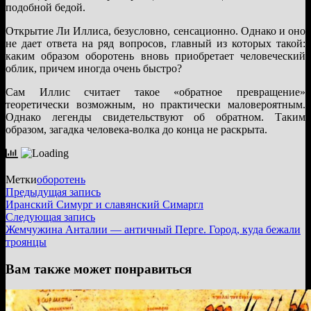
подобной бедой.
Открытие Ли Иллиса, безусловно, сенсационно. Однако и оно
не дает ответа на ряд вопросов, главный из которых такой:
каким образом оборотень вновь приобретает человеческий
облик, причем иногда очень быстро?
Сам Иллис считает такое «обратное превращение»
теоретически возможным, но практически маловероятным.
Однако легенды свидетельствуют об обратном. Таким
образом, загадка человека-волка до конца не раскрыта.
Метки
оборотень
Навигация
Предыдущая
Предыдущая запись
запись:
Иранский Симург и славянский Симаргл
по
Следующая
Следующая запись
записям
запись:
Жемчужина Анталии — античный Перге. Город, куда бежали
троянцы
Вам также может понравиться