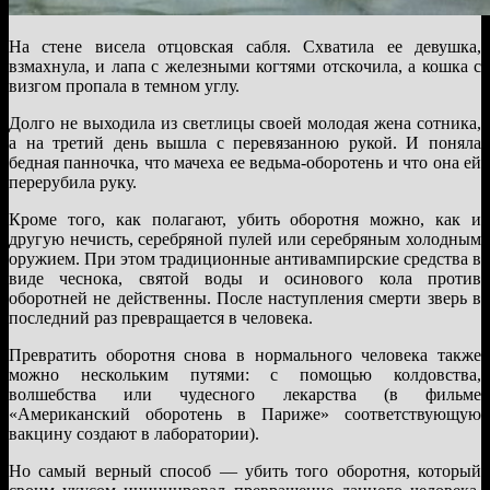
На стене висела отцовская сабля. Схватила ее девушка,
взмахнула, и лапа с железными когтями отскочила, а кошка с
визгом пропала в темном углу.
Долго не выходила из светлицы своей молодая жена сотника,
а на третий день вышла с перевязанною рукой. И поняла
бедная панночка, что мачеха ее ведьма-оборотень и что она ей
перерубила руку.
Кроме того, как полагают, убить оборотня можно, как и
другую нечисть, серебряной пулей или серебряным холодным
оружием. При этом традиционные антивампирские средства в
виде чеснока, святой воды и осинового кола против
оборотней не действенны. После наступления смерти зверь в
последний раз превращается в человека.
Превратить оборотня снова в нормального человека также
можно нескольким путями: с помощью колдовства,
волшебства или чудесного лекарства (в фильме
«Американский оборотень в Париже» соответствующую
вакцину создают в лаборатории).
Но самый верный способ — убить того оборотня, который