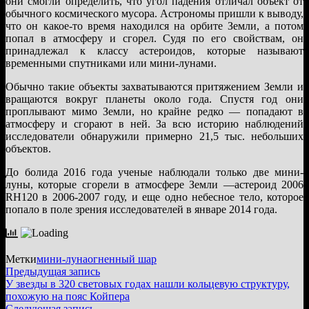
они смогли определить, что угол падения отличал объект от
обычного космического мусора. Астрономы пришли к выводу,
что он какое-то время находился на орбите Земли, а потом
попал в атмосферу и сгорел. Судя по его свойствам, он
принадлежал к классу астероидов, которые называют
временными спутниками или мини-лунами.
Обычно такие объекты захватываются притяжением Земли и
вращаются вокруг планеты около года. Спустя год они
проплывают мимо Земли, но крайне редко — попадают в
атмосферу и сгорают в ней. За всю историю наблюдений
исследователи обнаружили примерно 21,5 тыс. небольших
объектов.
До болида 2016 года ученые наблюдали только две мини-
луны, которые сгорели в атмосфере Земли —астероид 2006
RH120 в 2006-2007 году, и еще одно небесное тело, которое
попало в поле зрения исследователей в январе 2014 года.
Метки
мини-луна
огненный шар
Навигация
Предыдущая
Предыдущая запись
запись:
У звезды в 320 световых годах нашли кольцевую структуру,
по
похожую на пояс Койпера
Следующая
Следующая запись