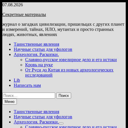
Перейти
07.08.2026
к
Секретные материалы
содержимому
журнал о загадках цивилизации, пришельцах с других планет
и измерений, тайнах, НЛО, мутантах и просто странных
людях, животных, явлениях
Таинственные явления
Научные статьи для уфологов
Археология. Раскопки.
Славяно-русское ювелирное дело и его истоки
Кровь на руке
От Руси до Китая из новых археологических
исследований
Lib
Написать нам
Найти:
Меню
Таинственные явления
Научные статьи для уфологов
Археология. Раскопки.
Показать
Славяно-русское ювелирное дело и его истоки