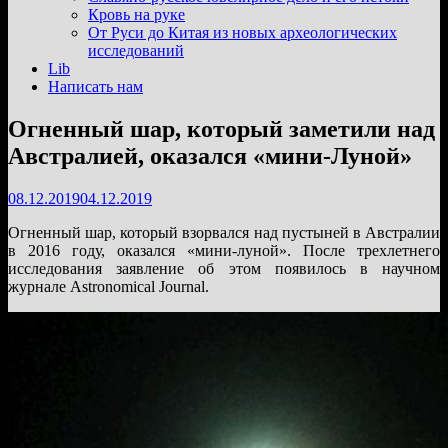
подменю
Кровь на руке
От Руси до Китая из новых археологических
исследований
Lib
Написать нам
Огненный шар, который заметили над
Австралией, оказался «мини-Луной»
08.12.2019
04.12.2019
Огненный шар, который взорвался над пустыней в Австралии
в 2016 году, оказался «мини-луной». После трехлетнего
исследования заявление об этом появилось в научном
журнале Astronomical Journal.