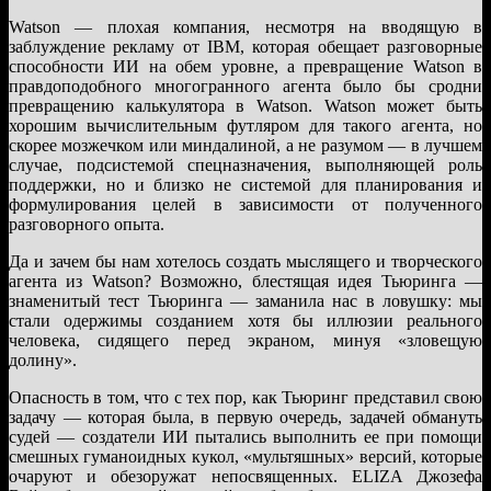
Watson — плохая компания, несмотря на вводящую в
заблуждение рекламу от IBM, которая обещает разговорные
способности ИИ на обем уровне, а превращение Watson в
правдоподобного многогранного агента было бы сродни
превращению калькулятора в Watson. Watson может быть
хорошим вычислительным футляром для такого агента, но
скорее мозжечком или миндалиной, а не разумом — в лучшем
случае, подсистемой спецназначения, выполняющей роль
поддержки, но и близко не системой для планирования и
формулирования целей в зависимости от полученного
разговорного опыта.
Да и зачем бы нам хотелось создать мыслящего и творческого
агента из Watson? Возможно, блестящая идея Тьюринга —
знаменитый тест Тьюринга — заманила нас в ловушку: мы
стали одержимы созданием хотя бы иллюзии реального
человека, сидящего перед экраном, минуя «зловещую
долину».
Опасность в том, что с тех пор, как Тьюринг представил свою
задачу — которая была, в первую очередь, задачей обмануть
судей — создатели ИИ пытались выполнить ее при помощи
смешных гуманоидных кукол, «мультяшных» версий, которые
очаруют и обезоружат непосвященных. ELIZA Джозефа