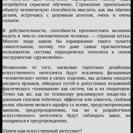
потребуется серьезное обучение. Стремление приписывать
объекту человеческую способность мыслить, как мы обычно
делаем, встречаясь с разумным агентом, очень и очень
сильное.
В действительности, способность противостоять желанию
видеть в чем-то очеловеченном человека — странная штука.
Многие люди нашли бы взращивание такого таланта
сомнительным, потому что даже самые прагматичные
пользователи системы периодически относятся к своим
инструментам «дружелюбно».
Независимо от того, насколько тщательно дизайнеры
искусственного интеллекта будут исключать фальшивые
«человеческие» нотки в своих изделиях, мы должны ожидать
расцвета ярлыков, обходных путей и допустимых искажений
фактического «понимания» как систем, так и их операторов.
Точно так же, как по телевизору рекламируют лекарства с
длинным списком побочных эффектов или алкоголь, снабжая
ролик обилием мелкого шрифта со всеми, предусмотренными
законом, предупреждениями, так же и разработчики
искусственного интеллекта будут соблюдать закон, но
изощряться в предупреждениях.
ЗЗачем нам искусственный интеллект?