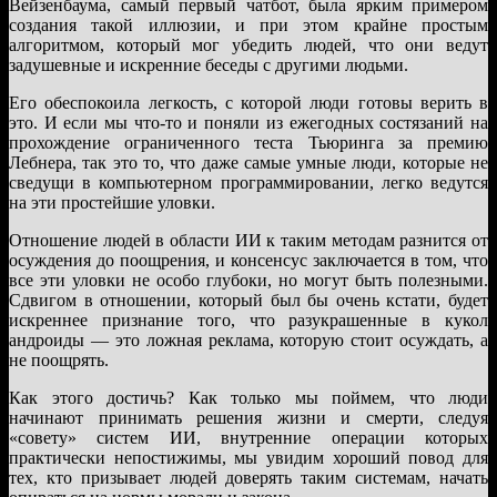
Вейзенбаума, самый первый чатбот, была ярким примером
создания такой иллюзии, и при этом крайне простым
алгоритмом, который мог убедить людей, что они ведут
задушевные и искренние беседы с другими людьми.
Его обеспокоила легкость, с которой люди готовы верить в
это. И если мы что-то и поняли из ежегодных состязаний на
прохождение ограниченного теста Тьюринга за премию
Лебнера, так это то, что даже самые умные люди, которые не
сведущи в компьютерном программировании, легко ведутся
на эти простейшие уловки.
Отношение людей в области ИИ к таким методам разнится от
осуждения до поощрения, и консенсус заключается в том, что
все эти уловки не особо глубоки, но могут быть полезными.
Сдвигом в отношении, который был бы очень кстати, будет
искреннее признание того, что разукрашенные в кукол
андроиды — это ложная реклама, которую стоит осуждать, а
не поощрять.
Как этого достичь? Как только мы поймем, что люди
начинают принимать решения жизни и смерти, следуя
«совету» систем ИИ, внутренние операции которых
практически непостижимы, мы увидим хороший повод для
тех, кто призывает людей доверять таким системам, начать