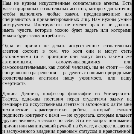
Нам не нужны искусственные сознательные агенты. Есть
масса природных сознательных агентов, которых достаточно,
чтобы выполнять любые задачи, предназначенные для
специалистов и привилегированных лиц. Нам нужны умные
инструменты. Инструменты не имеют прав и не должны
иметь чувств, которые можно будет задеть или которыми
можно будет «злоупотребить».
Одна из причин не делать искусственных сознательных
агентов состоит в том, что хотя они и могут стать
автономными (и в принципе они могут быть такими же
автономными, самоулучшающимися или
самосозидательными, как любой человек), им не стоит — без
специального разрешения — разделять с нашими природными
сознательными агентами нашу уязвимость или нашу
смертность.
Дэниел Деннетт, профессор философии из Университета
Тафтса, однажды поставил перед студентами задачу на
семинаре по искусственным агентам и автономии: дайте мне
технические характеристики робота, который сможет
подписать контракт с вами — не суррогата, которым владеет
другой человек, а самого по себе. Это не вопрос понимания
причин или манипуляций ручкой на бумаге, а скорее владения
и заслуженного владения правовым статусом и нравственной