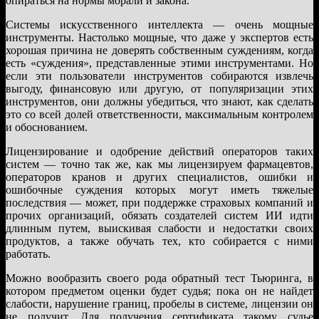
опираться на нормы морали и закона.
Системы искусственного интеллекта — очень мощные
инструменты. Настолько мощные, что даже у экспертов есть
хорошая причина не доверять собственным суждениям, когда
есть «суждения», представленные этими инструментами. Но
если эти пользователи инструментов собираются извлечь
выгоду, финансовую или другую, от популяризации этих
инструментов, они должны убедиться, что знают, как сделать
это со всей долей ответственности, максимальным контролем
и обоснованием.
Лицензирование и одобрение действий операторов таких
систем — точно так же, как мы лицензируем фармацевтов,
операторов кранов и других специалистов, ошибки и
ошибочные суждения которых могут иметь тяжелые
последствия — может, при поддержке страховых компаний и
прочих организаций, обязать создателей систем ИИ идти
длинным путем, выискивая слабости и недостатки своих
продуктов, а также обучать тех, кто собирается с ними
работать.
Можно вообразить своего рода обратный тест Тьюринга, в
котором предметом оценки будет судья; пока он не найдет
слабости, нарушение границ, пробелы в системе, лицензии он
не получит. Для получения сертификата такому судье