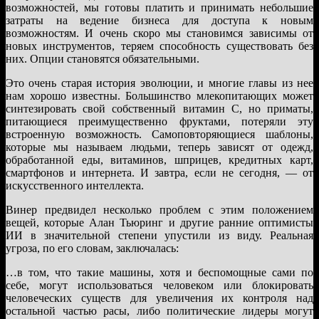
возможностей, мы готовы платить и принимать небольшие
затраты на ведение бизнеса для доступа к новым
возможностям. И очень скоро мы становимся зависимы от
новых инструментов, теряем способность существовать без
них. Опции становятся обязательными.
Это очень старая история эволюции, и многие главы из нее
нам хорошо известны. Большинство млекопитающих может
синтезировать свой собственный витамин C, но приматы,
питающиеся преимущественно фруктами, потеряли эту
встроенную возможность. Самоповторяющиеся шаблоны,
которые мы называем людьми, теперь зависят от одежд,
обработанной еды, витаминов, шприцев, кредитных карт,
смартфонов и интернета. И завтра, если не сегодня, — от
искусственного интеллекта.
Винер предвидел несколько проблем с этим положением
вещей, которые Алан Тьюринг и другие ранние оптимисты
ИИ в значительной степени упустили из виду. Реальная
угроза, по его словам, заключалась:
…в том, что такие машины, хотя и беспомощные сами по
себе, могут использоваться человеком или блокировать
человеческих существ для увеличения их контроля над
остальной частью расы, либо политические лидеры могут