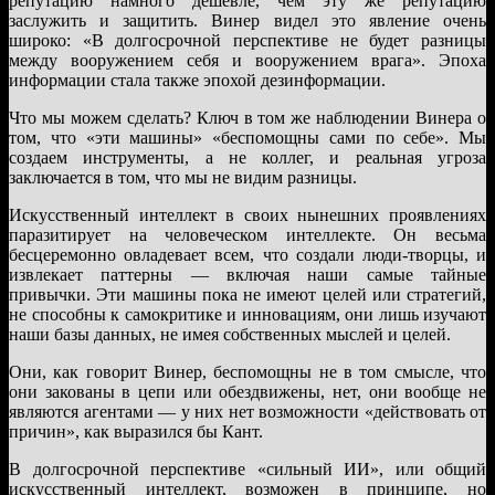
репутацию намного дешевле, чем эту же репутацию
заслужить и защитить. Винер видел это явление очень
широко: «В долгосрочной перспективе не будет разницы
между вооружением себя и вооружением врага». Эпоха
информации стала также эпохой дезинформации.
Что мы можем сделать? Ключ в том же наблюдении Винера о
том, что «эти машины» «беспомощны сами по себе». Мы
создаем инструменты, а не коллег, и реальная угроза
заключается в том, что мы не видим разницы.
Искусственный интеллект в своих нынешних проявлениях
паразитирует на человеческом интеллекте. Он весьма
бесцеремонно овладевает всем, что создали люди-творцы, и
извлекает паттерны — включая наши самые тайные
привычки. Эти машины пока не имеют целей или стратегий,
не способны к самокритике и инновациям, они лишь изучают
наши базы данных, не имея собственных мыслей и целей.
Они, как говорит Винер, беспомощны не в том смысле, что
они закованы в цепи или обездвижены, нет, они вообще не
являются агентами — у них нет возможности «действовать от
причин», как выразился бы Кант.
В долгосрочной перспективе «сильный ИИ», или общий
искусственный интеллект, возможен в принципе, но