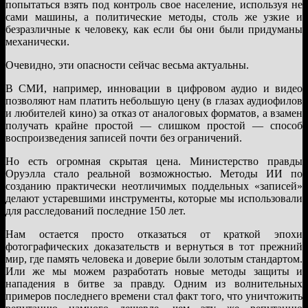
попытаться взять под контроль свое население, используя не
сами машины, а политические методы, столь же узкие и
безразличные к человеку, как если бы они были придуманы
механически.
Очевидно, эти опасности сейчас весьма актуальны.
В СМИ, например, инновации в цифровом аудио и видео
позволяют нам платить небольшую цену (в глазах аудиофилов
и любителей кино) за отказ от аналоговых форматов, а взамен
получать крайне простой — слишком простой — способ
воспроизведения записей почти без ограничений.
Но есть огромная скрытая цена. Министерство правды
Оруэлла стало реальной возможностью. Методы ИИ по
созданию практически неотличимых поддельных «записей»
делают устаревшими инструменты, которые мы использовали
для расследований последние 150 лет.
Нам остается просто отказаться от краткой эпохи
фотографических доказательств и вернуться в тот прежний
мир, где память человека и доверие были золотым стандартом.
Или же мы можем разработать новые методы защиты и
нападения в битве за правду. Одним из волнительных
примеров последнего времени стал факт того, что уничтожить