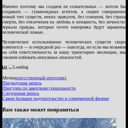
Именно поэтому мы создаем не сознательных — хотели бы
создавать — гуманоидных агентов, а скорее совершенно
новый тип существ, неких оракулов, без сознания, без страха
смерти, без отвлечения на любовь и ненависть, без личности:
зеркала правды, которые почти наверняка будут заражены
человеческой ложью.
Человеческое использование человеческих существ скоро
изменится — в очередной раз — навсегда, но если мы возьмем
на себя ответственность за нашу траекторию эволюции, мы
сможем избежать ненужных опасностей.
Метки
искусственный интеллект
Навигация
Предыдущая
Предыдущая запись
запись:
Прогулки по закоулкам гениальности
по
Следующая
Следующая запись
записям
запись:
Самое большое надувательство в современной физике
Вам также может понравиться