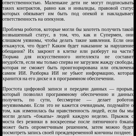
ответственностью. Маленькие дети не могут подписывать
таких контрактов, равно как и инвалиды, правовой статус
которых обязывает им быть под опекой и накладывает
ответственность на опекунов.
Проблема роботов, которые могли бы захотеть получить такой
возвышенный статус, в том, что, как и Супермен, они
слишком уязвимы, чтобы делать такие заявления. Если они
откажутся, что будет? Каким будет наказание за нарушение
обещания? Их закроют в клетке или разберут на части?
Тюрьма для искусственного интеллекта не составит
неудобств, если мы только сперва не загрузим жажду свободы,
которая не сможет быть проигнорирована или отключена
самим ИИ. Разборка ИИ не убьют информацию, которая
хранится на его диске и в программном обеспечении.
Простота цифровой записи и передачи данных — прорыв,
который позволил программному обеспечению и данных
получить, по сути, бессмертие — делает роботов
неуязвимыми. Если это не кажется очевидным, подумайте о
том, как изменилась бы нравственность людей, если бы мы
могли делать «бэкапы» людей каждую неделю. Прыжок с
моста без резинки в воскресенье после пятничного бэкапа
может быть опрометчивым решением, затем можно будет
посмотреть запись своей преждевременной кончины позднее.