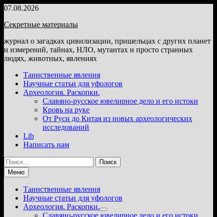
Перейти
07.08.2026
к
Секретные материалы
содержимому
журнал о загадках цивилизации, пришельцах с других планет
и измерений, тайнах, НЛО, мутантах и просто странных
людях, животных, явлениях
Таинственные явления
Научные статьи для уфологов
Археология. Раскопки.
Славяно-русское ювелирное дело и его истоки
Кровь на руке
От Руси до Китая из новых археологических
исследований
Lib
Написать нам
Найти:
Меню
Таинственные явления
Научные статьи для уфологов
Археология. Раскопки.
Показать
Славяно-русское ювелирное дело и его истоки