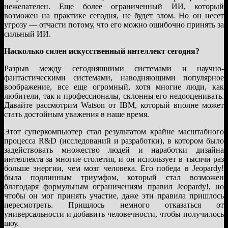
нежелателен. Еще более ограниченный ИИ, который
возможен на практике сегодня, не будет злом. Но он несет
угрозу — отчасти потому, что его можно ошибочно принять за
сильный ИИ.
Насколько силен искусственный интеллект сегодня?
Разрыв между сегодняшними системами и научно-
фантастическими системами, наводняющими популярное
воображение, все еще огромный, хотя многие люди, как
любители, так и профессионалы, склонны его недооценивать.
Давайте рассмотрим Watson от IBM, который вполне может
стать достойным уважения в наше время.
Этот суперкомпьютер стал результатом крайне масштабного
процесса R&D (исследований и разработки), в котором было
задействовать множество людей и наработки дизайна
интеллекта за многие столетия, и он использует в тысячи раз
больше энергии, чем мозг человека. Его победа в Jeopardy!
была подлинным триумфом, который стал возможен
благодаря формульным ограничениям правил Jeopardy!, но
чтобы он мог принять участие, даже эти правила пришлось
пересмотреть. Пришлось немного отказаться от
универсальности и добавить человечности, чтобы получилось
шоу.