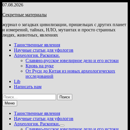
Перейти
07.08.2026
к
Секретные материалы
содержимому
журнал о загадках цивилизации, пришельцах с других планет
и измерений, тайнах, НЛО, мутантах и просто странных
людях, животных, явлениях
Таинственные явления
Научные статьи для уфологов
Археология. Раскопки.
Славяно-русское ювелирное дело и его истоки
Кровь на руке
От Руси до Китая из новых археологических
исследований
Lib
Написать нам
Найти:
Меню
Таинственные явления
Научные статьи для уфологов
Археология. Раскопки.
Показать
Славяно-русское ювелирное дело и его истоки