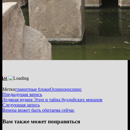
Метки
гранитные блоки
Осирион
осирис
Навигация
Предыдущая
Предыдущая запись
запись:
Ледяная мумия Этци и тайна буддийских монахов
по
Следующая
Следующая запись
записям
запись:
Венера может быть обитаема сейчас
Вам также может понравиться