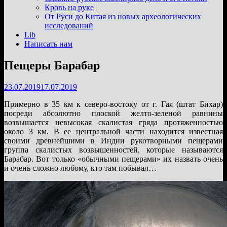
подменю
Кровь на руке
От Руси до Китая из новых археологических
исследований
Lib
Написать нам
Пещеры Барабар
23.07.2019
17.07.2019
Примерно в 35 км к северо-востоку от г. Гая (штат Бихар)
посреди абсолютно плоской желто-зеленой равнины
возвышается невысокая скалистая гряда протяженностью
около 3 км. В ее центральной части находится известная
своими древнейшими в Индии рукотворными пещерами
группа скалистых возвышенностей, которые называются
Барабар. Вот только «обычными пещерами» их назвать очень
и очень сложно любому, кто там побывал…