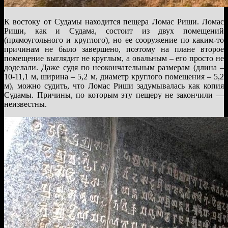
К востоку от Судамы находится пещера Ломас Риши. Ломас
Риши, как и Судама, состоит из двух помещений
(прямоугольного и круглого), но ее сооружение по каким-то
причинам не было завершено, поэтому на плане второе
помещение выглядит не круглым, а овальным – его просто не
доделали. Даже судя по неокончательным размерам (длина –
10-11,1 м, ширина – 5,2 м, диаметр круглого помещения – 5,2
м), можно судить, что Ломас Риши задумывалась как копия
Судамы. Причины, по которым эту пещеру не закончили —
неизвестны.