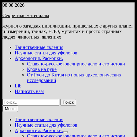
Перейти
08.08.2026
к
Секретные материалы
содержимому
журнал о загадках цивилизации, пришельцах с других планет
и измерений, тайнах, НЛО, мутантах и просто странных
людях, животных, явлениях
Таинственные явления
Научные статьи для уфологов
Археология. Раскопки.
Славяно-русское ювелирное дело и его истоки
Кровь на руке
От Руси до Китая из новых археологических
исследований
Lib
Написать нам
Найти:
Меню
Таинственные явления
Научные статьи для уфологов
Археология. Раскопки.
Показать
Славяно-русское ювелирное дело и его истоки