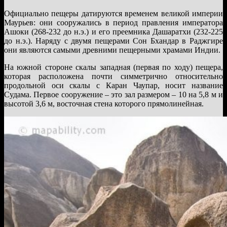
Официально пещеры датируются временем великой империи
Маурьев: они сооружались в период правления императора
Ашоки (268-232 до н.э.) и его преемника Дашаратхи (232-225
до н.э.). Наряду с двумя пещерами Сон Бхандар в Раджгире
они являются самыми древними пещерными храмами Индии.
На южной стороне скалы западная (первая по ходу) пещера,
которая расположена почти симметрично относительно
продольной оси скалы с Каран Чаупар, носит название
Судама. Первое сооружение – это зал размером – 10 на 5,8 м и
высотой 3,6 м, восточная стена которого прямолинейная.