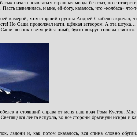
басы» начала появляться страшная морда без глаз, но с отверст
 Пасть шевелилась, и мне, ей-богу, казалось, что «колбаса» что
ей камерой, хотя старший группы Андрей Скобелев кричал, чт
месте! Но Саша продолжал идти, щёлкая затвором. А эта штука
 Саши возник светящийся нимб, будто вокруг головы святого.
обелев и стоявший справа от меня наш врач Рома Кустов. Мне 
Светящаяся лента вспухла, во все стороны брызнули искры и ка
к, ладони и, как потом оказалось, вся спина словно обугли