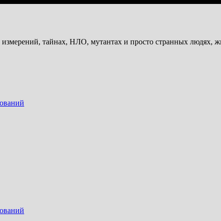
и измерений, тайнах, НЛО, мутантах и просто странных людях, 
дований
дований