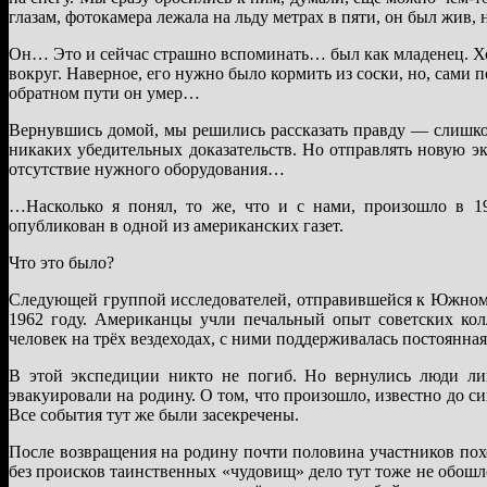
глазам, фотокамера лежала на льду метрах в пяти, он был жив, 
Он… Это и сейчас страшно вспоминать… был как младенец. Ход
вокруг. Наверное, его нужно было кормить из соски, но, сами 
обратном пути он умер…
Вернувшись домой, мы решились рассказать правду — слишко
никаких убедительных доказательств. Но отправлять новую 
отсутствие нужного оборудования…
…Насколько я понял, то же, что и с нами, произошло в 
опубликован в одной из американских газет.
Что это было?
Следующей группой исследователей, отправившейся к Южному
1962 году. Американцы учли печальный опыт советских кол
человек на трёх вездеходах, с ними поддерживалась постоянная
В этой экспедиции никто не погиб. Но вернулись люди ли
эвакуировали на родину. О том, что произошло, известно до си
Все события тут же были засекречены.
После возвращения на родину почти половина участников пох
без происков таинственных «чудовищ» дело тут тоже не обош