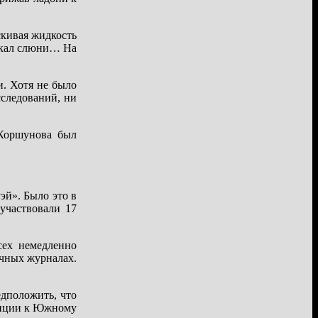
скивая жидкость
ускал слюни… На
. Хотя не было
следований, ни
 Коршунова был
й». Было это в
участвовали 17
сех немедленно
учных журналах.
едположить, что
едиции к Южному