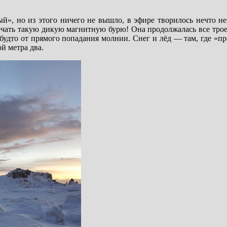
й», но из этого ничего не вышло, в эфире творилось нечто н
ечать такую дикую магнитную бурю! Она продолжалась все трое
будто от прямого попадания молнии. Снег и лёд — там, где «пр
й метра два.