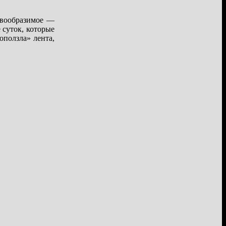
евообразимое —
 суток, которые
оползла» лента,