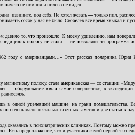
но ничего не помнил и ничего не видел.
ил, извините, под себя. Не хотел жевать — только пил, распле
понимаете, сосок у нас не было. Скобелев всё время хныкал и п
м давило то, что произошло. К моему удивлению, нам поверили
экспедицию к полюсу не стали — не позволяли ни программа ис
1962 году с американцами…» Этот рассказ полярника Юрия
 магнитному полюсу, стала американская — со станции «Мидуэ
лег — оборудование взяли самое совершенное, в экспедиции 
 радиосвязь.
шь в одной уцелевшей машине, на грани помешательства. В
х пор очень мало: несколько газетных заметок и две статьи в на
ода оказались в психиатрических клиниках. Поэтому можно пр
лось. Есть предположение, что и участники самой первой эксп