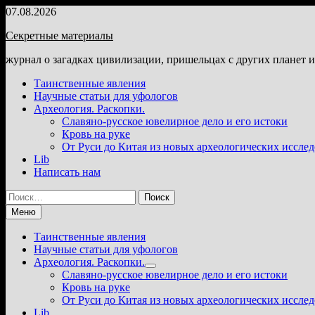
Перейти
07.08.2026
к
Секретные материалы
содержимому
журнал о загадках цивилизации, пришельцах с других планет 
Таинственные явления
Научные статьи для уфологов
Археология. Раскопки.
Славяно-русское ювелирное дело и его истоки
Кровь на руке
От Руси до Китая из новых археологических иссле
Lib
Написать нам
Найти:
Меню
Таинственные явления
Научные статьи для уфологов
Археология. Раскопки.
Показать
Славяно-русское ювелирное дело и его истоки
подменю
Кровь на руке
От Руси до Китая из новых археологических иссле
Lib