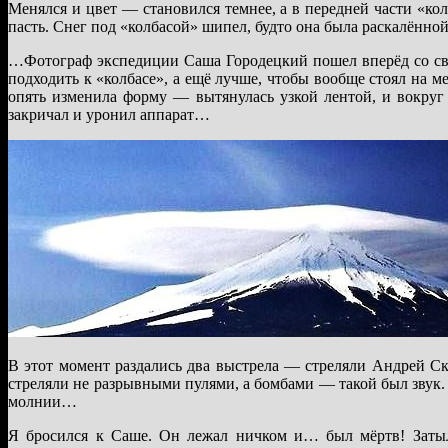
Менялся и цвет — становился темнее, а в передней части «кол
пасть. Снег под «колбасой» шипел, будто она была раскалённой.
…Фотограф экспедиции Саша Городецкий пошел вперёд со сво
подходить к «колбасе», а ещё лучше, чтобы вообще стоял на 
опять изменила форму — вытянулась узкой лентой, и вокруг
закричал и уронил аппарат…
В этот момент раздались два выстрела — стреляли Андрей Ск
стреляли не разрывными пулями, а бомбами — такой был звук. 
молнии…
Я бросился к Саше. Он лежал ничком и… был мёртв! Затыло