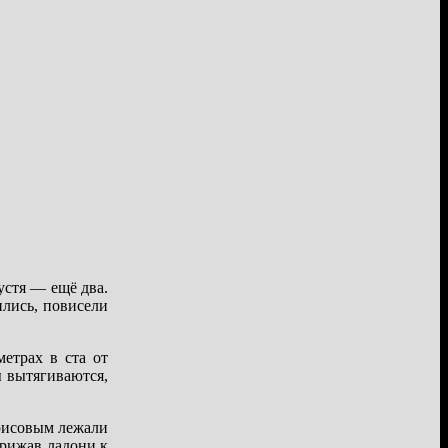
стя — ещё два.
ились, повисели
етрах в ста от
ы вытягиваются,
орисовым лежали
прижав ладони к