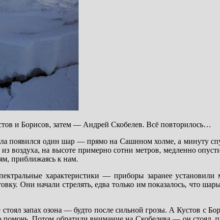
стов и Борисов, затем — Андрей Скобелев. Всё повторилось…
а появился один шар — прямо на Сашином холме, а минуту спу
 из воздуха, на высоте примерно сотни метров, медленно опуст
ям, приближаясь к нам.
пектральные характеристики — приборы заранее установили м
вку. Они начали стрелять, едва только им показалось, что шар
е стоял запах озона — будто после сильной грозы. А Кустов с Б
то помочь. Потом обратили внимание на Скобелева — он стоял, 