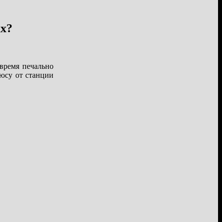
ах?
время печально
юсу от станции