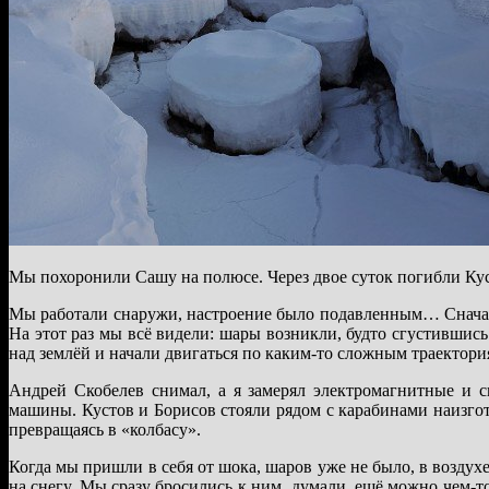
Мы похоронили Сашу на полюсе. Через двое суток погибли Ку
Мы работали снаружи, настроение было подавленным… Сначал
На этот раз мы всё видели: шары возникли, будто сгустившись
над землёй и начали двигаться по каким-то сложным траектори
Андрей Скобелев снимал, а я замерял электромагнитные и с
машины. Кустов и Борисов стояли рядом с карабинами наизгото
превращаясь в «колбасу».
Когда мы пришли в себя от шока, шаров уже не было, в воздух
на снегу. Мы сразу бросились к ним, думали, ещё можно чем-