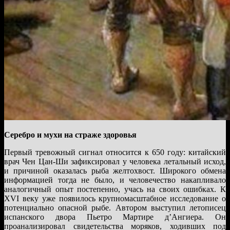
Серебро и мухи на страже здоровья
Первый тревожный сигнал относится к 650 году: китайский
врач Чен Цан-Ши зафиксировал у человека летальный исход,
и причиной оказалась рыба желтохвост. Широкого обмена
информацией тогда не было, и человечество накапливало
аналогичный опыт постепенно, учась на своих ошибках. К
XVI веку уже появилось крупномасштабное исследование о
потенциально опасной рыбе. Автором выступил летописец
испанского двора Пьетро Мартире д’Ангиера. Он
проанализировал свидетельства моряков, ходивших под