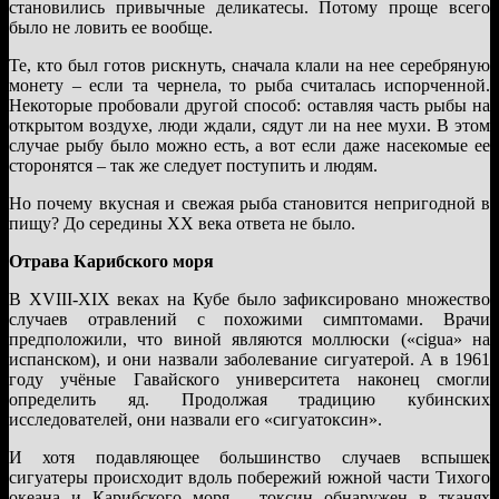
становились привычные деликатесы. Потому проще всего
было не ловить ее вообще.
Те, кто был готов рискнуть, сначала клали на нее серебряную
монету – если та чернела, то рыба считалась испорченной.
Некоторые пробовали другой способ: оставляя часть рыбы на
открытом воздухе, люди ждали, сядут ли на нее мухи. В этом
случае рыбу было можно есть, а вот если даже насекомые ее
сторонятся – так же следует поступить и людям.
Но почему вкусная и свежая рыба становится непригодной в
пищу? До середины XX века ответа не было.
Отрава Карибского моря
В XVIII-XIX веках на Кубе было зафиксировано множество
случаев отравлений с похожими симптомами. Врачи
предположили, что виной являются моллюски («cigua» на
испанском), и они назвали заболевание сигуатерой. А в 1961
году учёные Гавайского университета наконец смогли
определить яд. Продолжая традицию кубинских
исследователей, они назвали его «сигуатоксин».
И хотя подавляющее большинство случаев вспышек
сигуатеры происходит вдоль побережий южной части Тихого
океана и Карибского моря – токсин обнаружен в тканях