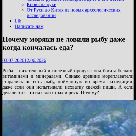
подменю
Кровь на руке
От Руси до Китая из новых археологических
исследований
Lib
Написать нам
Почему моряки не ловили рыбу даже
когда кончалась еда?
03.07.2026
12.06.2026
Рыба – питательный и полезный продукт: она богата белком,
витаминами и минералами. Однако древние мореплаватели
старались не есть рыбу, пойманную во время экспедиции,
даже если они испытывали нехватку свежей пищи. А если
делали это – то на свой страх и риск. Почему?