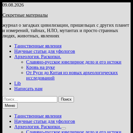
Перейти
09.08.2026
к
Секретные материалы
содержимому
журнал о загадках цивилизации, пришельцах с других планет
и измерений, тайнах, НЛО, мутантах и просто странных
людях, животных, явлениях
Таинственные явления
Научные статьи для уфологов
Археология. Раскопки.
Славяно-русское ювелирное дело и его истоки
Кровь на руке
От Руси до Китая из новых археологических
исследований
Lib
Написать нам
Найти:
Меню
Таинственные явления
Научные статьи для уфологов
Археология. Раскопки.
Показать
Славяно-русское ювелирное дело и его истоки