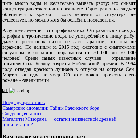
пить много воды и желательно вызвать рвоту: это снизит
концентрацию токсинов в организме. Одновременно следует
обратиться к врачам – хоть лечения от сигуатеры не
существует, но можно хотя бы ослабить последствия.
А лучшее лечение – это профилактика. Отправляясь в поездку
к рифам в тропические воды, не употребляйте в пищу рыбу:
даже в ресторанах никто не даст гарантии, что она не
заражена. По данным за 2015 год, ежегодно с симптомами
сигуатеры в больницы обращается от 20 000 до 50 000
человек! Среди самых известных случаев – отравление
писателя Сола Беллоу, лауреата Нобелевской премии. В 1994
году, отведав красного луциана в отпуске на острове Сен-
Мартен, он едва не умер. Об этом можно прочесть в его
романе «Равельштейн».
Навигация
Предыдущая
Предыдущая запись
запись:
Самарские аномалии: Тайны Рачейского бора
по
Следующая
Следующая запись
записям
запись:
Мегалиты Мизорама — остатки неизвестной древней
цивилизации?
Вам также может понравиться