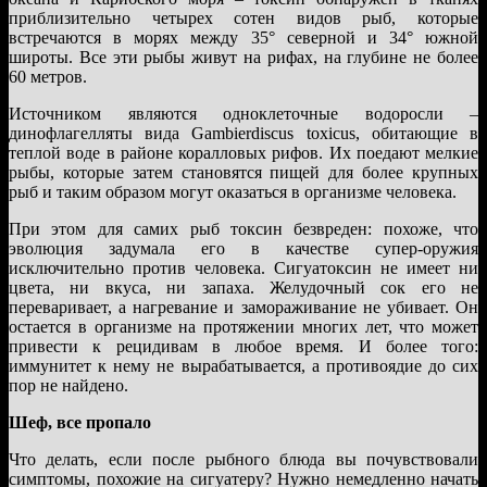
приблизительно четырех сотен видов рыб, которые
встречаются в морях между 35° северной и 34° южной
широты. Все эти рыбы живут на рифах, на глубине не более
60 метров.
Источником являются одноклеточные водоросли –
динофлагелляты вида Gambierdiscus toxicus, обитающие в
теплой воде в районе коралловых рифов. Их поедают мелкие
рыбы, которые затем становятся пищей для более крупных
рыб и таким образом могут оказаться в организме человека.
При этом для самих рыб токсин безвреден: похоже, что
эволюция задумала его в качестве супер-оружия
исключительно против человека. Сигуатоксин не имеет ни
цвета, ни вкуса, ни запаха. Желудочный сок его не
переваривает, а нагревание и замораживание не убивает. Он
остается в организме на протяжении многих лет, что может
привести к рецидивам в любое время. И более того:
иммунитет к нему не вырабатывается, а противоядие до сих
пор не найдено.
Шеф, все пропало
Что делать, если после рыбного блюда вы почувствовали
симптомы, похожие на сигуатеру? Нужно немедленно начать