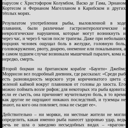
парусом с Христофором Колумбом, Васко де Гама, Эрнаном
Кортесом и Фернаном Магелланом в Карибском и других
тёплых морях.
Результатом употребления рыбы, выловленной в ходе
плавания, были различные гастроэнтерологические и
невролгические нарушения, которые могут возникнуть и
через час, и через 6 часов после трапезы. Даже при небольших
порциях человек ощущал боль в желудке, головную боль,
головокружение, рвоту, диарею, онемение или покалывания, а
в самом худшем случае возникали мышечный паралич, кома и,
нередко, смерть.
Второй боцман на британском корабле «Баунти» Джеймс
Моррисон вел подробный дневник, где рассказал: «Среди рыб
есть разновидность морского угря коричневатого цвета с
зеленой каймой вокруг плавников от головы до хвоста. Его
можно поймать возле рифов; для некоторых эта рыба ядовита:
если ее съесть, она причиняет мучительную боль, в то время
как другие не ощущают никаких последствий, и туземцы не
знают, на кого она повлияет, пока не съедят ее».
Действительно – ни моряки, ни местные жители не могли
определить, какая именно рыба нанесет здоровью удар, ведь
речь не шла о заведомо несъедобных видах – «врагом»