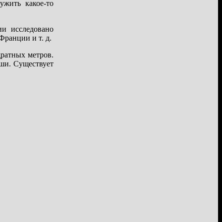
ужить какое-то
ии исследовано
ранции и т. д.
дратных метров.
ши. Существует