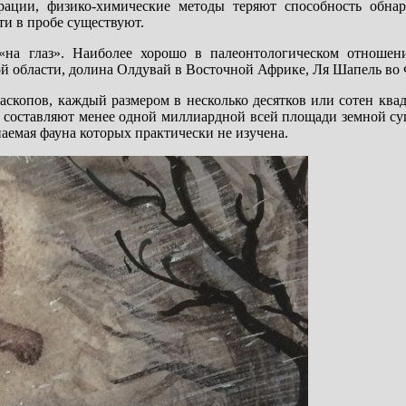
рации, физико-химические методы теряют способность обнар
ти в пробе существуют.
«на глаз». Наиболее хорошо в палеонтологическом отношен
ой области, долина Олдувай в Восточной Африке, Ля Шапель во Ф
скопов, каждый размером в несколько десятков или сотен ква
 составляют менее одной миллиардной всей площади земной су
аемая фауна которых практически не изучена.