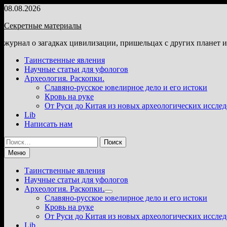
Перейти
08.08.2026
к
Секретные материалы
содержимому
журнал о загадках цивилизации, пришельцах с других планет 
Таинственные явления
Научные статьи для уфологов
Археология. Раскопки.
Славяно-русское ювелирное дело и его истоки
Кровь на руке
От Руси до Китая из новых археологических иссле
Lib
Написать нам
Найти:
Меню
Таинственные явления
Научные статьи для уфологов
Археология. Раскопки.
Показать
Славяно-русское ювелирное дело и его истоки
подменю
Кровь на руке
От Руси до Китая из новых археологических иссле
Lib