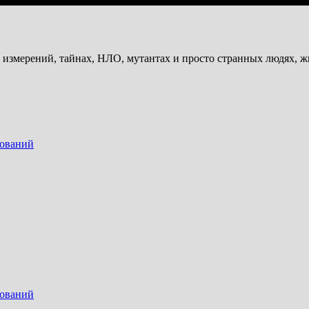
и измерений, тайнах, НЛО, мутантах и просто странных людях, 
дований
дований