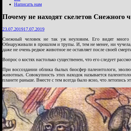
Написать нам
Почему не находят скелетов Снежного 
23.07.2019
17.07.2019
Снежный человек не так уж неуловим. Его видят много л
Обнаруживали в прошлом и трупы. И, тем не менее, ни чучела, 
даже не очень редкое животное не оставляет после своей смерт
Вопрос о костях настолько существенен, что его следует рассмо
При воссоздании облика былых биосфер палеонтологи, эволю
животных. Совокупность этих находок называется палеонтолог
планете раньше. Вместе с тем всегда было ясно, что летопись эт