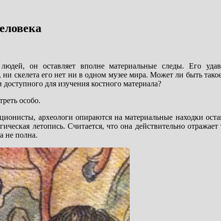
человека
юдей, он оставляет вполне материальные следы. Его удав
ни скелета его нет ни в одном музее мира. Может ли быть такое
и доступного для изучения костного материала?
треть особо.
ционисты, археологи опираются на материальные находки ост
ическая летопись. Считается, что она действительно отражает 
а не полна.