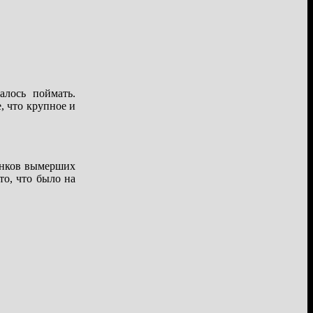
алось поймать.
, что крупное и
анков вымерших
то, что было на