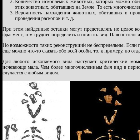
Количество ископаемых животных, которых можно обн
этих животных, обитавших на Земле. То есть многочисл
Вероятность нахождения животных, обитавших в прошл
проведения раскопок и т. д.
При этом найденные останки могут представлять не целое ко
фрагмент, тем труднее определить и описать вид. Палеонтолог
Но возможности таких реконструкций не беспредельны. Если по
еще можно что-то сказать обо всей особи, то, к примеру, по от
Для любого ископаемого вида наступает критический момен
исчезающе мала. Чем более многочисленным был вид в период
случается с любым видом.