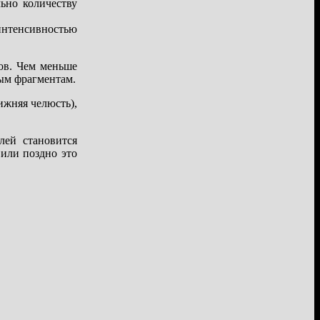
ьно количеству
интенсивностью
тов. Чем меньше
ным фрагментам.
ижняя челюсть),
лей становится
 или поздно это