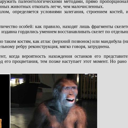
аружить палеонтологическими методами, прямо пропорционал
енных животных откопать легче, чем малочисленных.
ом, определяется условиями залегания, строением костей, 
личество особей: как правило, находят лишь фрагменты скеле
и издавна гордились умением восстанавливать скелет по отдель
 таким костям, как атлас (верхний позвонок) или мандибула (н
дельному ребру реконструкция, мягко говоря, затруднена.
т, когда вероятность нахождения останков его представите
 его процветания, тем позже наступает этот момент. Но рано