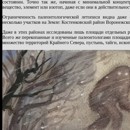
состоянии. Точно так же, начиная с минимальной концент
вещество, элемент или изотоп, даже если они в действительнос
Ограниченность палеонтологической летописи видна даже 
несколько участков на Земле: Костенковский район Воронежск
Даже в этих районах исследованы лишь площади отдельных ра
Всего же перекопанные и изученные палеонтологами площади
множество территорий Крайнего Севера, пустынь, тайги, ископ