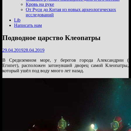
подменю
Кровь на руке
От Руси до Китая из новых археологических
исследований
Lib
Написать нам
Подводное царство Клеопатры
29.04.2019
28.04.2019
В Средиземном море, у берегов города Александрии (
Египет), расположен затонувший дворец самой Клеопатры,
который ушёл под воду много лет назад.