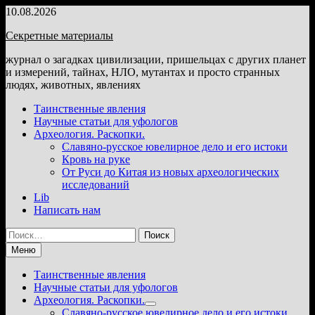
Перейти
10.08.2026
к
Секретные материалы
содержимому
журнал о загадках цивилизации, пришельцах с других планет
и измерений, тайнах, НЛО, мутантах и просто странных
людях, животных, явлениях
Таинственные явления
Научные статьи для уфологов
Археология. Раскопки.
Славяно-русское ювелирное дело и его истоки
Кровь на руке
От Руси до Китая из новых археологических
исследований
Lib
Написать нам
Найти:
Меню
Таинственные явления
Научные статьи для уфологов
Археология. Раскопки.
Показать
Славяно-русское ювелирное дело и его истоки