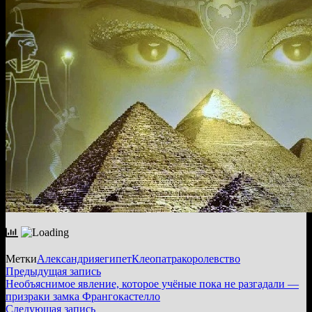
Метки
Александрия
египет
Клеопатра
королевство
Навигация
Предыдущая
Предыдущая запись
запись:
Необъяснимое явление, которое учёные пока не разгадали —
по
призраки замка Франгокастелло
записям
Следующая
Следующая запись