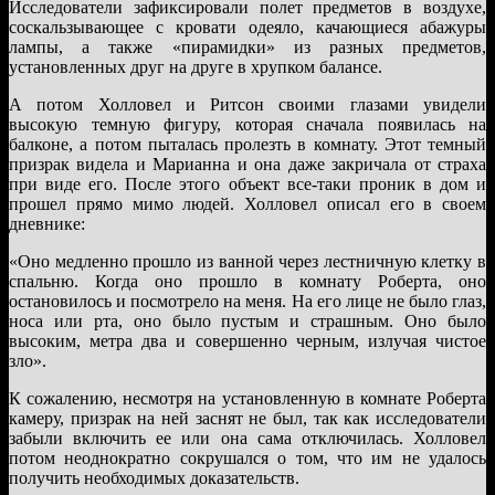
Исследователи зафиксировали полет предметов в воздухе,
соскальзывающее с кровати одеяло, качающиеся абажуры
лампы, а также «пирамидки» из разных предметов,
установленных друг на друге в хрупком балансе.
А потом Холловел и Ритсон своими глазами увидели
высокую темную фигуру, которая сначала появилась на
балконе, а потом пыталась пролезть в комнату. Этот темный
призрак видела и Марианна и она даже закричала от страха
при виде его. После этого объект все-таки проник в дом и
прошел прямо мимо людей. Холловел описал его в своем
дневнике:
«Оно медленно прошло из ванной через лестничную клетку в
спальню. Когда оно прошло в комнату Роберта, оно
остановилось и посмотрело на меня. На его лице не было глаз,
носа или рта, оно было пустым и страшным. Оно было
высоким, метра два и совершенно черным, излучая чистое
зло».
К сожалению, несмотря на установленную в комнате Роберта
камеру, призрак на ней заснят не был, так как исследователи
забыли включить ее или она сама отключилась. Холловел
потом неоднократно сокрушался о том, что им не удалось
получить необходимых доказательств.