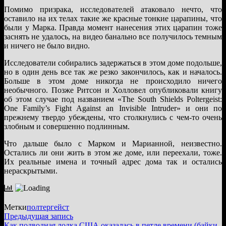
Помимо призрака, исследователей атаковало нечто, что
оставило на их телах такие же красные тонкие царапины, что
были у Марка. Правда момент нанесения этих царапин тоже
заснять не удалось, на видео банально все получилось темным
и ничего не было видно.
Исследователи собирались задержаться в этом доме подольше,
но в один день все так же резко закончилось, как и началось.
Больше в этом доме никогда не происходило ничего
необычного. Позже Ритсон и Холловел опубликовали книгу
об этом случае под названием «The South Shields Poltergeist:
One Family’s Fight Against an Invisible Intruder» и они по
прежнему твердо убеждены, что столкнулись с чем-то очень
злобным и совершенно подлинным.
Что дальше было с Марком и Марианной, неизвестно.
Остались ли они жить в этом же доме, или переехали, тоже.
Их реальные имена и точный адрес дома так и остались
нераскрытыми.
Метки
полтергейст
Навигация
Предыдущая
Предыдущая запись
запись:
Как подводная лодка США оказалась в петле времени (байки