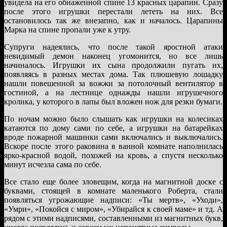
увидела на его обнаженной спине 13 красных царапин. Сразу
после этого игрушки перестали лететь на них. Все
остановилось так же внезапно, как и началось. Царапины
Марка на спине пропали уже к утру.
Супруги надеялись, что после такой яростной атаки
невидимый демон наконец угомонится, но все лишь
начиналось. Игрушки их сына продолжили пугать их,
появляясь в разных местах дома. Так плюшевую лошадку
нашли повешенной за вожжи за потолочный вентилятор в
гостиной, а на лестнице однажды нашли игрушечного
кролика, у которого в лапы был вложен нож для резки бумаги.
По ночам можно было слышать как игрушки на колесиках
катаются по дому сами по себе, а игрушки на батарейках
вроде пожарной машинки сами включались и выключались.
Вскоре после этого раковина в ванной комнате наполнилась
ярко-красной водой, похожей на кровь, а спустя несколько
минут исчезла сама по себе.
Все стало еще более зловещим, когда на магнитной доске с
буквами, стоящей в комнате маленького Роберта, стали
появляться угрожающие надписи: «Ты мертв», «Уходи»,
«Умри», «Покойся с миром», «Убирайся к своей маме» и тд. А
рядом с этими надписями, составленными из магнитных букв,