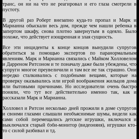
транс, он ни на что не реагировал и его глаза смотрели в
пустоту.
В другой раз Роберт внезапно куда-то пропал и Марк и
Марианна обыскали весь дом, прежде чем нашли ребенка в
запертом шкафу, снова плотно завернутым в одеяло. Было
похоже, что действует изощренная и злая сущность.
Все эти инциденты к конце концов вынудили супругов
обратиться за помощью экспертов по паранормальным
явлениям. Марк и Марианна связались с Майком Холловелом
и Дарреном Ритсоном и те поначалу даже были убеждены, что
супруги многое преувеличили и там все не так страшно. Они
нередко сталкивались с подобными вещами, которые на
проверку оказывались или игрой воображения жильцов дома
или бытовыми причинами. Но исследователи очень быстро
поняли, что тут все действительно именно так, как и
рассказали Марк и Марианна.
Холловел и Ритсон несколько дней прожили в доме супругов
и своими глазами слышали необъяснимые шумы, видели как
сами собой перемещались детские игрушки, включался и
выключался старый бэби-монитор (видеоняня), игрушки кто-
то с силой разбивал и тд.