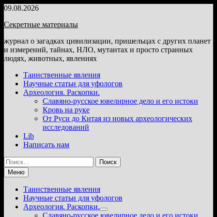
Перейти
09.08.2026
к
Секретные материалы
содержимому
журнал о загадках цивилизации, пришельцах с других планет
и измерений, тайнах, НЛО, мутантах и просто странных
людях, животных, явлениях
Таинственные явления
Научные статьи для уфологов
Археология. Раскопки.
Славяно-русское ювелирное дело и его истоки
Кровь на руке
От Руси до Китая из новых археологических
исследований
Lib
Написать нам
Найти:
Меню
Таинственные явления
Научные статьи для уфологов
Археология. Раскопки.
Показать
Славяно-русское ювелирное дело и его истоки