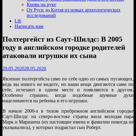
подменю
Кровь на руке
От Руси до Китая из новых археологических
исследований
Lib
Написать нам
Полтергейст из Саут-Шилдс: В 2005
году в английском городке родителей
атаковали игрушки их сына
29.05.2020
28.05.2020
Явление полтергейста само по себе одно из самых пугающих,
ведь вы никого не видите, но ваши вещи двигаются сами по
себе, исчезают в одном месте и появляются в другом.
Особенно страшно, когда подобные шумные духи
нацеливаются на ребенка и его игрушки.
В начале 2000-х в тихом прибрежном английском городке
Саут-Шилдс на северо-востоке страны жила молодая пара
Марк и Марианна (их настоящие имена и фамилии никогда не
указывались), у которых подрастал сын Роберт.