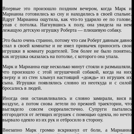
Впервые это произошло поздним вечером, когда Марк и
Марианна готовились ко сну и находились в своей спальне.
Вдруг Марианна ощутила, как что-то ударило ее по голове,
упав с потолка. Нагнувшись к полу, она увидела на нем
лежащую детскую игрушку Роберта — плюшевую собаку.
Это было очень странно, потому что сам Роберт давным давно
спал в своей комнатке и не имел привычек приносить свои
игрушки в комнату родителей. Тем более не было понятно,
как игрушка оказалась на потолке, с которого она упала.
Марк и Марианна еще несколько минут стояли и размышляли,
что произошло с этой игрушечной собакой, когда на них
сверху и из стен хлынул настоящий «дождь» из игрушек их
сына. Игрушки появлялись словно из неоткуда и с силой
бросались в людей.
Иногда они останавливались и словно замирали, вися в
воздухе, а потом снова летели по прежней траектории, что
выглядело совсем сюрреалистично. Супруги пытались
отгородится от летящих игрушек с помощью одеяла, но нечто
вырвало одеяло из их рук и отбросило в сторону.
Внезапно Марк громко вскрикнул от боли, а Марианна