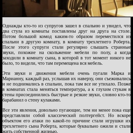
Однажды кто-то из супругов зашел в спальню и увидел, что
два стула из комнаты поставлены друг на друга на столе.
Потом большой комод каким-то образом переместился из
спальни в другую комнату, в комнату трехлетнего Роберта.
После этого супруги стали регулярно слышать странные
звуки, похожие на скольжение мебели по полу, а когда
заходили в комнату сына, в которой в тот момент никого не
было, то видели, что там перемещена вся мебель.
Эти звуки и движения мебели очень пугали Марка и
Марианну, каждый раз, услышав их наверху, они съеживались
и не поднимались в спальни, пока там все не утихало. Позже
в комнатах стала меняться температура, а к глухим стукам в
стены присоединились быстрые и резкие звуки, словно кто-то
барабанил о стену кулаками.
Все эти явления, довольно пугающие, тем ни менее пока еще
представляли собой классический полтергейст. Но вскоре
объектом его атаки по какой-то причине стали игрушки их
трехлетнего сына Роберта, которые буквально ожили и стали
жить собственной жизнью.