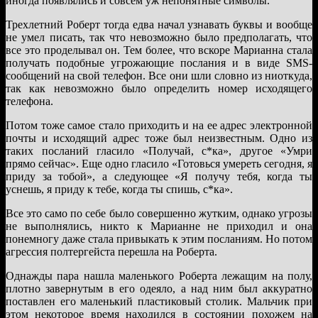
иногда появлялись и совсем уж непонятные символы.
Трехлетний Роберт тогда едва начал узнавать буквы и вообще
не умел писать, так что невозможно было предполагать, что
все это проделывал он. Тем более, что вскоре Марианна стала
получать подобные угрожающие послания и в виде SMS-
сообщений на свой телефон. Все они шли словно из ниоткуда,
так как невозможно было определить номер исходящего
телефона.
Потом тоже самое стало приходить и на ее адрес электронной
почты и исходящий адрес тоже был неизвестным. Одно из
таких посланий гласило «Получай, с*ка», другое «Умри
прямо сейчас». Еще одно гласило «Готовься умереть сегодня, я
приду за тобой», а следующее «Я получу тебя, когда ты
уснешь, я приду к тебе, когда ты спишь, с*ка».
Все это само по себе было совершенно жутким, однако угрозы
не выполнялись, никто к Марианне не приходил и она
понемногу даже стала привыкать к этим посланиям. Но потом
агрессия полтергейста перешла на Роберта.
Однажды пара нашла маленького Роберта лежащим на полу,
плотно завернутым в его одеяло, а над ним был аккуратно
поставлен его маленький пластиковый столик. Мальчик при
этом некоторое время находился в состоянии похожем на