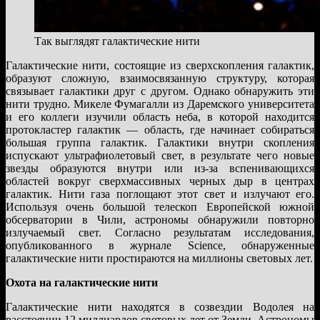
Так выглядят галактические нити
Галактические нити, состоящие из сверхскопления галактик,
образуют сложную, взаимосвязанную структуру, которая
связывает галактики друг с другом. Однако обнаружить эти
нити трудно. Микеле Фумагалли из Даремского университета
и его коллеги изучили область неба, в которой находится
протокластер галактик — область, где начинает собираться
большая группа галактик. Галактики внутри скопления
испускают ультрафиолетовый свет, в результате чего новые
звезды образуются внутри или из-за вспенивающихся
областей вокруг сверхмассивных черных дыр в центрах
галактик. Нити газа поглощают этот свет и излучают его.
Используя очень большой телескоп Европейской южной
обсерватории в Чили, астрономы обнаружили повторно
излучаемый свет. Согласно результатам исследования,
опубликованного в журнале Science, обнаруженные
галактические нити простираются на миллионы световых лет.
Охота на галактические нити
Галактические нити находятся в созвездии Водолея на
расстоянии 12 миллиардов световых лет от Земли. Астрономы