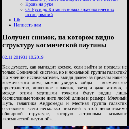
подменю
Кровь на руке
От Руси до Китая из новых археологических
исследований
Lib
Написать нам
Получен снимок, на котором видно
структуру космической паутины
02.11.2019
31.10.2019
Как думаете, как выглядит космос, если выйти за пределы не
только Солнечной системы, но и локальной группы галактик?
По мнению исследователей, выйдя далеко за пределы нашего
космического дома, можно увидеть войды — космическое
пространство, лишенное галактик, звезд и даже атомов, а
между этими мертвыми точками будут видны лишь
бесчисленные тонкие нити любой длины и размера. Млечный
Путь, галактика Андромеды и Местная группа галактик
составляют всего несколько пикселей в этой непостижимо
обширной структуре, которую астрономы называют
«космической паутиной»…