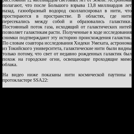
полагают, что после Большого взрыва 13,8 миллиардов лет
назад, газообразный водород сколлапсировал в нити, что
простираются в пространстве. В областях, где нити
пересекались между собой и образовались галактики.
Постоянный поток газа, исходящий от галактических нитей
позволяет галактикам расти. Полученные в ходе исследования
снимки подтверждают эту историю происхождения галактик.
По словам соавтора исследования Хидеки Умехата, астронома
из Токийского университета, галактические нити были видны
только потому, что свет от недавно рожденных галактик был
похож на городские огни, освещающие проходящие мимо
облака.
На видео ниже показаны нити космической паутины в
протокластере SSA22: