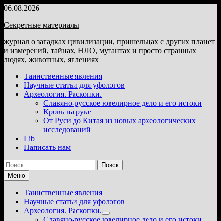
Перейти
06.08.2026
к
Секретные материалы
содержимому
журнал о загадках цивилизации, пришельцах с других планет
и измерений, тайнах, НЛО, мутантах и просто странных
людях, животных, явлениях
Таинственные явления
Научные статьи для уфологов
Археология. Раскопки.
Славяно-русское ювелирное дело и его истоки
Кровь на руке
От Руси до Китая из новых археологических
исследований
Lib
Написать нам
Найти:
Меню
Таинственные явления
Научные статьи для уфологов
Археология. Раскопки.
Показать
Славяно-русское ювелирное дело и его истоки