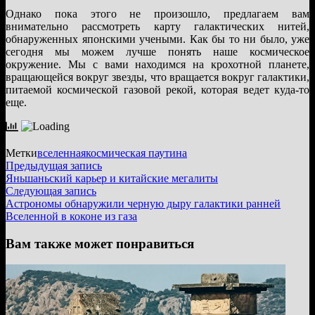
Однако пока этого не произошло, предлагаем вам
внимательно рассмотреть карту галактических нитей,
обнаруженных японскими учеными. Как бы то ни было, уже
сегодня мы можем лучше понять наше космическое
окружение. Мы с вами находимся на крохотной планете,
вращающейся вокруг звезды, что вращается вокруг галактики,
питаемой космической газовой рекой, которая ведет куда-то
еще.
Метки
вселенная
космическая паутина
Навигация
Предыдущая
Предыдущая запись
запись:
Яньшаньский карьер и китайские мегалиты
по
Следующая
Следующая запись
записям
запись:
Астрономы обнаружили черную дыру галактики ранней
Вселенной в коконе из газа
Вам также может понравиться