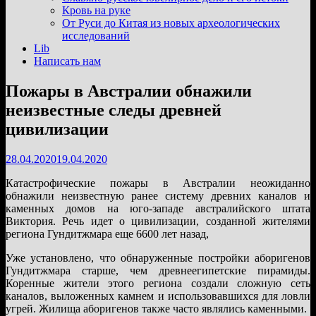
подменю
Кровь на руке
От Руси до Китая из новых археологических
исследований
Lib
Написать нам
Пожары в Австралии обнажили
неизвестные следы древней
цивилизации
28.04.2020
19.04.2020
Катастрофические пожары в Австралии неожиданно
обнажили неизвестную ранее систему древних каналов и
каменных домов на юго-западе австралийского штата
Виктория. Речь идет о цивилизации, созданной жителями
региона Гундитжмара еще 6600 лет назад,
Уже установлено, что обнаруженные постройки аборигенов
Гундитжмара старше, чем древнеегипетские пирамиды.
Коренные жители этого региона создали сложную сеть
каналов, выложенных камнем и использовавшихся для ловли
угрей. Жилища аборигенов также часто являлись каменными.