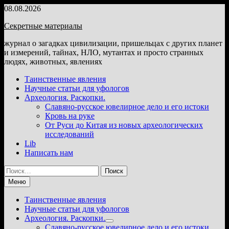
Перейти
08.08.2026
к
Секретные материалы
содержимому
журнал о загадках цивилизации, пришельцах с других планет
и измерений, тайнах, НЛО, мутантах и просто странных
людях, животных, явлениях
Таинственные явления
Научные статьи для уфологов
Археология. Раскопки.
Славяно-русское ювелирное дело и его истоки
Кровь на руке
От Руси до Китая из новых археологических
исследований
Lib
Написать нам
Найти:
Меню
Таинственные явления
Научные статьи для уфологов
Археология. Раскопки.
Показать
Славяно-русское ювелирное дело и его истоки