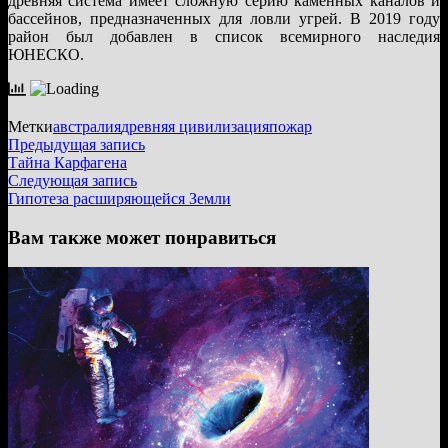
древняя система имеет сложную серию каменных каналов и
бассейнов, предназначенных для ловли угрей. В 2019 году
район был добавлен в список всемирного наследия
ЮНЕСКО.
Метки
австралия
древняя цивилизация
пожар
Навигация
Предыдущая
Предыдущая запись
запись:
Тайна Карфагена
по
Следующая
Следующая запись
записям
запись:
Гипотеза расширяющейся Земли
Вам также может понравиться