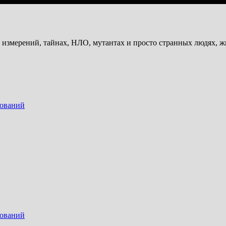
и измерений, тайнах, НЛО, мутантах и просто странных людях, 
дований
дований