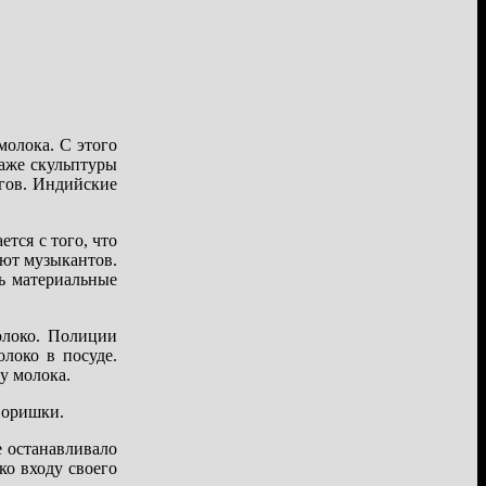
молока. С этого
даже скульптуры
огов. Индийские
тся с того, что
ают музыкантов.
ь материальные
олоко. Полиции
локо в посуде.
у молока.
воришки.
е останавливало
ко входу своего