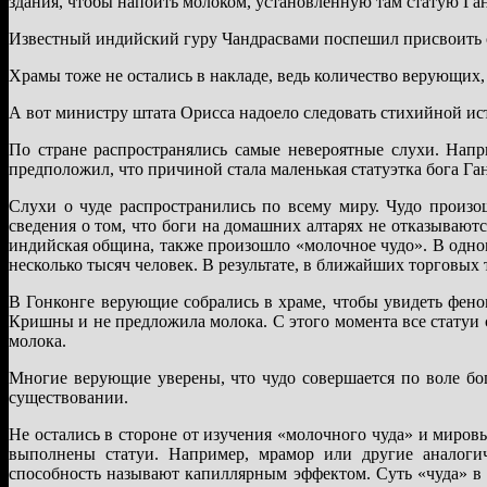
здания, чтобы напоить молоком, установленную там статую Га
Известный индийский гуру Чандрасвами поспешил присвоить с
Храмы тоже не остались в накладе, ведь количество верующих
А вот министру штата Орисса надоело следовать стихийной ист
По стране распространялись самые невероятные слухи. Напр
предположил, что причиной стала маленькая статуэтка бога Га
Слухи о чуде распространились по всему миру. Чудо прои
сведения о том, что боги на домашних алтарях не отказываютс
индийская община, также произошло «молочное чудо». В одно
несколько тысяч человек. В результате, в ближайших торговых 
В Гонконге верующие собрались в храме, чтобы увидеть фено
Кришны и не предложила молока. С этого момента все статуи 
молока.
Многие верующие уверены, что чудо совершается по воле бо
существовании.
Не остались в стороне от изучения «молочного чуда» и миров
выполнены статуи. Например, мрамор или другие аналогич
способность называют капиллярным эффектом. Суть «чуда» в 