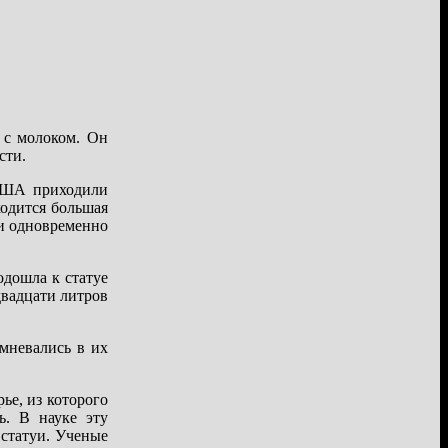
 с молоком. Он
сти.
 США приходили
ходится большая
ли одновременно
одошла к статуе
двадцати литров
мневались в их
ье, из которого
ь. В науке эту
 статуи. Ученые