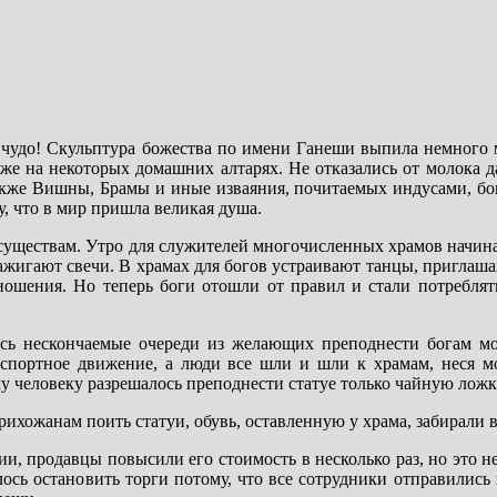
 чудо! Скульптура божества по имени Ганеши выпила немного 
же на некоторых домашних алтарях. Не отказались от молока 
также Вишны, Брамы и иные изваяния, почитаемых индусами, б
, что в мир пришла великая душа.
 существам. Утро для служителей многочисленных храмов начинае
зажигают свечи. В храмах для богов устраивают танцы, приглаш
ношения. Но теперь боги отошли от правил и стали потреблят
ись нескончаемые очереди из желающих преподнести богам м
спортное движение, а люди все шли и шли к храмам, неся мо
 человеку разрешалось преподнести статуе только чайную ложк
ихожанам поить статуи, обувь, оставленную у храма, забирали 
и, продавцы повысили его стоимость в несколько раз, но это н
сь остановить торги потому, что все сотрудники отправились 