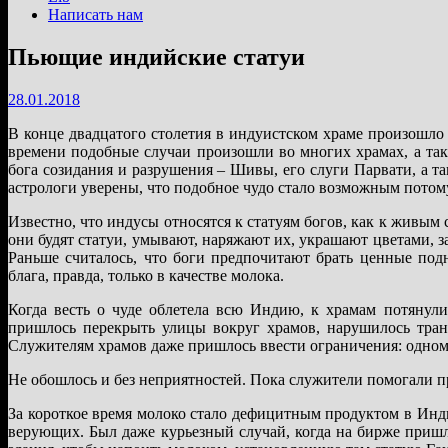
Написать нам
Пьющие индийские статуи
28.01.2018
В конце двадцатого столетия в индуистском храме произошло
времени подобные случаи произошли во многих храмах, а так
бога созидания и разрушения – Шивы, его слуги Парвати, а 
астрологи уверены, что подобное чудо стало возможным потому
Известно, что индусы относятся к статуям богов, как к живым
они будят статуи, умывают, наряжают их, украшают цветами, 
Раньше считалось, что боги предпочитают брать ценные под
блага, правда, только в качестве молока.
Когда весть о чуде облетела всю Индию, к храмам потянул
пришлось перекрыть улицы вокруг храмов, нарушилось тран
Служителям храмов даже пришлось ввести ограничения: одному
Не обошлось и без неприятностей. Пока служители помогали пр
За короткое время молоко стало дефицитным продуктом в Инди
верующих. Был даже курьезный случай, когда на бирже пришло