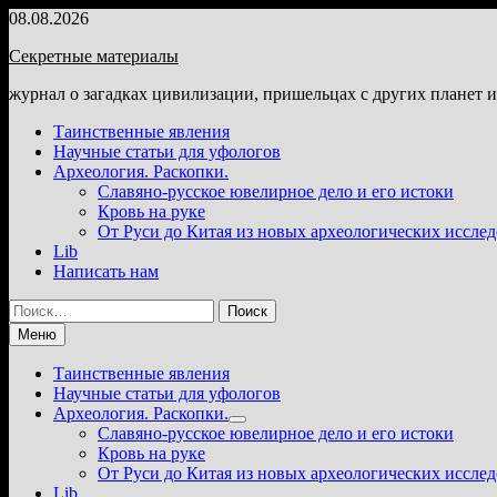
Перейти
08.08.2026
к
Секретные материалы
содержимому
журнал о загадках цивилизации, пришельцах с других планет 
Таинственные явления
Научные статьи для уфологов
Археология. Раскопки.
Славяно-русское ювелирное дело и его истоки
Кровь на руке
От Руси до Китая из новых археологических иссле
Lib
Написать нам
Найти:
Меню
Таинственные явления
Научные статьи для уфологов
Археология. Раскопки.
Показать
Славяно-русское ювелирное дело и его истоки
подменю
Кровь на руке
От Руси до Китая из новых археологических иссле
Lib