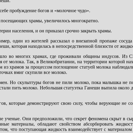
неши.
ебе пробуждение богов и «молочное чудо».
, посещающих храмы, увеличилось многократно.
ерии населения, и он приказал срочно закрыть храмы.
имер, один из жителей рассказал о внезапной пропаже сосуда
неши, которая находилась в непосредственной близости от жидко
зошло во многих храмах, где проживали общины индусов. Из
я от молока. Так, в Великобритании, на территории которой на
м из храмов за процессом поглощение статуей молока наблюда
точках вмиг скупили все молоко.
мен. Но скульптуры богов не пили молоко, пока малышка не п
стали пить молоко. Небольшая статуэтка Ганеши выпила около 
гов, которые демонстрируют свою силу, чтобы верующие не со
ые ученые. Они предположили, что секрет феномена скрыт в сыр
ные материалы, обладают свойством абсорбировать жидкост
том, что поступающая жидкость взаимодействует с материалом