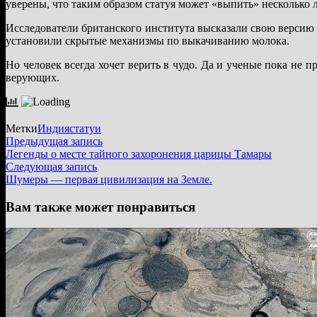
уверены, что таким образом статуя может «выпить» несколько 
Исследователи британского института высказали свою версию 
установили скрытые механизмы по выкачиванию молока.
Но человек всегда хочет верить в чудо. Да и ученые пока не 
верующих.
Метки
Индия
статуи
Навигация
Предыдущая
Предыдущая запись
запись:
Легенды о месте тайного захоронения царицы Тамары
по
Следующая
Следующая запись
записям
запись:
Шумеры — первая цивилизация на Земле.
Вам также может понравиться