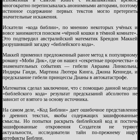
многократно переписывалась анонимными авторами, поэтому
истинное содержание первых текстов могло претерпеть
значительные искажения.
Искатели «кода библии», по мнению некоторых учёных и
вовсе занимаются поиском «чёрной кошки в тёмной комнате».
Это подтвердил австралийский математик Брендон Маккей
разрушивший загадку «библейского кода».
Маккей применил предложенный ранее метод к популярному
роману «Моби Дик», где он нашел «секретные пророчества» о
знаменательных событиях — гибели Авраама Линкольна,
Индиры Ганди, Мартина Лютера Кинга, Джона Кеннеди, и
предсказание гибели принцессы Дианы в автокатастрофе.
Математик сделал заключение, что с помощью данной модели
«библейского кода» результат предсказаний абсолютно не
зависит от взятого за основу источника.
На самом деле, «Код Библии» дает ошибочное представление
о древних текстах, якобы содержащих зашифрованные
смыслы. Но попытки раскрыть библейский код и постичь
зашифрованные откровения Создателя не теряют
актуальности, исследователи тайн по-прежнему ищут
артефакты Библии.