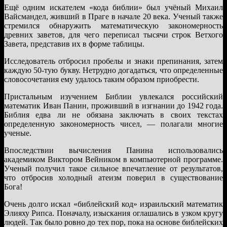
Ещё одним искателем «кода библии» был учёный Михаил
Вайсмандел, живший в Праге в начале 20 века. Ученый также
стремился обнаружить математическую закономерность
древних заветов, для чего переписал тысячи строк Ветхого
Завета, представив их в форме таблицы.
Исследователь отбросил пробелы и знаки препинания, затем
каждую 50-тую букву. Нетрудно догадаться, что определенные
словосочетания ему удалось таким образом приобрести.
Пристальным изучением Библии увлекался российский
математик Иван Панин, проживший в изгнании до 1942 года.
Библия едва ли не обязана заключать в своих текстах
определенную закономерность чисел, — полагали многие
ученые.
Впоследствии вычисления Панина использовались
академиком Виктором Вейником в компьютерной программе.
Ученый получил такое сильное впечатление от результатов,
что отбросив холодный атеизм поверил в существование
Бога!
Очень долго искал «библейский код» израильский математик
Элияху Рипса. Поначалу, изыскания оглашались в узком кругу
людей. Так было ровно до тех пор, пока на основе библейских