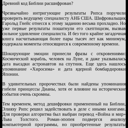
Древний код Библии расшифрован?
Чрезвычайно интригующие результаты Рипса поручили
проверить ведущему специалисту АНБ США. Шифровальщик
Гарольд Гнейс отнесся к этому заданию весьма прохладно. Но
уже первые результаты пошатнули его скептицизм, вызвав
сильное удивление специалиста. И без того крайне загадочная
книга насчитывающая более пары тысяч лет как минимум,
содержала моменты относящиеся к современному времени.
Шокирующие эмоции принесли фразы с откровениями:
Космический корабль, человек на Луне, и даже указывалась
дата высадки астронавтов на спутник. Еще здесь нашлось
упоминание «Хиросима» и дата ядерной бомбардировки
Японии.
В удивительных пророчествах были найдены упоминания
гибели принцессы Дианы, хотя ее влияние на исторические
события очень скромны.
Тем временем, метод дешифровки примененный на Библии,
Элияху Рипс решил задействовать в деле с иными книгами.
Для проверки алгоритма был выбран перевод «Война и мир»
Льва Толстого. Роман-эпопея подвергся анализу
компьютерной программы, но приобретенные результаты