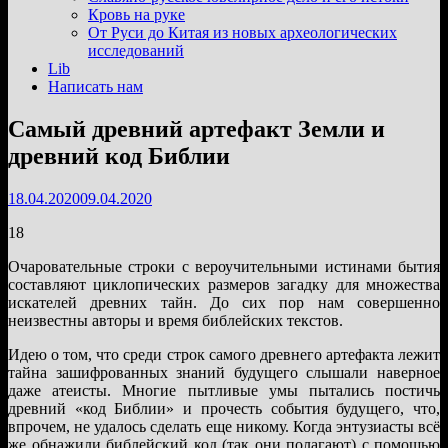
подменю
Кровь на руке
От Руси до Китая из новых археологических
исследований
Lib
Написать нам
Самый древний артефакт Земли и
древний код Библии
18.04.2020
09.04.2020
18
Очаровательные строки с вероучительными истинами бытия
составляют циклопических размеров загадку для множества
искателей древних тайн. До сих пор нам совершенно
неизвестны авторы и время библейских текстов.
Идею о том, что среди строк самого древнего артефакта лежит
тайна зашифрованных знаний будущего слышали наверное
даже атеисты. Многие пытливые умы пытались постичь
древний «код Библии» и прочесть события будущего, что,
впрочем, не удалось сделать еще никому. Когда энтузиасты всё
же обнажили библейский код (так они полагают) с помощью