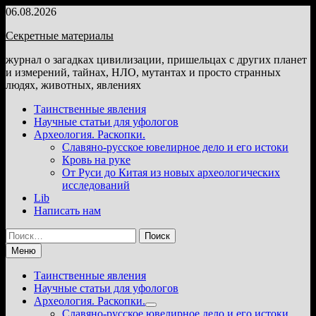
Перейти
06.08.2026
к
Секретные материалы
содержимому
журнал о загадках цивилизации, пришельцах с других планет
и измерений, тайнах, НЛО, мутантах и просто странных
людях, животных, явлениях
Таинственные явления
Научные статьи для уфологов
Археология. Раскопки.
Славяно-русское ювелирное дело и его истоки
Кровь на руке
От Руси до Китая из новых археологических
исследований
Lib
Написать нам
Найти:
Меню
Таинственные явления
Научные статьи для уфологов
Археология. Раскопки.
Показать
Славяно-русское ювелирное дело и его истоки