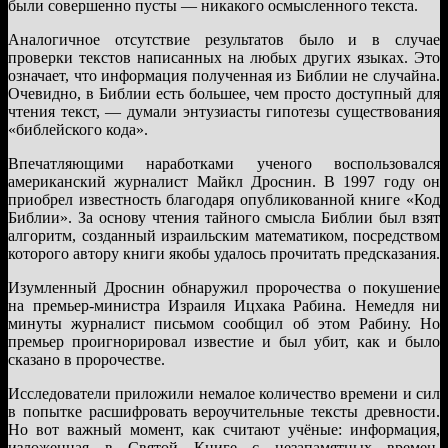
были совершенно пусты — никакого осмысленного текста.
Аналогичное отсутствие результатов было и в случае
проверки текстов написанных на любых других языках. Это
означает, что информация полученная из Библии не случайна.
Очевидно, в Библии есть большее, чем просто доступный для
чтения текст, — думали энтузиасты гипотезы существования
«библейского кода».
Впечатляющими наработками ученого воспользовался
американский журналист Майкл Дроснин. В 1997 году он
приобрел известность благодаря опубликованной книге «Код
Библии». За основу чтения тайного смысла Библии был взят
алгоритм, созданный израильским математиком, посредством
которого автору книги якобы удалось прочитать предсказания.
Изумленный Дроснин обнаружил пророчества о покушение
на премьер-министра Израиля Ицхака Рабина. Немедля ни
минуты журналист письмом сообщил об этом Рабину. Но
премьер проигнорировал известие и был убит, как и было
сказано в пророчестве.
Исследователи приложили немалое количество времени и сил
в попытке расшифровать вероучительные тексты древности.
Но вот важный момент, как считают учёные: информация,
изложенная в Святой Книге с незапамятных времен,