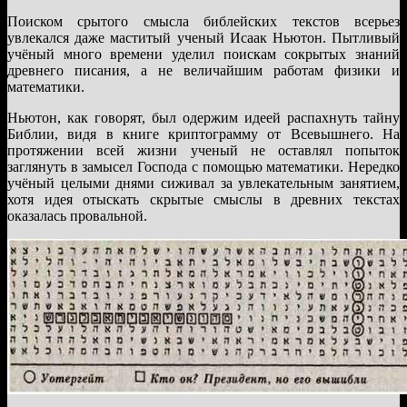
Поиском срытого смысла библейских текстов всерьез
увлекался даже маститый ученый Исаак Ньютон. Пытливый
учёный много времени уделил поискам сокрытых знаний
древнего писания, а не величайшим работам физики и
математики.
Ньютон, как говорят, был одержим идеей распахнуть тайну
Библии, видя в книге криптограмму от Всевышнего. На
протяжении всей жизни ученый не оставлял попыток
заглянуть в замысел Господа с помощью математики. Нередко
учёный целыми днями сиживал за увлекательным занятием,
хотя идея отыскать скрытые смыслы в древних текстах
оказалась провальной.