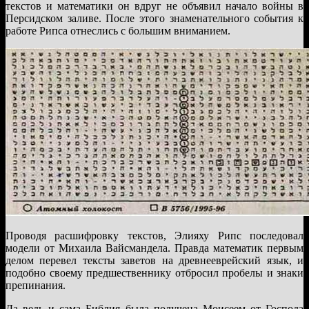
текстов и математики он вдруг не объявил начало войны в
Персидском заливе. После этого знаменательного события к
работе Рипса отнеслись с большим вниманием.
Проводя расшифровку текстов, Элияху Рипс последовал
модели от Михаила Вайсмандела. Правда математик первым
делом перевел тексты заветов на древнееврейский язык, и
подобно своему предшественнику отбросил пробелы и знаки
препинания.
Да ведь и сама Библия была получена Моисеем от Господа