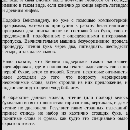
именно в таком виде, если конечно до конца верить легендам
и древним мифам.
Подобно Вейсманделу, но уже с помощью компьютерной
программы, математик приступил к работе. Была написана
программа для поиска цепочки состоящей из букв, слов и
предложений, подобранных с определенными интервалами
пропуска. Вычислительная машина безукоризненно провела
процедуру чтения букв через два, пятнадцать, шестьдесят
четыре, и так далее знаков.
Надо сказать, что Библия подверглась самой настоящей
«дешифровке», где в сплошном тексте выделялись слова по
первой букве, затем со второй. Кстати, некоторые оптимисты
идеи доходили до того, что попросту маркировали
необходимые слова, затем строили из них предложение, и
подгоняли под это дело «код библии».
В обработке данной модели, чтение (или подбор) велось
буквально во всех плоскостях: горизонталь, вертикаль, и даже
чтение по диагонали. Результат таких странных изысканий
принес отнюдь не набор из хаотично стоящих букв, а
понятные слова и фразы, как будто это специально было
скрыто в тексте.