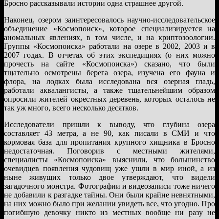
Бросно рассказывали истории одна страшнее другой.
Наконец, озером заинтересовалось научно-исследовательское
объединение «Космопоиск», которое специализируется на
аномальных явлениях, в том числе, и на криптозоологии.
Группы «Космопоиска» работали на озере в 2002, 2003 и в
2007 годах. В отчетах об этих экспедициях (о них можно
прочесть на сайте «Космопоиска») сказано, что были
тщательно осмотрены берега озера, изучена его фауна и
флора, на лодках была исследована вся озерная гладь,
работали аквалангисты, а также тщательнейшим образом
опросили жителей окрестных деревень, которых осталось не
так уж много, всего несколько десятков.
Исследователи пришли к выводу, что глубина озера
составляет 43 метра, а не 90, как писали в СМИ и что
кормовая база для пропитания крупного хищника в Бросно
недостаточная. Поговорив с местными жителями,
специалисты «Космопоиска» выяснили, что большинство
очевидцев появления чудовищ уже ушли в мир иной, а из
ныне живущих только двое утверждают, что видели
загадочного монстра. Фотографии и видеозаписи тоже ничего
не добавили к разгадке тайны. Они были крайне невнятными,
на них можно было при желании увидеть все, что угодно. Про
погибшую девочку никто из местных вообще ни разу не