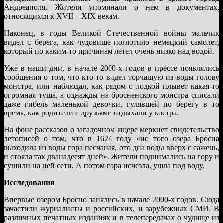
Андреаполя. Жители упоминали о нем в документах,
относящихся к XVII – XIX векам.
Наконец, в годы Великой Отечественной войны мальчик
видел с берега, как чудовище поглотило немецкий самолет,
который по каким-то причинам летел очень низко над водой.
Уже в наши дни, в начале 2000-х годов в прессе появлялись
сообщения о том, что кто-то видел торчащую из воды голову
монстра, или наблюдал, как рядом с лодкой плывет какая-то
огромная туша, а однажды на бросненского монстра списали
даже гибель маленькой девочки, гулявшей по берегу в то
время, как родители с друзьями отдыхали у костра.
На фоне рассказов о загадочном ящере меркнет свидетельство
летописей о том, что в 1624 году «ис того озера Бросна
выходила из воды гора песчаная, ото дна воды вверх с сажень,
и стояла так дванадесят дней». Жители поднимались на гору и
сушили на ней сети. А потом гора исчезла, ушла под воду.
Исследования
Впервые озером Бросно занялись в начале 2000-х годов. Сюда
зачастили журналисты и российских, и зарубежных СМИ. В
различных печатных изданиях и в телепередачах о чудище из