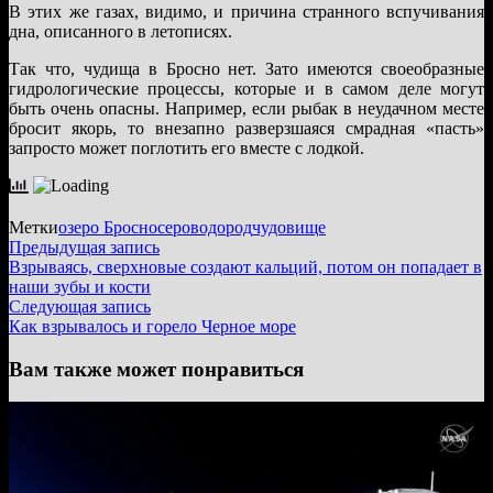
В этих же газах, видимо, и причина странного вспучивания
дна, описанного в летописях.
Так что, чудища в Бросно нет. Зато имеются своеобразные
гидрологические процессы, которые и в самом деле могут
быть очень опасны. Например, если рыбак в неудачном месте
бросит якорь, то внезапно разверзшаяся смрадная «пасть»
запросто может поглотить его вместе с лодкой.
Метки
озеро Бросно
сероводород
чудовище
Навигация
Предыдущая
Предыдущая запись
запись:
Взрываясь, сверхновые создают кальций, потом он попадает в
по
наши зубы и кости
записям
Следующая
Следующая запись
запись:
Как взрывалось и горело Черное море
Вам также может понравиться