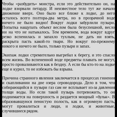
Чтобы «разбудить» монстра, если это действительно он, на
лодке взорвали петарду. И неизвестное тело тут же начало
движение вверх. Оно было все ближе к лодке, до него
осталось всего полтора-два метра, но в прозрачной воде
ничего не было видно! Вокруг лодки забурлили пузыри.
Попытка нащупать объект веслом была безуспешной, весло
ни на что не натыкалось. Тем временем, вода вокруг вдруг
резко вспенилась и запахло тухлым, не дать ни взять,
раскрыта пасть какой-то твари. Но вокруг по-прежнему
никого и ничего не было, только пузыри и запах.
Экипаж лодки стремительно выгребал к берегу, и это спасло
всем жизнь. Во вспененной воде предметы плавать не могут,
просто проваливаются как в бездну. А если бы кто-то на лодке
еще и курил, то не избежать бы взрыва.
Причина странного явления заключается в процессах гниения
и скапливании на дне озера сероводорода. Дело в том, что
собирающийся в пузыри газ сам не всплывает из-за давления
толщи воды. Но если такой пузырь потревожить, то он
поднимается на поверхность и раздается мощный «бульк». В
образовавшуюся пенистую полость, как в огромную пасть,
могут провалиться и люди, и лодки, и животные,
случившиеся рядом.