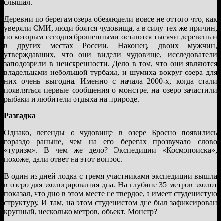
слышал.
Деревни по берегам озера обезлюдели вовсе не оттого что, как
уверяли СМИ, люди боятся чудовища, а в силу тех же причин,
по которым сегодня брошенными остаются тысячи деревень и
в других местах России. Наконец, двоих мужчин,
утверждавших, что они видели чудовище, исследователи
заподозрили в неискренности. Дело в том, что они являются
владельцами небольшой турбазы, и шумиха вокруг озера для
них очень выгодна. Именно с начала 2000-х, когда стали
появляться первые сообщения о монстре, на озеро зачастили
рыбаки и любители отдыха на природе.
Разгадка
Однако, легенды о чудовище в озере Бросно появились
гораздо раньше, чем на его берегах прозвучало слово
«туризм». В чем же дело? Экспедиции «Космопоиска»,
похоже, дали ответ на этот вопрос.
В один из дней лодка с тремя участниками экспедиции вышла
в озеро для эхолоцирования дна. На глубине 35 метров эхолот
показал, что дно в этом месте не твердое, а имеет студенистую
структуру. И там, на этом студенистом дне был зафиксирован
крупный, несколько метров, объект. Монстр?