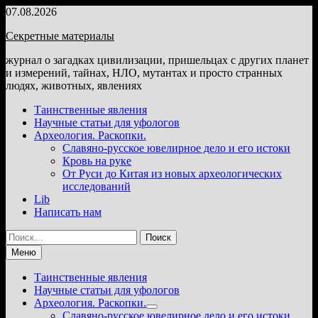
Перейти
07.08.2026
к
Секретные материалы
содержимому
журнал о загадках цивилизации, пришельцах с других планет
и измерений, тайнах, НЛО, мутантах и просто странных
людях, животных, явлениях
Таинственные явления
Научные статьи для уфологов
Археология. Раскопки.
Славяно-русское ювелирное дело и его истоки
Кровь на руке
От Руси до Китая из новых археологических
исследований
Lib
Написать нам
Найти:
Меню
Таинственные явления
Научные статьи для уфологов
Археология. Раскопки.
Показать
Славяно-русское ювелирное дело и его истоки