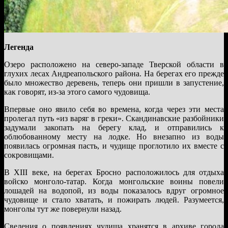
Легенда
Озеро расположено на северо-западе Тверской области в
глухих лесах Андреапольского района. На берегах его прежде
было множество деревень, теперь они пришли в запустение,
как говорят, из-за этого самого чудовища.
Впервые оно явило себя во времена, когда через эти места
пролегал путь «из варяг в греки». Скандинавские разбойники
задумали закопать на берегу клад, и отправились к
облюбованному месту на лодке. Но внезапно из воды
появилась огромная пасть, и чудище проглотило их вместе с
сокровищами.
В XIII веке, на берегах Бросно расположилось для отдыха
войско монголо-татар. Когда монгольские воины повели
лошадей на водопой, из воды показалось вдруг огромное
чудовище и стало хватать, и пожирать людей. Разумеется,
монголы тут же повернули назад.
Сведения о появлениях чудища хранятся в архиве города