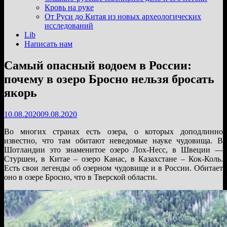
подменю
Кровь на руке
От Руси до Китая из новых археологических
исследований
Lib
Написать нам
Самый опасный водоем в России:
почему в озеро Бросно нельзя бросать
якорь
10.08.2020
09.08.2020
Во многих странах есть озера, о которых доподлинно
известно, что там обитают неведомые науке чудовища. В
Шотландии это знаменитое озеро Лох-Несс, в Швеции —
Стуршен, в Китае – озеро Канас, в Казахстане – Кок-Коль.
Есть свои легенды об озерном чудовище и в России. Обитает
оно в озере Бросно, что в Тверской области.