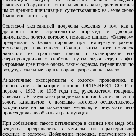
знаниями об оружии и летательных аппаратах, доставшимися
им от древних цивилизаций, существовавших на Земле около
1 миллиона лет назад.
Советской экспедицией получены сведения о том, как в
древности при строительстве пирамид и дворцов
применялось золото, которое с помощью щипцов «Ваджару»
превращали в белый порошок при температуре равной
температуре поверхности Солнца. Затем этот порошок
наносили на гранитные плиты и активировали его
сверхпроводниковые свойства путем звука струн арфы.
Огромные гранитные блоки, таким образом, передвигали по
воздуху, а скальные горные породы разрезали как масло.
Аналогичные эксперименты с золотом проводились в
специальной лаборатории органов ОГПУ-НКВД СССР в
период с 1933 по 1935 года под руководством товарища
Савельева. В результате проводимых опытов был извлечен из
золота катализатор, с помощью которого осуществлялось
воздействие на расплавленные металлы, в результате чего
происходила своеобразная трансмутация.
При добавлении такого катализатора в свинец или медь оба
вещества превращались в металлы, по характеристике
сходные с золотом. Добавление порошка, полученного из