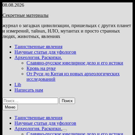
Перейти
08.08.2026
к
Секретные материалы
содержимому
журнал о загадках цивилизации, пришельцах с других планет
и измерений, тайнах, НЛО, мутантах и просто странных
людях, животных, явлениях
Таинственные явления
Научные статьи для уфологов
Археология. Раскопки.
Славяно-русское ювелирное дело и его истоки
Кровь на руке
От Руси до Китая из новых археологических
исследований
Lib
Написать нам
Найти:
Меню
Таинственные явления
Научные статьи для уфологов
Археология. Раскопки.
Показать
Славяно-русское ювелирное дело и его истоки