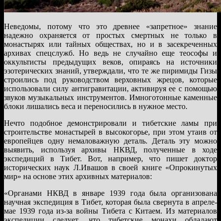
Неведомы, потому что это древнее «запретное» знание
надежно охраняется от простых смертных не только в
монастырях или тайных обществах, но и в засекреченных
архивах спецслужб. Но ведь не случайно еще теософы и
оккультисты предыдущих веков, опираясь на источники
эзотерических знаний, утверждали, что те же пиримиды Гизы
строились под руководством верховных жрецов, которые
использовали силу антигравитации, активируя ее с помощью
звуков музыкальных инструментов. Имноготонные каменные
блоки лишались веса и переносились в нужное место.
Нечто подобное демонстрировали и тибетские ламы при
строительстве монастырей в высокогорье, при этом утаив от
европейцев одну немаловажную деталь. Деталь эту можно
выявить, используя архивы НКВД, полученные в ходе
экспедиций в Тибет. Вот, например, что пишет доктор
исторических наук Л.Ивашов в своей книге «Опрокинутых
мир» на основе этих архивных материалов:
«Органами НКВД в январе 1939 года была организована
научная экспедиция в Тибет, которая была свернута в апреле-
мае 1939 года из-за войны Тибета с Китаем. Из материалов
экспедиции следует, что тибетские монахи обладают