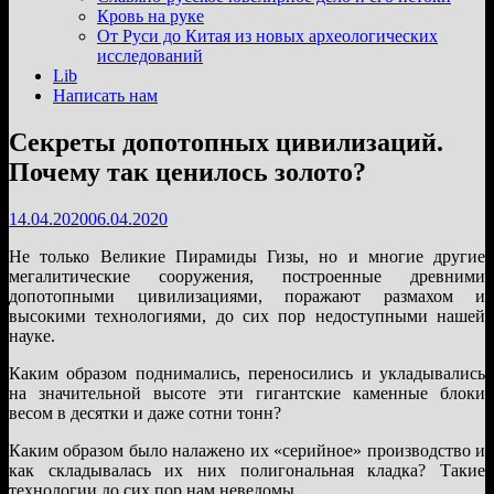
подменю
Кровь на руке
От Руси до Китая из новых археологических
исследований
Lib
Написать нам
Секреты допотопных цивилизаций.
Почему так ценилось золото?
14.04.2020
06.04.2020
Не только Великие Пирамиды Гизы, но и многие другие
мегалитические сооружения, построенные древними
допотопными цивилизациями, поражают размахом и
высокими технологиями, до сих пор недоступными нашей
науке.
Каким образом поднимались, переносились и укладывались
на значительной высоте эти гигантские каменные блоки
весом в десятки и даже сотни тонн?
Каким образом было налажено их «серийное» производство и
как складывалась их них полигональная кладка? Такие
технологии до сих пор нам неведомы.