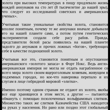
золота при высоких температурах в пищу продлевало жизнь
вождей аннунаков на сто лет (8 тысячелетие до нашей эры),
что следует из исследований советских и американских
ученых».
Учитывая такие уникальные свойства золота, становится
вполне понятным, почему те же аннунаки вначале добывали
его на нашей планете сами, а потом путем генетических
экспериментов создали себе расу рабов. Правда,
представители белой расы появились на нашей планете
задолго до анунаков и прочих ложных «богов», требующих
себе в качестве подношений золото.
Учитывая все это, становится понятным и опустошение
американского «золотого запаса» в Форт Нокс. Ведь англо-
американская империя не могла не отдать награбленное со
всего мира золото своим ящероголовым хозяевам, живущим в
подземных городах, но кое-что наверняка перепало и их
слугам в лице гибридной мировой «элитки».
Именно поэтому одним странам не отдают их золото, якобы
все еще хранящееся в этом месте, а другие — пытаются
обмануть с помощью позолоченных вольфрамовых слитков.
Множество таких же слитков Казначейства США находится
на руках у населения. Но рано или поздно этот глобальный