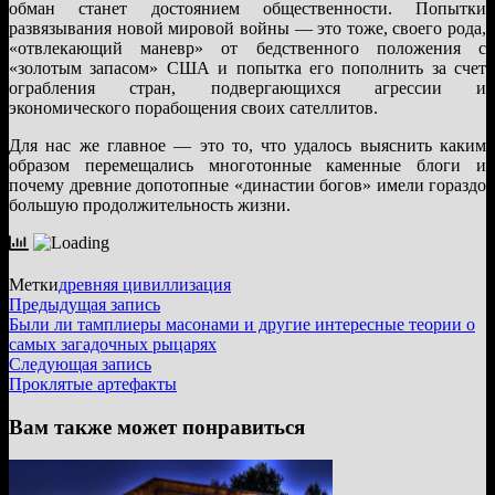
обман станет достоянием общественности. Попытки
развязывания новой мировой войны — это тоже, своего рода,
«отвлекающий маневр» от бедственного положения с
«золотым запасом» США и попытка его пополнить за счет
ограбления стран, подвергающихся агрессии и
экономического порабощения своих сателлитов.
Для нас же главное — это то, что удалось выяснить каким
образом перемещались многотонные каменные блоги и
почему древние допотопные «династии богов» имели гораздо
большую продолжительность жизни.
Метки
древняя цивиллизация
Навигация
Предыдущая
Предыдущая запись
запись:
Были ли тамплиеры масонами и другие интересные теории о
по
самых загадочных рыцарях
записям
Следующая
Следующая запись
запись:
Проклятые артефакты
Вам также может понравиться