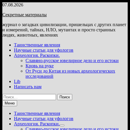
Перейти
07.08.2026
к
Секретные материалы
содержимому
журнал о загадках цивилизации, пришельцах с других планет
и измерений, тайнах, НЛО, мутантах и просто странных
людях, животных, явлениях
Таинственные явления
Научные статьи для уфологов
Археология. Раскопки.
Славяно-русское ювелирное дело и его истоки
Кровь на руке
От Руси до Китая из новых археологических
исследований
Lib
Написать нам
Найти:
Меню
Таинственные явления
Научные статьи для уфологов
Археология. Раскопки.
Показать
Славяно-русское ювелирное дело и его истоки