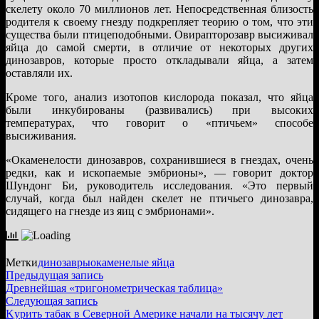
скелету около 70 миллионов лет. Непосредственная близость
родителя к своему гнезду подкрепляет теорию о том, что эти
существа были птицеподобными. Овирапторозавр высиживал
яйца до самой смерти, в отличие от некоторых других
динозавров, которые просто откладывали яйца, а затем
оставляли их.
Кроме того, анализ изотопов кислорода показал, что яйца
были инкубированы (развивались) при высоких
температурах, что говорит о «птичьем» способе
высиживания.
«Окаменелости динозавров, сохранившиеся в гнездах, очень
редки, как и ископаемые эмбрионы», — говорит доктор
Шундонг Би, руководитель исследования. «Это первый
случай, когда был найден скелет не птичьего динозавра,
сидящего на гнезде из яиц с эмбрионами».
Метки
динозавры
окаменелые яйца
Навигация
Предыдущая
Предыдущая запись
запись:
Древнейшая «тригонометрическая таблица»
по
Следующая
Следующая запись
записям
запись:
Kypить табак в Северной Америке начали на тысячу лет