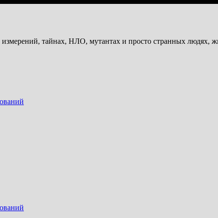
и измерений, тайнах, НЛО, мутантах и просто странных людях, 
дований
дований