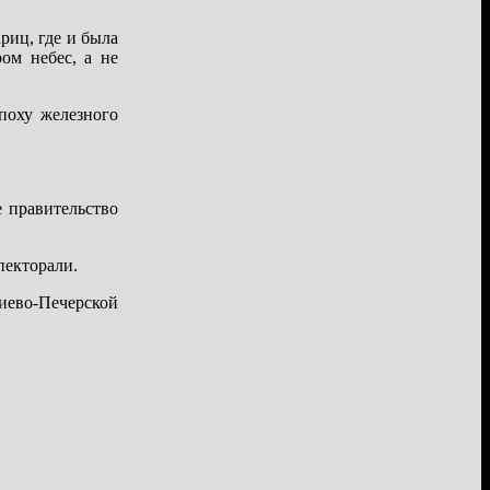
риц, где и была
ом небес, а не
поху железного
 правительство
пекторали.
Киево-Печерской