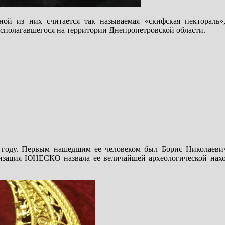
ой из них считается так называемая «скифская пектораль»
асполагавшегося на территории Днепропетровской области.
 году. Первым нашедшим ее человеком был Борис Николаеви
анизация ЮНЕСКО назвала ее величайшей археологической нах