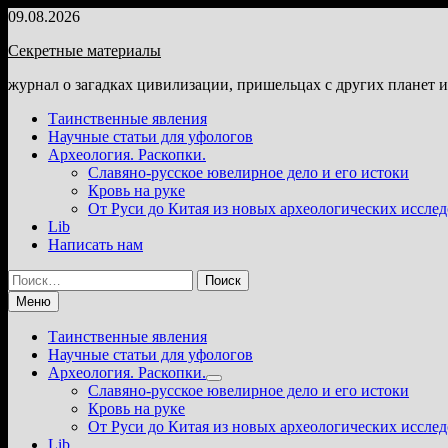
Перейти
09.08.2026
к
Секретные материалы
содержимому
журнал о загадках цивилизации, пришельцах с других планет 
Таинственные явления
Научные статьи для уфологов
Археология. Раскопки.
Славяно-русское ювелирное дело и его истоки
Кровь на руке
От Руси до Китая из новых археологических иссле
Lib
Написать нам
Найти:
Меню
Таинственные явления
Научные статьи для уфологов
Археология. Раскопки.
Показать
Славяно-русское ювелирное дело и его истоки
подменю
Кровь на руке
От Руси до Китая из новых археологических иссле
Lib