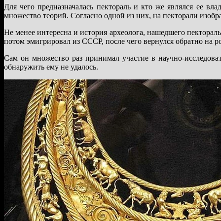
Для чего предназначалась пектораль и кто же являлся ее вла
множество теорий. Согласно одной из них, на пекторали изобр
Не менее интересна и история археолога, нашедшего пектораль 
потом эмигрировал из СССР, после чего вернулся обратно на р
Сам он множество раз принимал участие в научно-исследова
обнаружить ему не удалось.