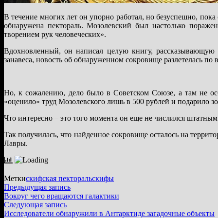
В течение многих лет он упорно работал, но безуспешно, пока
обнаружена пектораль. Мозолевский был настолько поражен 
творением рук человеческих».
Вдохновленный, он написал целую книгу, рассказывающую о
занавеса, новость об обнаруженном сокровище разлетелась по 
Но, к сожалению, дело было в Советском Союзе, а там не о
«оценило» труд Мозолевского лишь в 500 рублей и подарило зо
Что интересно – это того момента он еще не числился штатным
Так получилась, что найденное сокровище осталось на террит
Лавры.
Метки
скифская пектораль
скифы
Навигация
Предыдущая
Предыдущая запись
запись:
Вокруг чего вращаются галактики
по
Следующая
Следующая запись
записям
запись:
Исследователи обнаружили в Антарктиде загадочные объекты