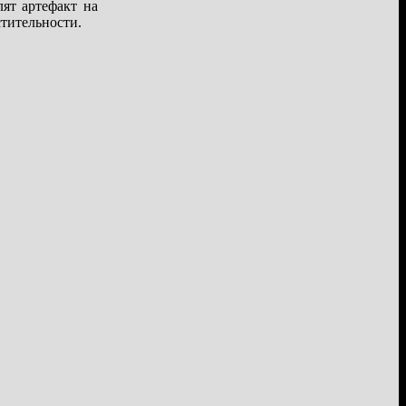
лят артефакт на
стительности.