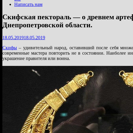
Написать нам
Скифская пектораль — о древнем артеф
Днепропетровской области.
18.05.2019
18.05.2019
Скифы
– удивительный народ, оставивший после себя множе
современные мастера повторить не в состоянии. Наиболее ин
украшение правителя или воина.