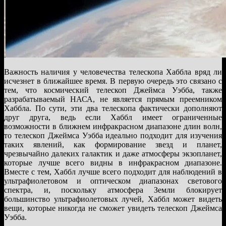
Важность наличия у человечества телескопа Хаббла вряд ли
исчезнет в ближайшее время. В первую очередь это связано с
тем, что космический телескоп Джеймса Уэбба, также
разрабатываемый НАСА, не является прямым преемником
Хаббла. По сути, эти два телескопа фактически дополняют
друг друга, ведь если Хаббл имеет ограниченные
возможности в ближнем инфракрасном диапазоне длин волн,
то телескоп Джеймса Уэбба идеально подходит для изучения
таких явлений, как формирование звезд и планет,
чрезвычайно далеких галактик и даже атмосферы экзопланет,
которые лучше всего видны в инфракрасном диапазоне.
Вместе с тем, Хаббл лучше всего подходит для наблюдений в
ультрафиолетовом и оптическом диапазонах светового
спектра, и, поскольку атмосфера Земли блокирует
большинство ультрафиолетовых лучей, Хаббл может видеть
вещи, которые никогда не сможет увидеть телескоп Джеймса
Уэбба.