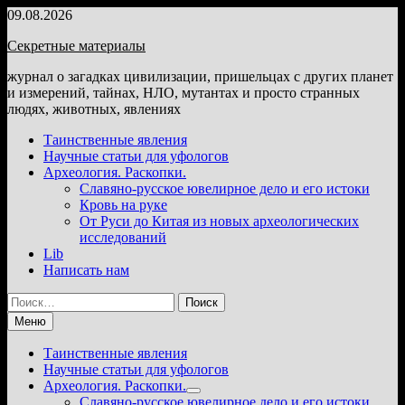
Перейти
09.08.2026
к
Секретные материалы
содержимому
журнал о загадках цивилизации, пришельцах с других планет
и измерений, тайнах, НЛО, мутантах и просто странных
людях, животных, явлениях
Таинственные явления
Научные статьи для уфологов
Археология. Раскопки.
Славяно-русское ювелирное дело и его истоки
Кровь на руке
От Руси до Китая из новых археологических
исследований
Lib
Написать нам
Найти:
Меню
Таинственные явления
Научные статьи для уфологов
Археология. Раскопки.
Показать
Славяно-русское ювелирное дело и его истоки