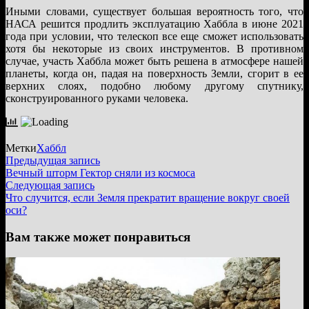
Иными словами, существует большая вероятность того, что
НАСА решится продлить эксплуатацию Хаббла в июне 2021
года при условии, что телескоп все еще сможет использовать
хотя бы некоторые из своих инструментов. В противном
случае, участь Хаббла может быть решена в атмосфере нашей
планеты, когда он, падая на поверхность Земли, сгорит в ее
верхних слоях, подобно любому другому спутнику,
сконструированного руками человека.
Метки
Хаббл
Навигация
Предыдущая
Предыдущая запись
запись:
Вечный шторм Гектор сняли из космоса
по
Следующая
Следующая запись
записям
запись:
Что случится, если Земля прекратит вращение вокруг своей
оси?
Вам также может понравиться