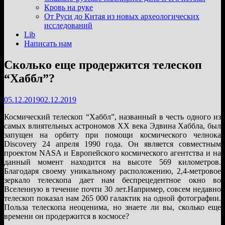
подменю
Кровь на руке
От Руси до Китая из новых археологических
исследований
Lib
Написать нам
Сколько еще продержится телескоп
“Хаббл”?
05.12.2019
02.12.2019
Космический телескоп “Хаббл”, названный в честь одного из
самых влиятельных астрономов XX века Эдвина Хаббла, был
запущен на орбиту при помощи космического челнока
Discovery 24 апреля 1990 года. Он является совместным
проектом NASA и Европейского космического агентства и на
данный момент находится на высоте 569 километров.
Благодаря своему уникальному расположению, 2,4-метровое
зеркало телескопа дает нам беспрецедентное окно во
Вселенную в течение почти 30 лет.Например, совсем недавно
телескоп показал нам 265 000 галактик на одной фотографии.
Польза телескопа неоценима, но знаете ли вы, сколько еще
времени он продержится в космосе?