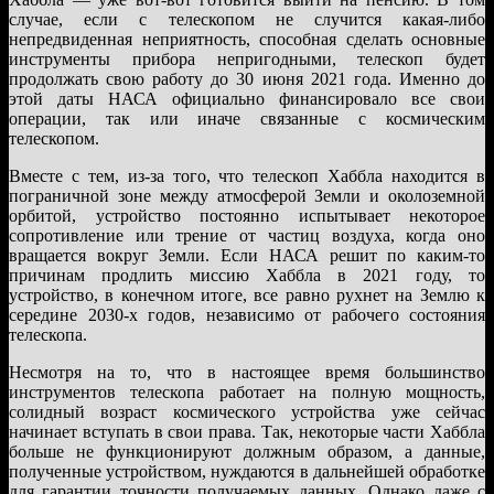
случае, если с телескопом не случится какая-либо
непредвиденная неприятность, способная сделать основные
инструменты прибора непригодными, телескоп будет
продолжать свою работу до 30 июня 2021 года. Именно до
этой даты НАСА официально финансировало все свои
операции, так или иначе связанные с космическим
телескопом.
Вместе с тем, из-за того, что телескоп Хаббла находится в
пограничной зоне между атмосферой Земли и околоземной
орбитой, устройство постоянно испытывает некоторое
сопротивление или трение от частиц воздуха, когда оно
вращается вокруг Земли. Если НАСА решит по каким-то
причинам продлить миссию Хаббла в 2021 году, то
устройство, в конечном итоге, все равно рухнет на Землю к
середине 2030-х годов, независимо от рабочего состояния
телескопа.
Несмотря на то, что в настоящее время большинство
инструментов телескопа работает на полную мощность,
солидный возраст космического устройства уже сейчас
начинает вступать в свои права. Так, некоторые части Хаббла
больше не функционируют должным образом, а данные,
полученные устройством, нуждаются в дальнейшей обработке
для гарантии точности получаемых данных. Однако даже с