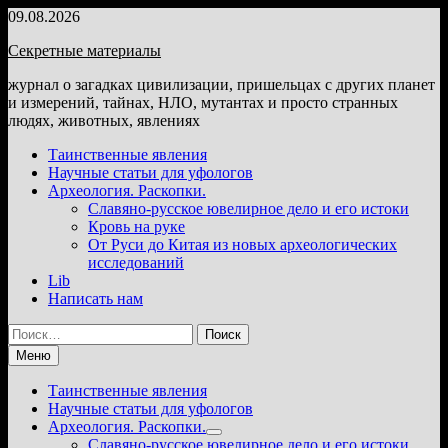
Перейти
09.08.2026
к
Секретные материалы
содержимому
журнал о загадках цивилизации, пришельцах с других планет
и измерений, тайнах, НЛО, мутантах и просто странных
людях, животных, явлениях
Таинственные явления
Научные статьи для уфологов
Археология. Раскопки.
Славяно-русское ювелирное дело и его истоки
Кровь на руке
От Руси до Китая из новых археологических
исследований
Lib
Написать нам
Найти:
Меню
Таинственные явления
Научные статьи для уфологов
Археология. Раскопки.
Показать
Славяно-русское ювелирное дело и его истоки