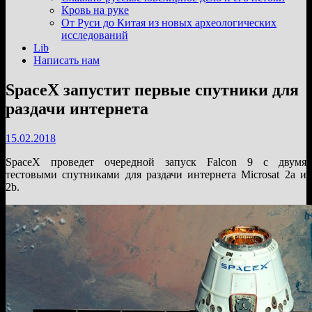
подменю
Кровь на руке
От Руси до Китая из новых археологических
исследований
Lib
Написать нам
SpaceX запустит первые спутники для
раздачи интернета
15.02.2018
SpaceX проведет очередной запуск Falcon 9 с двумя
тестовыми спутниками для раздачи интернета Microsat 2a и
2b.