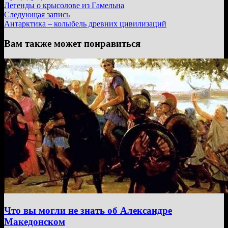
запись:
Легенды о крысолове из Гамельна
по
Следующая
Следующая запись
записям
запись:
Антарктика – колыбель древних цивилизаций
Вам также может понравиться
Что вы могли не знать об Александре
Македонском