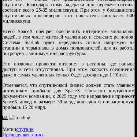
спутники. Благодаря этому задержка при передаче сигнала
составит всего 25-35 миллисекунд. При этом у большинства
спутниковых провайдеров этот показатель составляет 600
миллисекунд.
Всего SpaceX обещает обеспечить интернетом миллиарды
людей, в том числе жителей удаленных и сельских регионов.
Система Starlink будет передавать сигнал напрямую на
станции и терминалы в домах пользователей, для их работы
потребуется минимум инфраструктуры.
Это позволит провести интернет в регионы, где раньше
доступ к сети отсутствовал. При этом скорость соединения
даже в самых удаленных точках будет доходить до 1 Гбит/с.
Отмечается, что спутниковый бизнес должен стать главным
источником прибыли для SpaceX. Согласно внутренним
документам компании, к 2025 году это направление принесет
SpaceX доход в размере 30 млрд долларов и операционную
прибыль 15-20 млрд.
Метки
спутник
Навигация
Предыдущая
Предыдущая запись