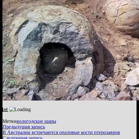
Метки
вологодские шары
Навигация
Предыдущая
Предыдущая запись
запись:
В Австралии встречаются опаловые кости птерозавров
по
Следующая
Следующая запись