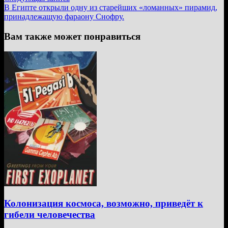
записям
запись:
В Египте открыли одну из старейших «ломанных» пирамид,
принадлежащую фараону Снофру.
Вам также может понравиться
Колонизация космоса, возможно, приведёт к
гибели человечества