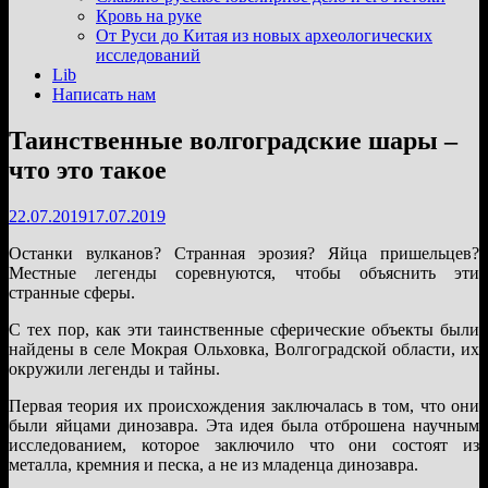
подменю
Кровь на руке
От Руси до Китая из новых археологических
исследований
Lib
Написать нам
Таинственные волгоградские шары –
что это такое
22.07.2019
17.07.2019
Останки вулканов? Странная эрозия? Яйца пришельцев?
Местные легенды соревнуются, чтобы объяснить эти
странные сферы.
С тех пор, как эти таинственные сферические объекты были
найдены в селе Мокрая Ольховка, Волгоградской области, их
окружили легенды и тайны.
Первая теория их происхождения заключалась в том, что они
были яйцами динозавра. Эта идея была отброшена научным
исследованием, которое заключило что они состоят из
металла, кремния и песка, а не из младенца динозавра.