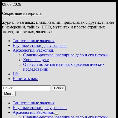
Перейти
08.08.2026
к
Секретные материалы
содержимому
журнал о загадках цивилизации, пришельцах с других планет
и измерений, тайнах, НЛО, мутантах и просто странных
людях, животных, явлениях
Таинственные явления
Научные статьи для уфологов
Археология. Раскопки.
Славяно-русское ювелирное дело и его истоки
Кровь на руке
От Руси до Китая из новых археологических
исследований
Lib
Написать нам
Найти:
Меню
Таинственные явления
Научные статьи для уфологов
Археология. Раскопки.
Показать
Славяно-русское ювелирное дело и его истоки