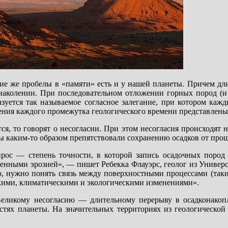
ие же пробелы в «памяти» есть и у нашей планеты. Причем дли
онаколении. При последовательном отложении горных пород (и
азуется так называемое согласное залегание, при котором каж
ния каждого промежутка геологического времени представлены 
я, то говорят о несогласии. При этом несогласия происходят 
ы каким-то образом препятствовали сохранению осадков от про
рос — степень точности, в которой запись осадочных пород 
ленными эрозией», — пишет Ребекка Флауэрс, геолог из Универ
, нужно понять связь между поверхностными процессами (таки
ими, климатическими и экологическими изменениями».
Великому несогласию — длительному перерыву в осадконакоп
стях планеты. На значительных территориях из геологической