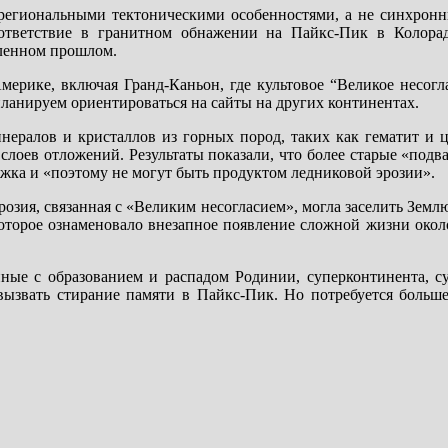
 «региональными тектоническими особенностями, а не синхрон
ответствие в гранитном обнажении на Пайкс-Пик в Колорад
аленном прошлом.
ерике, включая Гранд-Каньон, где культовое “Великое несогла
планируем ориентироваться на сайты на других континентах.
нералов и кристаллов из горных пород, таких как гематит и 
слоев отложений. Результаты показали, что более старые «под
жка и «поэтому не могут быть продуктом ледниковой эрозии».
эрозия, связанная с «Великим несогласием», могла заселить Зем
которое ознаменовало внезапное появление сложной жизни окол
анные с образованием и распадом Родинии, суперконтинента, с
вызвать стирание памяти в Пайкс-Пик. Но потребуется больше