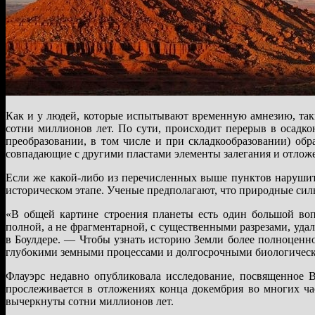
Как и у людей, которые испытывают временную амнезию, так
сотни миллионов лет. По сути, происходит перерыв в осадк
преобразовании, в том числе и при складкообразовании) обр
совпадающие с другими пластами элементы залегания и отложе
Если же какой-либо из перечисленных выше пунктов нарушитс
историческом этапе. Ученые предполагают, что природные сил
«В общей картине строения планеты есть один большой воп
полной, а не фрагментарной, с существенными разрезами, уда
в Боулдере. — Чтобы узнать историю Земли более полноценно
глубокими земными процессами и долгосрочными биологическ
Флауэрс недавно опубликовала исследование, посвященное 
прослеживается в отложениях конца докембрия во многих ча
вычеркнуты сотни миллионов лет.