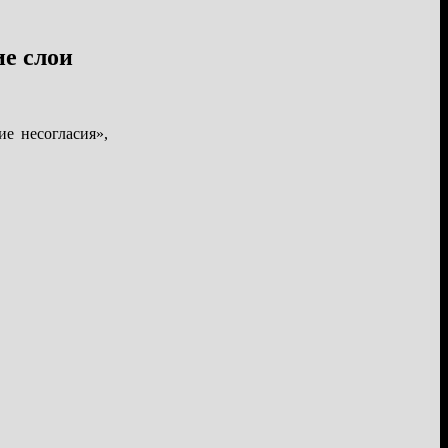
ие слои
ие несогласия»,