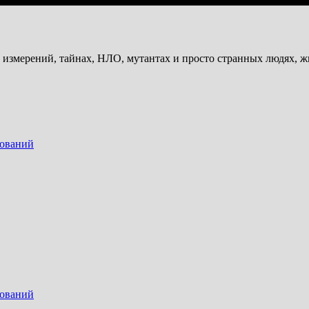
и измерений, тайнах, НЛО, мутантах и просто странных людях, 
дований
дований