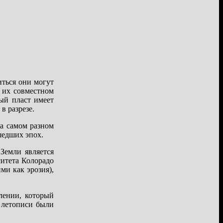
ться они могут
 их совместном
дый пласт имеет
в разрезе.
на самом разном
шедших эпох.
Земли является
ситета Колорадо
ми как эрозия),
лении, который
 летописи были