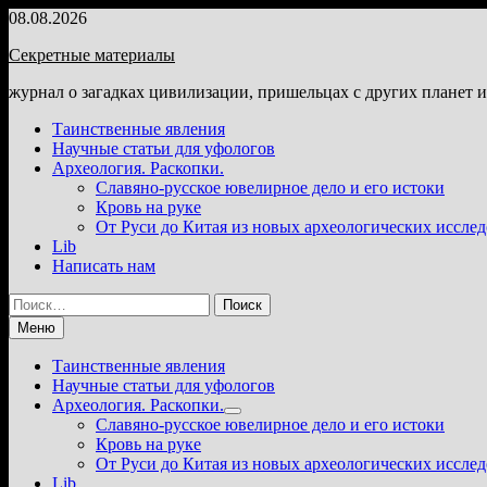
Перейти
08.08.2026
к
Секретные материалы
содержимому
журнал о загадках цивилизации, пришельцах с других планет 
Таинственные явления
Научные статьи для уфологов
Археология. Раскопки.
Славяно-русское ювелирное дело и его истоки
Кровь на руке
От Руси до Китая из новых археологических иссле
Lib
Написать нам
Найти:
Меню
Таинственные явления
Научные статьи для уфологов
Археология. Раскопки.
Показать
Славяно-русское ювелирное дело и его истоки
подменю
Кровь на руке
От Руси до Китая из новых археологических иссле
Lib