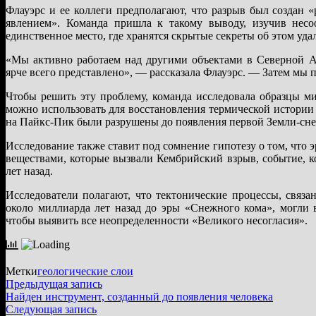
Флауэрс и ее коллеги предполагают, что разрыв был создан
явлением». Команда пришла к такому выводу, изучив несо
единственное место, где хранятся скрытые секреты об этом уд
«Мы активно работаем над другими объектами в Северной Ам
ярче всего представлено», — рассказала Флауэрс. — Затем мы 
Чтобы решить эту проблему, команда исследовала образцы ми
можно использовать для восстановления термической истории 
на Пайкс-Пик были разрушены до появления первой Земли-сне
Исследование также ставит под сомнение гипотезу о том, что 
веществами, которые вызвали Кембрийский взрыв, событие, 
лет назад.
Исследователи полагают, что тектонические процессы, связ
около миллиарда лет назад до эры «Снежного кома», могли 
чтобы выявить все неопределенности «Великого несогласия».
Метки
геологические слои
Навигация
Предыдущая
Предыдущая запись
запись:
Найден инструмент, созданный до появления человека
по
Следующая
Следующая запись