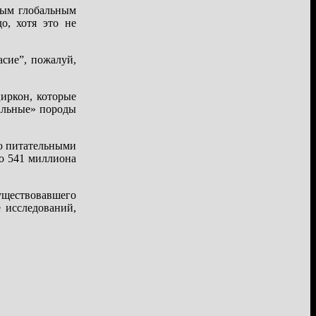
ным глобальным
о, хотя это не
сие”, пожалуй,
циркон, которые
вальные» породы
лю питательными
о 541 миллиона
уществовавшего
 исследований,