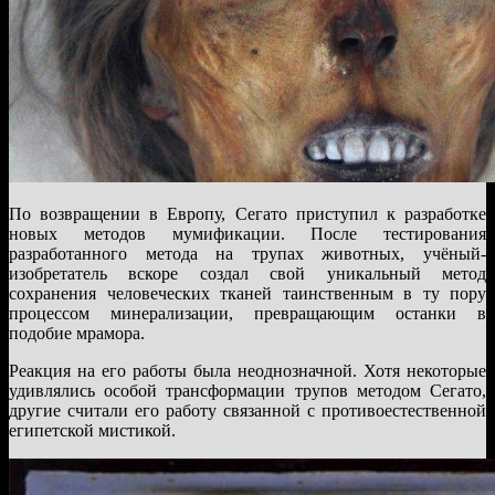
По возвращении в Европу, Сегато приступил к разработке
новых методов мумификации. После тестирования
разработанного метода на трупах животных, учёный-
изобретатель вскоре создал свой уникальный метод
сохранения человеческих тканей таинственным в ту пору
процессом минерализации, превращающим останки в
подобие мрамора.
Реакция на его работы была неоднозначной. Хотя некоторые
удивлялись особой трансформации трупов методом Сегато,
другие считали его работу связанной с противоестественной
египетской мистикой.