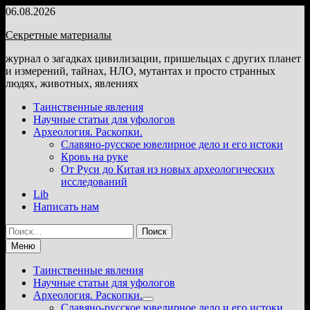
Перейти
06.08.2026
к
Секретные материалы
содержимому
журнал о загадках цивилизации, пришельцах с других планет
и измерений, тайнах, НЛО, мутантах и просто странных
людях, животных, явлениях
Таинственные явления
Научные статьи для уфологов
Археология. Раскопки.
Славяно-русское ювелирное дело и его истоки
Кровь на руке
От Руси до Китая из новых археологических
исследований
Lib
Написать нам
Найти:
Меню
Таинственные явления
Научные статьи для уфологов
Археология. Раскопки.
Показать
Славяно-русское ювелирное дело и его истоки