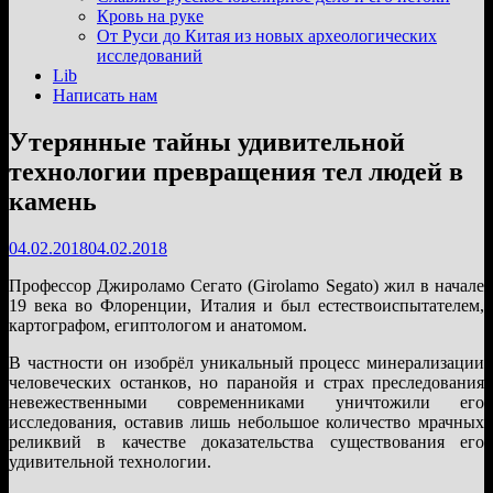
подменю
Кровь на руке
От Руси до Китая из новых археологических
исследований
Lib
Написать нам
Утерянные тайны удивительной
технологии превращения тел людей в
камень
04.02.2018
04.02.2018
Профессор Джироламо Сегато (Girolamo Segato) жил в начале
19 века во Флоренции, Италия и был естествоиспытателем,
картографом, египтологом и анатомом.
В частности он изобрёл уникальный процесс минерализации
человеческих останков, но паранойя и страх преследования
невежественными современниками уничтожили его
исследования, оставив лишь небольшое количество мрачных
реликвий в качестве доказательства существования его
удивительной технологии.