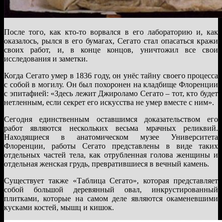
После того, как кто-то ворвался в его лабораторию и, как
оказалось, рылся в его бумагах, Сегато стал опасаться кражи
своих работ, и, в конце концов, уничтожил все свои
исследования и заметки.
Когда Сегато умер в 1836 году, он унёс тайну своего процесса
с собой в могилу. Он был похоронен на кладбище Флоренции
с эпитафией: «Здесь лежит Джироламо Сегато – тот, кто будет
нетленным, если секрет его искусства не умер вместе с ним».
Сегодня единственным оставшимся доказательством его
работ являются нескольких весьма мрачных реликвий.
Находящиеся в анатомическом музее Университета
Флоренции, работы Сегато представлены в виде таких
отдельных частей тела, как отрубленная голова женщины и
отдельная женская грудь, превратившиеся в вечный камень.
Существует также «Таблица Сегато», которая представляет
собой большой деревянный овал, инкрустированный
плитками, которые на самом деле являются окаменевшими
кусками костей, мышц и кишок.