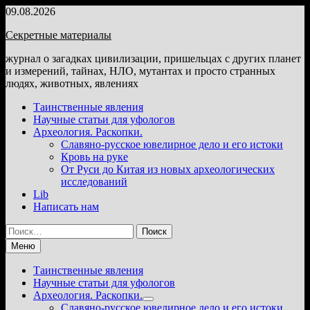
Перейти
09.08.2026
к
Секретные материалы
содержимому
журнал о загадках цивилизации, пришельцах с других планет
и измерений, тайнах, НЛО, мутантах и просто странных
людях, животных, явлениях
Таинственные явления
Научные статьи для уфологов
Археология. Раскопки.
Славяно-русское ювелирное дело и его истоки
Кровь на руке
От Руси до Китая из новых археологических
исследований
Lib
Написать нам
Найти:
Меню
Таинственные явления
Научные статьи для уфологов
Археология. Раскопки.
Показать
Славяно-русское ювелирное дело и его истоки