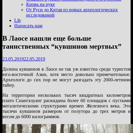
подменю
Кровь на руке
От Руси до Китая из новых археологических
исследований
Lib
Написать нам
В Лаосе нашли еще больше
таинственных “кувшинов мертвых”
23.05.2019
22.05.2019
Долина кувшинов в Лаосе не так уж известна среди туристов
юго-восточной Азии, хотя место довольно примечательное.
Археологи до сих пор не могут разгадать эту 2000-летнюю
тайну.
На территории нескольких тысяч квадратных километров
плато Сиангкхуанг раскиданы более 60 площадок с пустыми
мегалитическими структурами времен Железного века. Это
тысячи кувшинов размером от полутора до трех метров и
весом до 6000 килограммов.