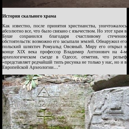
История скального храма
Как известно, после принятия христианства, уничтожалось
абсолютно все, что было связано с язычеством. Но этот храм в
Буше сохранился благодаря счастливому стечению
обстоятельств: возможно его засыпали землей. Обнаружил его
польский шляхтич Ромуальд Овсяный. Миру его открыл в
конце XIX века профессор Владимир Антонович на 4-м
археологическом съезде в Одессе, отметив, что рельеф
«представляет редчайшій типъ рисунка не только у нас, но и в
Европейской Археологии…”