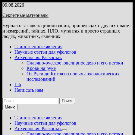
Перейти
09.08.2026
к
Секретные материалы
содержимому
журнал о загадках цивилизации, пришельцах с других планет
и измерений, тайнах, НЛО, мутантах и просто странных
людях, животных, явлениях
Таинственные явления
Научные статьи для уфологов
Археология. Раскопки.
Славяно-русское ювелирное дело и его истоки
Кровь на руке
От Руси до Китая из новых археологических
исследований
Lib
Написать нам
Найти:
Меню
Таинственные явления
Научные статьи для уфологов
Археология. Раскопки.
Показать
Славяно-русское ювелирное дело и его истоки