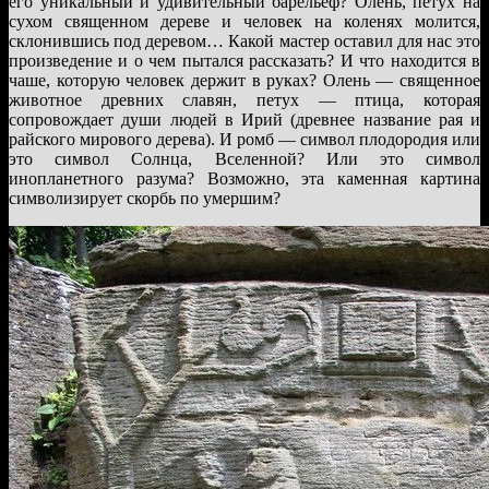
его уникальный и удивительный барельеф? Олень, петух на
сухом священном дереве и человек на коленях молится,
склонившись под деревом… Какой мастер оставил для нас это
произведение и о чем пытался рассказать? И что находится в
чаше, которую человек держит в руках? Олень — священное
животное древних славян, петух — птица, которая
сопровождает души людей в Ирий (древнее название рая и
райского мирового дерева). И ромб — символ плодородия или
это символ Солнца, Вселенной? Или это символ
инопланетного разума? Возможно, эта каменная картина
символизирует скорбь по умершим?