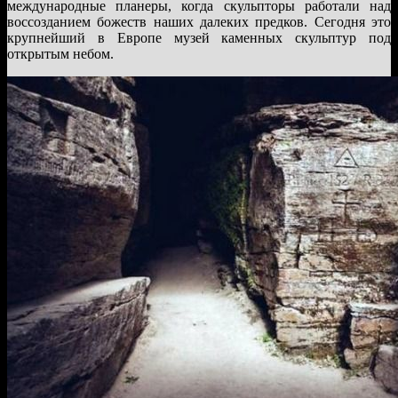
международные планеры, когда скульпторы работали над
воссозданием божеств наших далеких предков. Сегодня это
крупнейший в Европе музей каменных скульптур под
открытым небом.