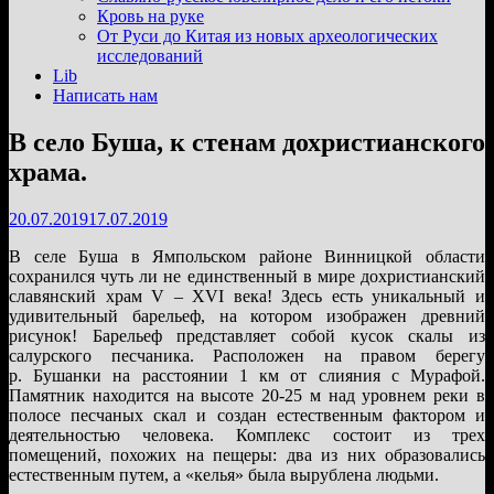
подменю
Кровь на руке
От Руси до Китая из новых археологических
исследований
Lib
Написать нам
В село Буша, к стенам дохристианского
храма.
20.07.2019
17.07.2019
В селе Буша в Ямпольском районе Винницкой области
сохранился чуть ли не единственный в мире дохристианский
славянский храм V – ХVІ века! Здесь есть уникальный и
удивительный барельеф, на котором изображен древний
рисунок! Барельеф представляет собой кусок скалы из
салурского песчаника. Расположен на правом берегу
р. Бушанки на расстоянии 1 км от слияния с Мурафой.
Памятник находится на высоте 20-25 м над уровнем реки в
полосе песчаных скал и создан естественным фактором и
деятельностью человека. Комплекс состоит из трех
помещений, похожих на пещеры: два из них образовались
естественным путем, а «келья» была вырублена людьми.