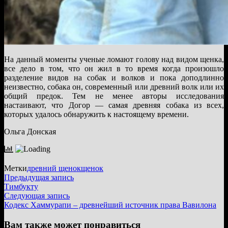
На данный моменты ученые ломают голову над видом щенка,
все дело в том, что он жил в то время когда произошло
разделение видов на собак и волков и пока доподлинно
неизвестно, собака он, современный или древний волк или их
общий предок. Тем не менее авторы исследования
настаивают, что Догор — самая древняя собака из всех,
которых удалось обнаружить к настоящему времени.
Ольга Донская
Метки
древний щенок
щенок
Навигация
Предыдущая
Предыдущая запись
запись:
Тимбукту
по
Следующая
Следующая запись
записям
запись:
Кодекс Хаммурапи – древнейший источник права Вавилона
Вам также может понравиться