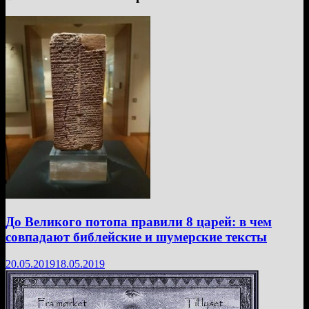
До Великого потопа правили 8 царей: в чем
совпадают библейские и шумерские тексты
20.05.2019
18.05.2019