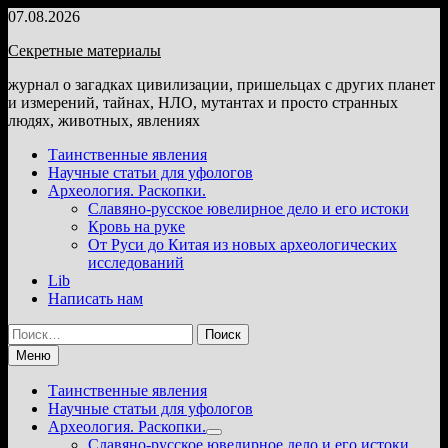
Перейти
07.08.2026
к
Секретные материалы
содержимому
журнал о загадках цивилизации, пришельцах с других планет
и измерений, тайнах, НЛО, мутантах и просто странных
людях, животных, явлениях
Таинственные явления
Научные статьи для уфологов
Археология. Раскопки.
Славяно-русское ювелирное дело и его истоки
Кровь на руке
От Руси до Китая из новых археологических
исследований
Lib
Написать нам
Найти:
Меню
Таинственные явления
Научные статьи для уфологов
Археология. Раскопки.
Показать
Славяно-русское ювелирное дело и его истоки