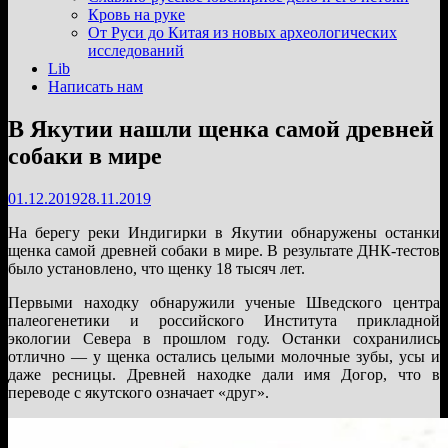
подменю
Кровь на руке
От Руси до Китая из новых археологических
исследований
Lib
Написать нам
В Якутии нашли щенка самой древней
собаки в мире
01.12.2019
28.11.2019
На берегу реки Индигирки в Якутии обнаружены останки
щенка самой древней собаки в мире. В результате ДНК-тестов
было установлено, что щенку 18 тысяч лет.
Первыми находку обнаружили ученые Шведского центра
палеогенетики и российского Института прикладной
экологии Севера в прошлом году. Останки сохранились
отлично — у щенка остались целыми молочные зубы, усы и
даже ресницы. Древней находке дали имя Догор, что в
переводе с якутского означает «друг».