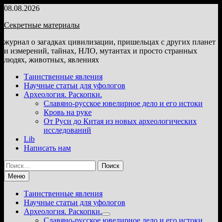
Перейти
08.08.2026
к
Секретные материалы
содержимому
журнал о загадках цивилизации, пришельцах с других планет
и измерений, тайнах, НЛО, мутантах и просто странных
людях, животных, явлениях
Таинственные явления
Научные статьи для уфологов
Археология. Раскопки.
Славяно-русское ювелирное дело и его истоки
Кровь на руке
От Руси до Китая из новых археологических
исследований
Lib
Написать нам
Найти:
Меню
Таинственные явления
Научные статьи для уфологов
Археология. Раскопки.
Показать
Славяно-русское ювелирное дело и его истоки