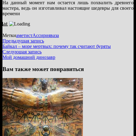
На данный момент нам остается лишь похвалить древнего
мастера, ведь он изготавливал настоящие шедевры для своего
времени
Метки
аметист
Ассирия
ваза
Навигация
Предыдущая
Предыдущая запись
запись:
Байкал – море мертвых: почему так считают буряты
по
Следующая
Следующая запись
записям
запись:
Мой домашний динозавр
Вам также может понравиться