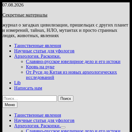
Перейти
07.08.2026
к
Секретные материалы
содержимому
журнал о загадках цивилизации, пришельцах с других планет
и измерений, тайнах, НЛО, мутантах и просто странных
людях, животных, явлениях
Таинственные явления
Научные статьи для уфологов
Археология. Раскопки.
Славяно-русское ювелирное дело и его истоки
Кровь на руке
От Руси до Китая из новых археологических
исследований
Lib
Написать нам
Найти:
Меню
Таинственные явления
Научные статьи для уфологов
Археология. Раскопки.
Показать
Славяно-русское ювелирное дело и его истоки