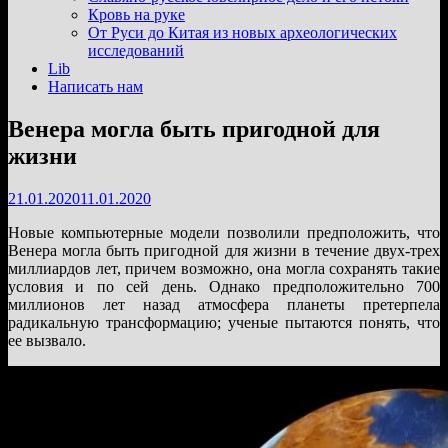
подменю
Кровь на руке
От Руси до Китая из новых археологических
исследований
Lib
Написать нам
Венера могла быть пригодной для
жизни
21.01.2020
11.01.2020
Новые компьютерные модели позволили предположить, что
Венера могла быть пригодной для жизни в течение двух-трех
миллиардов лет, причем возможно, она могла сохранять такие
условия и по сей день. Однако предположительно 700
миллионов лет назад атмосфера планеты претерпела
радикальную трансформацию; ученые пытаются понять, что
ее вызвало.