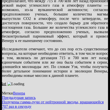
предполагают, что между 715 и 700 млн лет назад произошел
резкий вырос углекислого газа в атмосферу планеты —
возможно, из-за вулканической активности; согласно
предположению ученых, большие количества магмы
выпустили CO2 в атмосферу, после чего затвердели, не
достигнув поверхности, что создало барьер для обратного
поглощения газа. Большие же количества углекислого газа в
атмосфере, согласно предположению ученых, вызвали
бесконтрольный парниковый эффект, который и привел
Венеру к ее нынешнему состоянию.
Исследователи отмечают, что до сих пор есть существенные
вопросы, на которые необходимо ответить, в том числе вопрос
о том, являлась ли дегазация 715 и 700 млн лет назад
единичным событием или же она была событием в серии,
длившейся миллиарды лет. По словам Уэя, чтобы получить
более детальное понимание истории и эволюции Венеры,
необходимы новые миссии к данной планете.
Метки
Венера
Навигация
Предыдущая
Предыдущая запись
запись:
Получены гамма-лучи от нейтронной звезды, вращающейся
по
707 раз в секунду