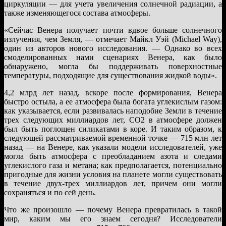
циркуляции — для учета увеличения солнечной радиации, а
также изменяющегося состава атмосферы.
«Сейчас Венера получает почти вдвое больше солнечного
излучения, чем Земля, — отмечает Майкл Уэй (Michael Way),
один из авторов нового исследования. — Однако во всех
смоделированных нами сценариях Венера, как было
обнаружено, могла бы поддерживать поверхностные
температуры, подходящие для существования жидкой воды».
4,2 млрд лет назад, вскоре после формирования, Венера
быстро остыла, а ее атмосфера была богата углекислым газом:
как указывается, если развивалась наподобие Земли в течение
трех следующих миллиардов лет, CO2 в атмосфере должен
был быть поглощен силикатами в коре. И таким образом, к
следующей рассматриваемой временной точке — 715 млн лет
назад — на Венере, как указали модели исследователей, уже
могла быть атмосфера с преобладанием азота и следами
углекислого газа и метана; как предполагается, потенциально
пригодные для жизни условия на планете могли существовать
в течение двух-трех миллиардов лет, причем они могли
сохраняться и по сей день.
Что же произошло — почему Венера превратилась в такой
мир, каким мы его знаем сегодня? Исследователи