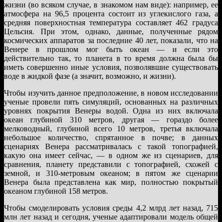
жизни (во всяком случае, в знакомом нам виде): например, ее
атмосфера на 96,5 процента состоит из углекислого газа, а
средняя поверхностная температура составляет 462 градуса
Цельсия. При этом, однако, данные, полученные рядом
космических аппаратов за последние 40 лет, показали, что на
Венере в прошлом мог быть океан — и если это
действительно так, то планета в то время должна была бы
иметь совершенно иные условия, позволявшие существовать
воде в жидкой фазе (а значит, возможно, и жизни).
Чтобы изучить данное предположение, в новом исследовании
ученые провели пять симуляций, основанных на различных
уровнях покрытия Венеры водой. Одна из них включала
океан глубиной 310 метров, другая — гораздо более
мелководный, глубиной всего 10 метров, третья включала
небольшое количество, спрятанное в почве; в данных
сценариях Венера рассматривалась с такой топографией,
какую она имеет сейчас, — в одном же из сценариев, для
сравнения, планету представили с топографией, схожей с
земной, и 310-метровым океаном; в пятом же сценарии
Венера была представлена как мир, полностью покрытый
океаном глубиной 158 метров.
Чтобы смоделировать условия среды 4,2 млрд лет назад, 715
млн лет назад и сегодня, ученые адаптировали модель общей