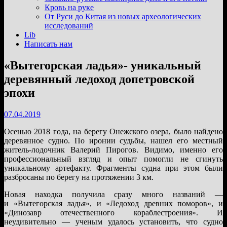
подменю
Кровь на руке
От Руси до Китая из новых археологических
исследований
Lib
Написать нам
«Вытегорская ладья»- уникальный
деревянный ледоход допетровской
эпохи
07.04.2019
Осенью 2018 года, на берегу Онежского озера, было найдено
деревянное судно. По иронии судьбы, нашел его местный
житель-лодочник Валерий Пирогов. Видимо, именно его
профессиональный взгляд и опыт помогли не сгинуть
уникальному артефакту. Фрагменты судна при этом были
разбросаны по берегу на протяжении 3 км.
Новая находка получила сразу много названий —
и «Вытегорская ладья», и «Ледоход древних поморов», и
«Динозавр отечественного кораблестроения». И
неудивительно — ученым удалось установить, что судно