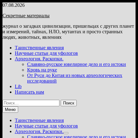
Перейти
07.08.2026
к
Секретные материалы
содержимому
журнал о загадках цивилизации, пришельцах с других планет
и измерений, тайнах, НЛО, мутантах и просто странных
людях, животных, явлениях
Таинственные явления
Научные статьи для уфологов
Археология. Раскопки.
Славяно-русское ювелирное дело и его истоки
Кровь на руке
От Руси до Китая из новых археологических
исследований
Lib
Написать нам
Найти:
Меню
Таинственные явления
Научные статьи для уфологов
Археология. Раскопки.
Показать
Славяно-русское ювелирное дело и его истоки