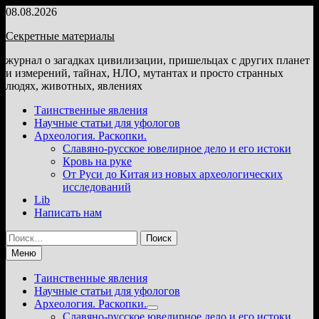
Перейти
08.08.2026
к
Секретные материалы
содержимому
журнал о загадках цивилизации, пришельцах с других планет
и измерений, тайнах, НЛО, мутантах и просто странных
людях, животных, явлениях
Таинственные явления
Научные статьи для уфологов
Археология. Раскопки.
Славяно-русское ювелирное дело и его истоки
Кровь на руке
От Руси до Китая из новых археологических
исследований
Lib
Написать нам
Найти:
Меню
Таинственные явления
Научные статьи для уфологов
Археология. Раскопки.
Показать
Славяно-русское ювелирное дело и его истоки