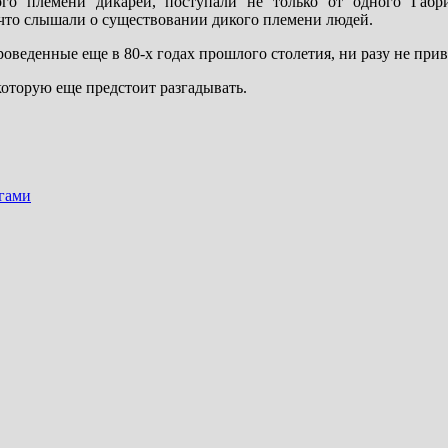
ого племени дикарей, поступали не только от одного Габр
 что слышали о существовании дикого племени людей.
веденные еще в 80-х годах прошлого столетия, ни разу не приве
 которую еще предстоит разгадывать.
огами