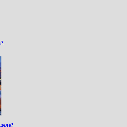
а?
 деле?