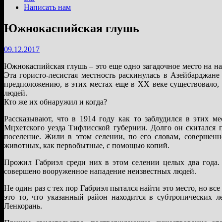
Написать нам
Южнокаспийская глушь
09.12.2017
Южнокаспийская глушь – это еще одно загадочное место на на
Эта гористо-лесистая местность раскинулась в Азейбарджан
предположению, в этих местах еще в ХХ веке существовало, 
людей.
Кто же их обнаружил и когда?
Рассказывают, что в 1914 году как то заблудился в этих м
Мцхетского уезда Тифлисской губернии. Долго он скитался п
поселение. Жили в этом селении, по его словам, совершен
животных, как первобытные, с помощью копий.
Прожил Габриэл среди них в этом селении целых два года. 
совершено вооруженное нападение неизвестных людей.
Не один раз с тех пор Габриэл пытался найти это место, но вс
это то, что указанный район находится в субтропических л
Ленкорань.