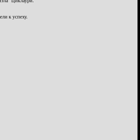
иэла Циклаури.
ли к успеху.