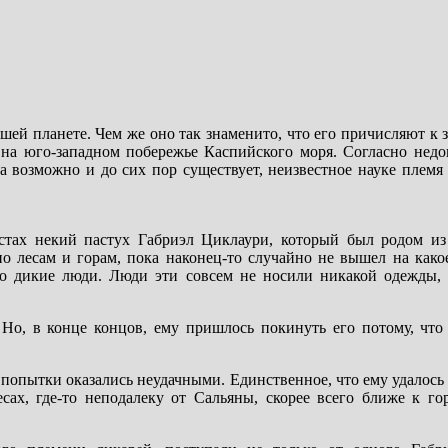
шей планете. Чем же оно так знаменито, что его причисляют к 
е на юго-западном побережье Каспийского моря. Согласно недо
а возможно и до сих пор существует, неизвестное науке племя
естах некий пастух Габриэл Циклаури, который был родом из
о лесам и горам, пока наконец-то случайно не вышел на како
но дикие люди. Люди эти совсем не носили никакой одежды, 
Но, в конце концов, ему пришлось покинуть его потому, что
е попытки оказались неудачными. Единственное, что ему удалось 
есах, где-то неподалеку от Сальяны, скорее всего ближе к го