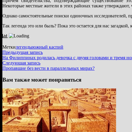
Причем свидетельства, подтверждающие существование эт
Некоторые местные жители в этих районах также утверждают,
Однако самостоятельные поиски одиночных исследователей, про
Так легенда это или быль? Пока это остается для нас загадкой,
Метки
легенды
южный каспий
Навигация
Предыдущая
Предыдущая запись
запись:
На Филиппинах родилась девочка с двумя головами и тремя н
по
Следующая
Следующая запись
записям
запись:
Пропавшие без вести в параллельных мирах?
Вам также может понравиться