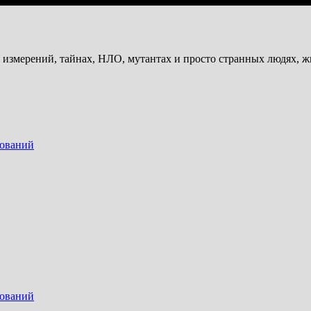
и измерений, тайнах, НЛО, мутантах и просто странных людях, 
дований
дований