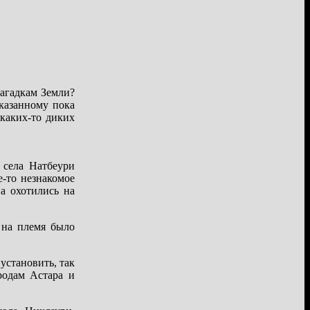
загадкам Земли?
казанному пока
 каких-то диких
 села Натбеури
е-то незнакомое
а охотились на
 на племя было
установить, так
родам Астара и