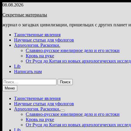
Перейти
08.08.2026
к
Секретные материалы
содержимому
журнал о загадках цивилизации, пришельцах с других планет 
Таинственные явления
Научные статьи для уфологов
Археология. Раскопки.
Славяно-русское ювелирное дело и его истоки
Кровь на руке
От Руси до Китая из новых археологических иссле
Lib
Написать нам
Найти:
Меню
Таинственные явления
Научные статьи для уфологов
Археология. Раскопки.
Показать
Славяно-русское ювелирное дело и его истоки
подменю
Кровь на руке
От Руси до Китая из новых археологических иссле
Lib