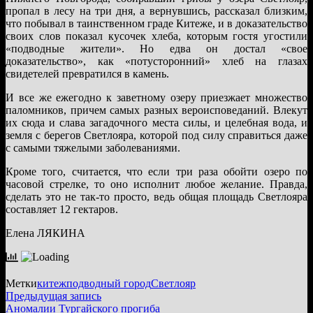
пропал в лесу на три дня, а вернувшись, рассказал близким,
что побывал в таинственном граде Китеже, и в доказательство
своих слов показал кусочек хлеба, которым гостя угостили
«подводные жители». Но едва он достал «свое
доказательство», как «потусторонний» хлеб на глазах
свидетелей превратился в камень.
И все же ежегодно к заветному озеру приезжает множество
паломников, причем самых разных вероисповеданий. Влекут
их сюда и слава загадочного места силы, и целебная вода, и
земля с берегов Светлояра, которой под силу справиться даже
с самыми тяжелыми заболеваниями.
Кроме того, считается, что если три раза обойти озеро по
часовой стрелке, то оно исполнит любое желание. Правда,
сделать это не так-то просто, ведь общая площадь Светлояра
составляет 12 гектаров.
Елена ЛЯКИНА
Метки
китеж
подводный город
Светлояр
Навигация
Предыдущая
Предыдущая запись
запись:
Аномалии Тургайского прогиба