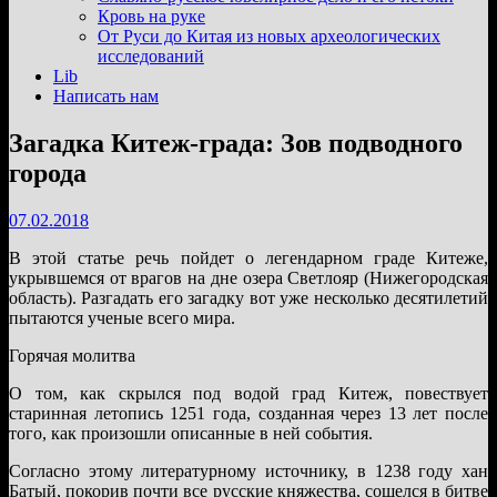
подменю
Кровь на руке
От Руси до Китая из новых археологических
исследований
Lib
Написать нам
Загадка Китеж-града: Зов подводного
города
07.02.2018
В этой статье речь пойдет о легендарном граде Китеже,
укрывшемся от врагов на дне озера Светлояр (Нижегородская
область). Разгадать его загадку вот уже несколько десятилетий
пытаются ученые всего мира.
Горячая молитва
О том, как скрылся под водой град Китеж, повествует
старинная летопись 1251 года, созданная через 13 лет после
того, как произошли описанные в ней события.
Согласно этому литературному источнику, в 1238 году хан
Батый, покорив почти все русские княжества, сошелся в битве