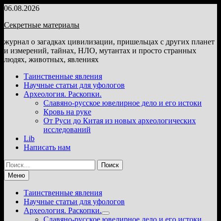
Перейти
06.08.2026
к
Секретные материалы
содержимому
журнал о загадках цивилизации, пришельцах с других планет
и измерений, тайнах, НЛО, мутантах и просто странных
людях, животных, явлениях
Таинственные явления
Научные статьи для уфологов
Археология. Раскопки.
Славяно-русское ювелирное дело и его истоки
Кровь на руке
От Руси до Китая из новых археологических
исследований
Lib
Написать нам
Найти:
Меню
Таинственные явления
Научные статьи для уфологов
Археология. Раскопки.
Показать
Славяно-русское ювелирное дело и его истоки