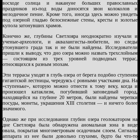
восходе солнца и накануне больших православных
праздников из-под воды доносятся звон колоколов и
мелодичное пение. Кроме того, иногда здесь можно увидеть
под озерной гладью белоснежные стены, кресты и золотые
купола затонувших храмов.
Конечно же, глубины Светлояра неоднократно изучали и
ученые-археологи, и аквалангисты-любители, но следы
утонувшего града так и не были найдены. Исследователи
пришли к выводу, что дно озера можно назвать трехслойным
— состоящим из трех уровней подводных террас,
относящихся к разным эпохам.
Эти террасы уходят в глубь озера от берега подобно ступеням
гигантской лестницы, чередуясь с ровными участками дна. На
«ступеньке», которую можно отнести к тому веку, когда и
произошел катаклизм, погубивший заповедный город,
находящейся на глубине 20 метров, были найдены черепки
посуды, монеты, украшения XIII столетия — и ничего более
значимого.
Однако же при исследовании глубин озера геолокатором на
дне Светлояра была обнаружена аномальная зона в виде
овала, покрытая многометровым осадочным слоем. Сигналы
аппарата из нее были довольно глухими, будто бы что-то