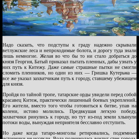
Надо сказать, что подступы к граду надежно скрывали
ветлужские леса и непроходимые болота, и дорогу туда знали
лишь немногие. Желая во что бы то ни стало добраться до
князя Георгия, Батый приказал пытать пленных, дабы узнать у
них путь к Китежу. Даже самые страшные пытки не смогли
сломить пленников, но один из них — Гришка Кутерьма —
все же указал захватчикам путь к городу, ставшему убежищем
для князя.
Пройдя по тайной тропе, татарские орды увидели перед собой
красавец Китеж, практически лишенный боевых укреплений.
Его жители, вместо того чтобы готовиться к битве, упав на
колени, истово молились. Предвкушая легкую победу,
захватчики ринулись к городу, но тут из-под земли хлынули
потоки воды, вынуждая неприятеля бесславно отступить.
Но даже когда татаро-монголы ретировались, подземные
источники не иссякли. Вода поднималась вокруг стен города,