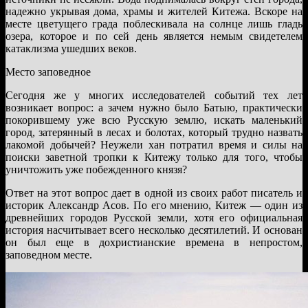
надежно укрывая дома, храмы и жителей Китежа. Вскоре на
месте цветущего града поблескивала на солнце лишь гладь
озера, которое и по сей день является немым свидетелем
катаклизма ушедших веков.
Место заповедное
Сегодня же у многих исследователей событий тех лет
возникает вопрос: а зачем нужно было Батыю, практически
покорившему уже всю Русскую землю, искать маленький
город, затерянный в лесах и болотах, который трудно назвать
лакомой добычей? Неужели хан потратил время и силы на
поиски заветной тропки к Китежу только для того, чтобы
уничтожить уже побежденного князя?
Ответ на этот вопрос дает в одной из своих работ писатель и
историк Александр Асов. По его мнению, Китеж — один из
древнейших городов Русской земли, хотя его официальная
история насчитывает всего несколько десятилетий. И основан
он был еще в дохристианские времена в непростом,
заповедном месте.