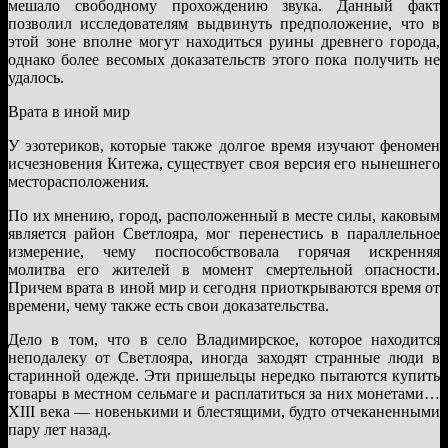
мешало свободному прохождению звука. Данный факт
позволил исследователям выдвинуть предположение, что в
этой зоне вполне могут находиться руины древнего города,
однако более весомых доказательств этого пока получить не
удалось.
Врата в иной мир
У эзотериков, которые также долгое время изучают феномен
исчезновения Китежа, существует своя версия его нынешнего
месторасположения.
По их мнению, город, расположенный в месте силы, каковым
является район Светлояра, мог перенестись в параллельное
измерение, чему поспособствовала горячая искренняя
молитва его жителей в момент смертельной опасности.
Причем врата в иной мир и сегодня приоткрываются время от
времени, чему также есть свои доказательства.
Дело в том, что в село Владимирское, которое находится
неподалеку от Светлояра, иногда заходят странные люди в
старинной одежде. Эти пришельцы нередко пытаются купить
товары в местном сельмаге и расплатиться за них монетами…
XIII века — новенькими и блестящими, будто отчеканенными
пару лет назад.