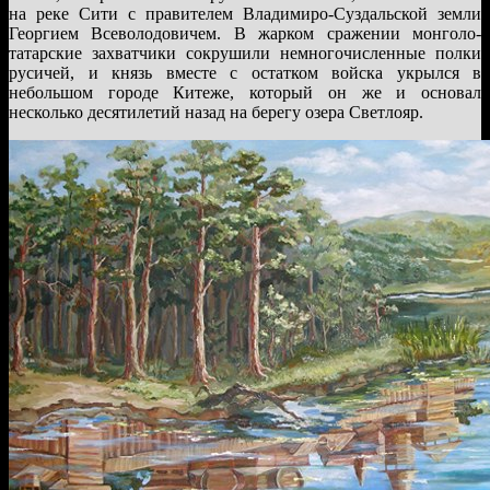
на реке Сити с правителем Владимиро-Суздальской земли
Георгием Всеволодовичем. В жарком сражении монголо-
татарские захватчики сокрушили немногочисленные полки
русичей, и князь вместе с остатком войска укрылся в
небольшом городе Китеже, который он же и основал
несколько десятилетий назад на берегу озера Светлояр.