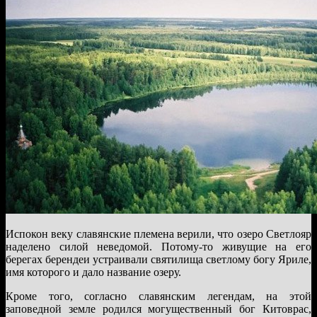
Испокон веку славянские племена верили, что озеро Светлояр
наделено силой неведомой. Потому-то живущие на его
берегах берендеи устраивали святилища светлому богу Яриле,
имя которого и дало название озеру.
Кроме того, согласно славянским легендам, на этой
заповедной земле родился могущественный бог Китоврас,