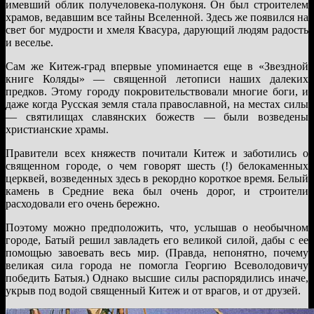
имевший облик получеловека-полуконя. Он был строителем
храмов, ведавшим все тайны Вселенной. Здесь же появился на
свет бог мудрости и хмеля Квасура, дарующий людям радость
и веселье.
Сам же Китеж-град впервые упоминается еще в «Звездной
книге Коляды» — священной летописи наших далеких
предков. Этому городу покровительствовали многие боги, и
даже когда Русская земля стала православной, на местах силы
— святилищах славянских божеств — были возведены
христианские храмы.
Правители всех княжеств почитали Китеж и заботились о
священном городе, о чем говорят шесть (!) белокаменных
церквей, возведенных здесь в рекордно короткое время. Белый
камень в Средние века был очень дорог, и строители
расходовали его очень бережно.
Поэтому можно предположить, что, услышав о необычном
городе, Батый решил завладеть его великой силой, дабы с ее
помощью завоевать весь мир. (Правда, непонятно, почему
великая сила города не помогла Георгию Всеволодовичу
победить Батыя.) Однако высшие силы распорядились иначе,
укрыв под водой священный Китеж и от врагов, и от друзей.