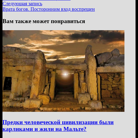
по
Следующая
Следующая запись
записям
запись:
Врата богов. Посторонним вход воспрещен
Вам также может понравиться
Предки человеческой цивилизации были
карликами и жили на Мальте?