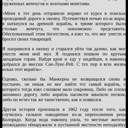
груженных жемчугов и золотыми монетами.
«Меня в тот день отправили вправо от курса в поисках
проходимой дороги к океану. Путешествуя ночью из-за жары,
я наткнулся на древний корабль, в трюме которого было
столько жемчуга, что невозможно представить.
Обеспокоенный этим богатством, я взял то, что мог унести и
бросил своих товарищей.
Я направился к океану и старался уйти так далеко, как мог
унести меня мой мул. Я поднялся пешком по крутым
западным горам. Найдя кров и еду у индейцев, я наконец
добрался до миссии Сан-Луис-Рей. С тех пор я всю жизнь
искал этот корабль».
Однако, сколько бы Манкерна не возвращался снова в
пустыню, он никак не мог найти тот самый корабль, с
которого тогда взял слишком мало сокровищ. Либо он плохо
запомнил дорогу, либо корабль насовсем завалило песком,
либо он исчез так же таинственно, как и появился.
Другая история произошла в 1862 году после того, как
случилось сильное наводнение из-за переполнения реки
Колорадо. Когда вода наконец ушла, то местные жители
неожиданно обнаружили в пустынной местности неподалёку