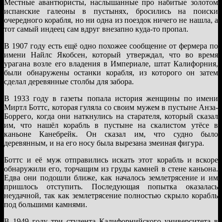
Местные авантюристы, наслышанные про набитые золотом
испанские галеоны в пустынях, бросились на поиски
очередного корабля, но ни одна из поездок ничего не нашла, а
тот самый индеец сам вдруг внезапно куда-то пропал.
В 1907 году есть ещё одно похожее сообщение от фермера по
имени Найлс Якобсен, который утверждал, что во время
урагана возле его владения в Империале, штат Калифорния,
были обнаружены останки корабля, из которого он затем
сделал деревянные столбы для забора.
В 1933 году в газеты попала история женщины по имени
Миртл Боттс, которая гуляла со своим мужем в пустыне Анза-
Боррего, когда они наткнулись на старателя, который сказал
им, что нашёл корабль в пустыне на скалистом утёсе в
каньоне Канебрейк. Он сказал им, что судно было
деревянным, и на его носу была вырезана змеиная фигура.
Боттс и её муж отправились искать этот корабль и вскоре
обнаружили его, торчащим из груды камней в стене каньона.
Едва они подошли ближе, как началось землетрясение и им
пришлось отступить. Последующая попытка оказалась
неудачной, так как землетрясение полностью скрыло корабль
под большими камнями.
В 1949 году три студента Калифорнийского университета в