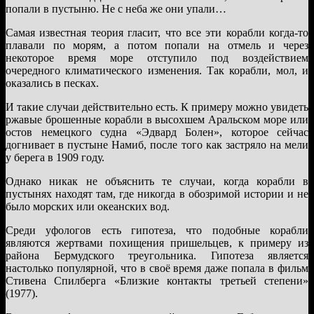
попали в пустыню. Не с неба же они упали…
Самая известная теория гласит, что все эти корабли когда-то
плавали по морям, а потом попали на отмель и через
некоторое время море отступило под воздействием
очередного климатического изменения. Так корабли, мол, и
оказались в песках.
И такие случаи действительно есть. К примеру можно увидеть
ржавые брошенные корабли в высохшем Аральском море или
остов немецкого судна «Эдвард Болен», которое сейчас
догнивает в пустыне Намиб, после того как застряло на мели
у берега в 1909 году.
Однако никак не объяснить те случаи, когда корабли в
пустынях находят там, где никогда в обозримой истории и не
было морских или океанских вод.
Среди уфологов есть гипотеза, что подобные корабли
являются жертвами похищения пришельцев, к примеру из
района Бермудского треугольника. Гипотеза является
настолько популярной, что в своё время даже попала в фильм
Стивена Спилберга «Близкие контакты третьей степени»
(1977).