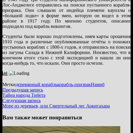
Лос-Анджелесе отправились на поиски пустынного корабля-
призрака. Они слышали от индейца племени кауиллы о
«большой лодке» в форме змеи, которую он видел в этом
районе в 1917 году. По мнению студентов, описание
подходило под корабль викингов.
Студенты были хорошо подготовлены, имея карты орошения
1910 года и различные опубликованные отчёты о похожих
пустынных кораблях с 1800-х годов, и отправились на поиски
из лагуны Салада в Нижней Калифорнии. Неизвестно, что в
конечном итоге стало с этой экспедицией и нашли ли они
когда-нибудь то, что искали. Они просто исчезли.
Метки
деревянный корабль
корабль-призрак
Намиб
Навигация
Предыдущая
Предыдущая запись
запись:
Тайна народа Тибета
по
Следующая
Следующая запись
записям
запись:
Море из деревьев, или Смертельный лес Аокигахара
Вам также может понравиться