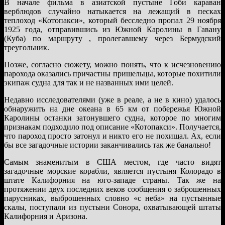
В начале фильма в азиатской пустыне Гоби караван
верблюдов случайно натыкается на лежащий в песках
теплоход «Котопакси», который бесследно пропал 29 ноября
1925 года, отправившись из Южной Каролины в Гавану
(Куба) по маршруту , пролегавшему через Бермудский
треугольник.
Позже, согласно сюжету, можно понять, что к исчезновению
парохода оказались причастны пришельцы, которые похитили
экипаж судна для так и не названных ими целей.
Недавно исследователями (уже в реале, а не в кино) удалось
обнаружить на дне океана в 65 км от побережья Южной
Каролины останки затонувшего судна, которое по многим
признакам подходило под описание «Котопакси». Получается,
что пароход просто затонул и никто его не похищал. Ах, если
бы все загадочные истории заканчивались так же банально!
Самым знаменитым в США местом, где часто видят
загадочные морские корабли, является пустыня Колорадо в
штате Калифорния на юго-западе страны. Так же на
протяжении двух последних веков сообщения о заброшенных
парусниках, выброшенных словно «с неба» на пустынные
скалы, поступали из пустыни Сонора, охватывающей штаты
Калифорния и Аризона.