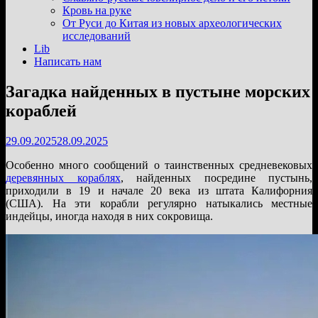
подменю
Кровь на руке
От Руси до Китая из новых археологических
исследований
Lib
Написать нам
Загадка найденных в пустыне морских
кораблей
29.09.2025
28.09.2025
Особенно много сообщений о таинственных средневековых
деревянных кораблях
, найденных посредине пустынь,
приходили в 19 и начале 20 века из штата Калифорния
(США). На эти корабли регулярно натыкались местные
индейцы, иногда находя в них сокровища.