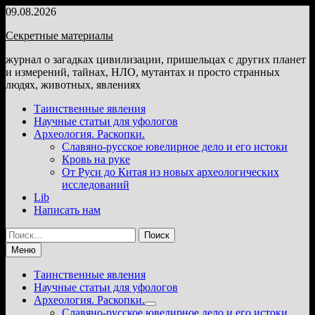
Перейти
09.08.2026
к
Секретные материалы
содержимому
журнал о загадках цивилизации, пришельцах с других планет
и измерений, тайнах, НЛО, мутантах и просто странных
людях, животных, явлениях
Таинственные явления
Научные статьи для уфологов
Археология. Раскопки.
Славяно-русское ювелирное дело и его истоки
Кровь на руке
От Руси до Китая из новых археологических
исследований
Lib
Написать нам
Найти:
Меню
Таинственные явления
Научные статьи для уфологов
Археология. Раскопки.
Показать
Славяно-русское ювелирное дело и его истоки