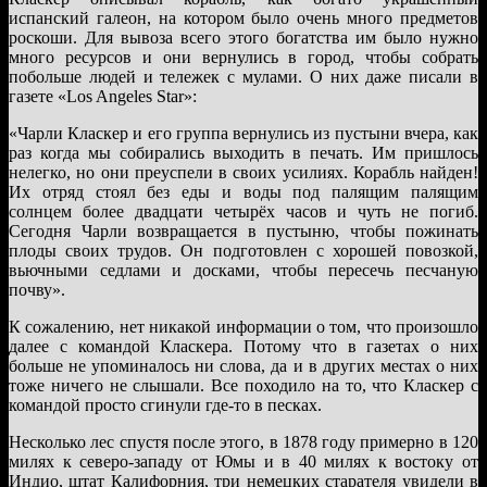
испанский галеон, на котором было очень много предметов
роскоши. Для вывоза всего этого богатства им было нужно
много ресурсов и они вернулись в город, чтобы собрать
побольше людей и тележек с мулами. О них даже писали в
газете «Los Angeles Star»:
«Чарли Класкер и его группа вернулись из пустыни вчера, как
раз когда мы собирались выходить в печать. Им пришлось
нелегко, но они преуспели в своих усилиях. Корабль найден!
Их отряд стоял без еды и воды под палящим палящим
солнцем более двадцати четырёх часов и чуть не погиб.
Сегодня Чарли возвращается в пустыню, чтобы пожинать
плоды своих трудов. Он подготовлен с хорошей повозкой,
вьючными седлами и досками, чтобы пересечь песчаную
почву».
К сожалению, нет никакой информации о том, что произошло
далее с командой Класкера. Потому что в газетах о них
больше не упоминалось ни слова, да и в других местах о них
тоже ничего не слышали. Все походило на то, что Класкер с
командой просто сгинули где-то в песках.
Несколько лес спустя после этого, в 1878 году примерно в 120
милях к северо-западу от Юмы и в 40 милях к востоку от
Индио, штат Калифорния, три немецких старателя увидели в