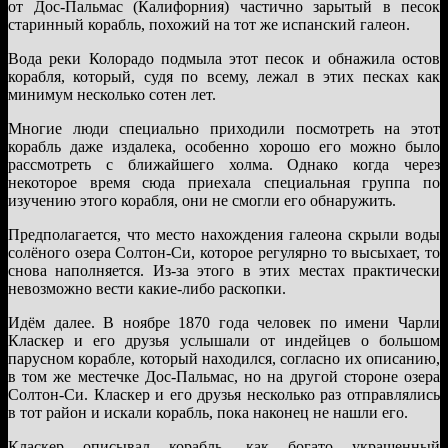
от Дос-Пальмас (Калифорния) частично зарытый в песок
старинный корабль, похожий на тот же испанский галеон.
Вода реки Колорадо подмыла этот песок и обнажила остов
корабля, который, судя по всему, лежал в этих песках как
минимум несколько сотен лет.
Многие люди специально приходили посмотреть на этот
корабль даже издалека, особенно хорошо его можно было
рассмотреть с ближайшего холма. Однако когда через
некоторое время сюда приехала специальная группа по
изучению этого корабля, они не смогли его обнаружить.
Предполагается, что место нахождения галеона скрыли воды
солёного озера Солтон-Си, которое регулярно то высыхает, то
снова наполняется. Из-за этого в этих местах практически
невозможно вести какие-либо раскопки.
Идём далее. В ноябре 1870 года человек по имени Чарли
Класкер и его друзья услышали от индейцев о большом
парусном корабле, который находился, согласно их описанию,
в том же местечке Дос-Пальмас, но на другой стороне озера
Солтон-Си. Класкер и его друзья несколько раз отправлялись
в тот район и искали корабль, пока наконец не нашли его.
Класкер описывал корабль, как богато украшенный