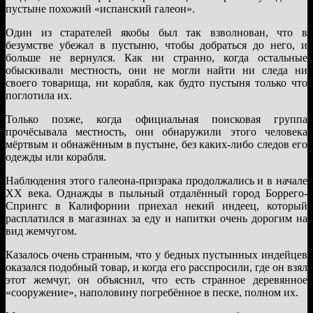
пустыне похожий «испанский галеон».
Один из старателей якобы был так взволнован, что в
безумстве убежал в пустыню, чтобы добраться до него, и
больше не вернулся. Как ни странно, когда остальные
обыскивали местность, они не могли найти ни следа ни
своего товарища, ни корабля, как будто пустыня только что
поглотила их.
Только позже, когда официальная поисковая группа
прочёсывала местность, они обнаружили этого человека
мёртвым и обнажённым в пустыне, без каких-либо следов его
одежды или корабля.
Наблюдения этого галеона-призрака продолжались и в начале
ХХ века. Однажды в пыльный отдалённый город Боррего-
Спрингс в Калифорнии приехал некий индеец, который
расплатился в магазинах за еду и напитки очень дорогим на
вид жемчугом.
Казалось очень странным, что у бедных пустынных индейцев
оказался подобный товар, и когда его расспросили, где он взял
этот жемчуг, он объяснил, что есть странное деревянное
«сооружение», наполовину погребённое в песке, полном их.