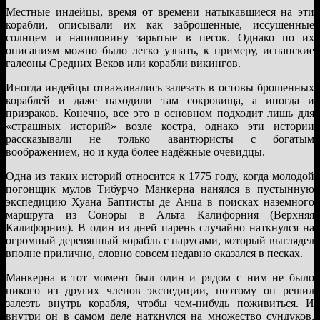
Местные индейцы, время от времени натыкавшиеся на эти
корабли, описывали их как заброшенные, иссушенные
солнцем и наполовину зарытые в песок. Однако по их
описаниям можно было легко узнать, к примеру, испанские
галеоны Средних Веков или корабли викингов.
Иногда индейцы отваживались залезать в остовы брошенных
кораблей и даже находили там сокровища, а иногда и
призраков. Конечно, все это в основном подходит лишь для
«страшных историй» возле костра, однако эти истории
рассказывали не только авантюристы с богатым
воображением, но и куда более надёжные очевидцы.
Одна из таких историй относится к 1775 году, когда молодой
погонщик мулов Тибурчо Манкерна нанялся в пустынную
экспедицию Хуана Баптисты де Анца в поисках наземного
маршрута из Соноры в Альта Калифорния (Верхняя
Калифорния). В один из дней парень случайно наткнулся на
огромный деревянный корабль с парусами, который выглядел
вполне прилично, словно совсем недавно оказался в песках.
Манкерна в тот момент был один и рядом с ним не было
никого из других членов экспедиции, поэтому он решил
залезть внутрь корабля, чтобы чем-нибудь поживиться. И
внутри он в самом деле наткнулся на множество сундуков,