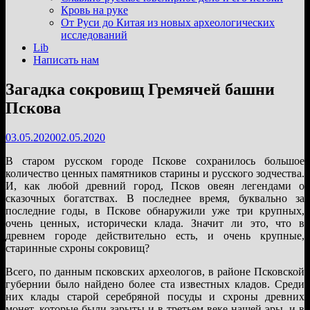
подменю
Кровь на руке
От Руси до Китая из новых археологических
исследований
Lib
Написать нам
Загадка сокровищ Гремячей башни
Пскова
03.05.2020
02.05.2020
В старом русском городе Пскове сохранилось большое
количество ценных памятников старины и русского зодчества.
И, как любой древний город, Псков овеян легендами о
сказочных богатствах. В последнее время, буквально за
последние годы, в Пскове обнаружили уже три крупных,
очень ценных, исторически клада. Значит ли это, что в
древнем городе действительно есть, и очень крупные,
старинные схроны сокровищ?
Всего, по данным псковских археологов, в районе Псковской
губернии было найдено более ста известных кладов. Среди
них клады старой серебряной посуды и схроны древних
монет, которые были зарыты и в третьем веке нашей эры, и в