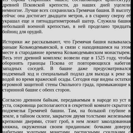
древней Псковской крепости, до наших дней уцелели
немногие. Лучше всех сохранилась Гремячая башня. В высоту
сейчас она достигает двадцати метров, а в старину сверху её
украшал еще и пятнадцатиметровый шатер. Служила башня
небольшой военной крепостью, в ней проделано тридцать
бойниц для орудий.
Историки же рассказывают, что Гремячая башня называлась
раньше Козьмодемьянской, в связи с находившимся на этом
месте в стародавние времена Козьмодемьянским монастырем.
Весь этот древний комплекс возвели еще в 1525 году, чтобы
оборонять границы Пскова от повторяющихся набегов
западных соседей. В башне даже предусматривался
подземный ход и специальный подлаз для выхода к реке за
водой во время вражеской осады. Сегодня еще видны остатки
огромной защитной стены Окольного града, примыкающие к
старинной башне с обеих сторон.
Согласно древним байкам, передаваемым в народе из уст в
уста, сокровища располагаются в секретной комнате скрытого
подземелья Гремячей башни. Там, на большой глубине в
земле, в тайном склепе, закрытом двумя толстыми железными
крепкими дверями, стоит гроб, в нем лежит заколдованная
княжна, окруженная своим приданным: бочками доверху
набитыми золотыми монетами, расписными сундуками с