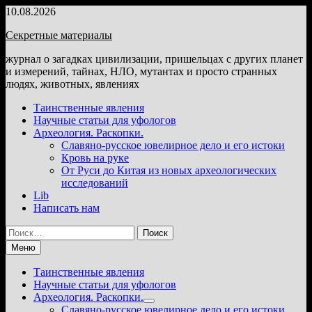
Перейти
10.08.2026
к
Секретные материалы
содержимому
журнал о загадках цивилизации, пришельцах с других планет
и измерений, тайнах, НЛО, мутантах и просто странных
людях, животных, явлениях
Таинственные явления
Научные статьи для уфологов
Археология. Раскопки.
Славяно-русское ювелирное дело и его истоки
Кровь на руке
От Руси до Китая из новых археологических
исследований
Lib
Написать нам
Найти:
Меню
Таинственные явления
Научные статьи для уфологов
Археология. Раскопки.
Показать
Славяно-русское ювелирное дело и его истоки