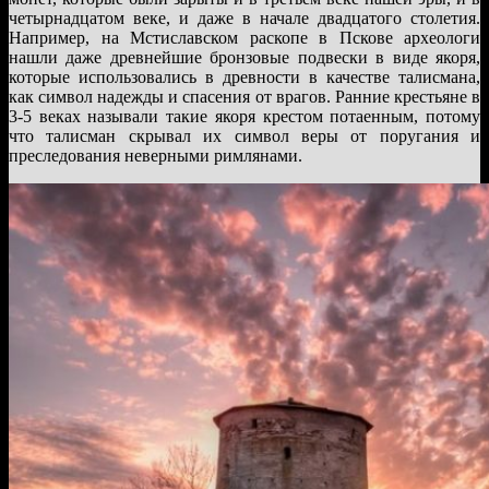
четырнадцатом веке, и даже в начале двадцатого столетия.
Например, на Мстиславском раскопе в Пскове археологи
нашли даже древнейшие бронзовые подвески в виде якоря,
которые использовались в древности в качестве талисмана,
как символ надежды и спасения от врагов. Ранние крестьяне в
3-5 веках называли такие якоря крестом потаенным, потому
что талисман скрывал их символ веры от поругания и
преследования неверными римлянами.