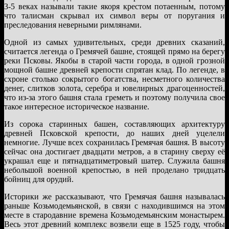
3-5 веках называли такие якоря крестом потаенным, потому
что талисман скрывал их символ веры от поругания и
преследования неверными римлянами.
Одной из самых удивительных, среди древних сказаний,
считается легенда о Гремячей башне, стоящей прямо на берегу
реки Псковы. Якобы в старой части города, в одной грозной
мощной башне древней крепости спрятан клад. По легенде, в
схроне столько сокрытого богатства, несметного количества
денег, слитков золота, серебра и ювелирных драгоценностей,
что из-за этого башня стала греметь и поэтому получила свое
такое интересное историческое название.
Из сорока старинных башен, составляющих архитектуру
древней Псковской крепости, до наших дней уцелели
немногие. Лучше всех сохранилась Гремячая башня. В высоту
сейчас она достигает двадцати метров, а в старину сверху её
украшал еще и пятнадцатиметровый шатер. Служила башня
небольшой военной крепостью, в ней проделано тридцать
бойниц для орудий.
Историки же рассказывают, что Гремячая башня называлась
раньше Козьмодемьянской, в связи с находившимся на этом
месте в стародавние времена Козьмодемьянским монастырем.
Весь этот древний комплекс возвели еще в 1525 году, чтобы