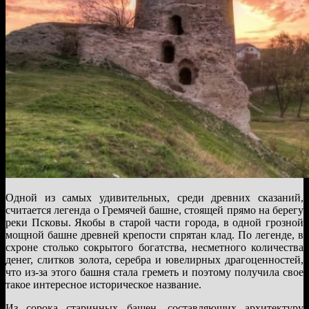
Одной из самых удивительных, среди древних сказаний,
считается легенда о Гремячей башне, стоящей прямо на берегу
реки Псковы. Якобы в старой части города, в одной грозной
мощной башне древней крепости спрятан клад. По легенде, в
схроне столько сокрытого богатства, несметного количества
денег, слитков золота, серебра и ювелирных драгоценностей,
что из-за этого башня стала греметь и поэтому получила свое
такое интересное историческое название.
Из сорока старинных башен, составляющих архитектуру