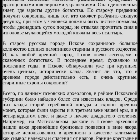
драгоценными ювелирными украшениями. Она единственная
знает, где зарыты другие богатства. По старому преданию
получит сокровища лишь тот, кто сможет разбудить спящую
девушку, при этом у человека должны быть чистые помыслы,
чтобы двенадцать суток подряд, не отдыхая прочитать сидя в
изголовье мучающейся молодой княжны весь псалтырь.
В старом русском городе Пскове сохранилось большое
количество ценных памятников старины и русского зодчества.
И, как любой древний город, Псков овеян легендами о
сказочных богатствах. В последнее время, буквально за
последние годы, в Пскове обнаружили уже три крупных,
очень ценных, исторически клада. Значит ли это, что в
древнем городе действительно есть, и очень крупные,
старинные схроны сокровищ?
Всего, по данным псковских археологов, в районе Псковской
губернии было найдено более ста известных кладов. Среди
них клады старой серебряной посуды и схроны древних
монет, которые были зарыты и в третьем веке нашей эры, и в
четырнадцатом веке, и даже в начале двадцатого столетия.
Например, на Мстиславском раскопе в Пскове археологи
нашли даже древнейшие бронзовые подвески в виде якоря,
которые использовались в древности в качестве талисмана,
как символ надежды и спасения от врагов. Ранние крестьяне в