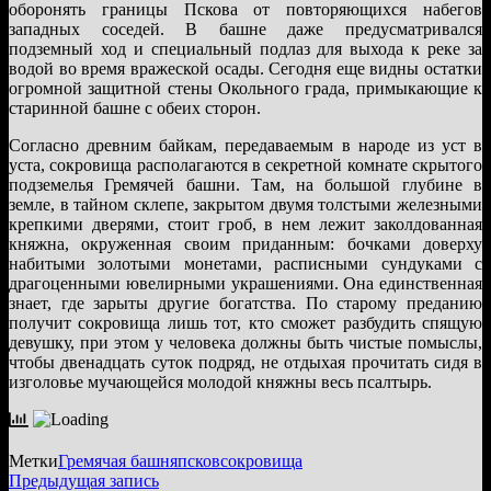
оборонять границы Пскова от повторяющихся набегов
западных соседей. В башне даже предусматривался
подземный ход и специальный подлаз для выхода к реке за
водой во время вражеской осады. Сегодня еще видны остатки
огромной защитной стены Окольного града, примыкающие к
старинной башне с обеих сторон.
Согласно древним байкам, передаваемым в народе из уст в
уста, сокровища располагаются в секретной комнате скрытого
подземелья Гремячей башни. Там, на большой глубине в
земле, в тайном склепе, закрытом двумя толстыми железными
крепкими дверями, стоит гроб, в нем лежит заколдованная
княжна, окруженная своим приданным: бочками доверху
набитыми золотыми монетами, расписными сундуками с
драгоценными ювелирными украшениями. Она единственная
знает, где зарыты другие богатства. По старому преданию
получит сокровища лишь тот, кто сможет разбудить спящую
девушку, при этом у человека должны быть чистые помыслы,
чтобы двенадцать суток подряд, не отдыхая прочитать сидя в
изголовье мучающейся молодой княжны весь псалтырь.
Метки
Гремячая башня
псков
сокровища
Навигация
Предыдущая
Предыдущая запись