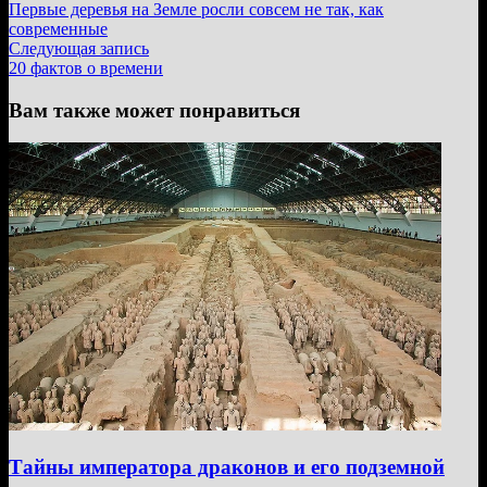
запись:
Первые деревья на Земле росли совсем не так, как
по
современные
записям
Следующая
Следующая запись
запись:
20 фактов о времени
Вам также может понравиться
Тайны императора драконов и его подземной