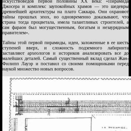
искусствоведов первой половины XX века: «Пирамида
Джосера и комплекс заупокойных храмов — это шедевры
древнейшей архитектуры на плато Саккара. Они охраняют
тайны прошлых эпох, но одновременно доказывают, что
страна тогда процветала, имела талантливых строителей, а
сам фараон был могущественным, богатым и незаурядным
правителем».
Тайны этой первой пирамиды, идеи, заложенные в ее шесть
ступеней вверх, и сложность подземного лабиринта
заставляют археологов и историков анализировать все до
малейших деталей. Самый существенный вклад сделал Жан-
Филипп Лауэр и поставил со своими помощниками перед
наукой множество новых вопросов.