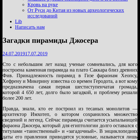
подменю
Кровь на руке
От Руси до Китая из новых археологических
исследований
Lib
Написать нам
Загадки пирамиды Джосера
24.07.2019
17.07.2019
Сто с небольшим лет назад ученые сомневались, для кого
построена каменная пирамида на плато Саккара близ древних
Фив. Принадлежность пирамид в Гизе фараонам Хеопсу,
Хефрену и Микерину известна со времен Геродота, а вот кому
предназначена самая первая шестиступенчатая громада,
которой 4 650 лет, долго было загадкой, и проблему решали
более 200 лет.
Правда, знали, кто ее построил из тесаных монолитов —
архитектор Имхотеп, о котором сохранилось множество
сведений и легенд. Сейчас пирамида считается усыпальницей
фараона Джосера, который для египтологии долго оставался с
титулами «таинственный» и «загадочный». В энциклопедиях
даты его правления приводятся условные, называется лишь