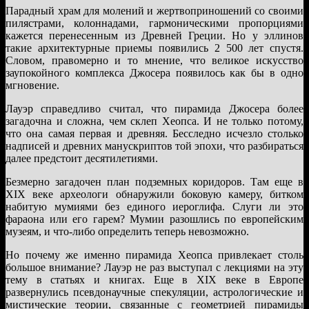
Парадный храм для молений и жертвоприношений со своими
пилястрами, колоннадами, гармоническими пропорциями
кажется перенесенным из Древней Греции. Но у эллинов
такие архитектурные приемы появились 2 500 лет спустя.
Словом, правомерно и то мнение, что великое искусство
заупокойного комплекса Джосера появилось как бы в одно
мгновение.
Лауэр справедливо считал, что пирамида Джосера более
загадочна и сложна, чем склеп Хеопса. И не только потому,
что она самая первая и древняя. Бесследно исчезло столько
надписей и древних манускриптов той эпохи, что разбираться
далее предстоит десятилетиями.
Безмерно загадочен план подземных коридоров. Там еще в
XIX веке археологи обнаружили боковую камеру, битком
набитую мумиями без единого иероглифа. Слуги ли это
фараона или его гарем? Мумии разошлись по европейским
музеям, и что-либо определить теперь невозможно.
Но почему же именно пирамида Хеопса привлекает столь
большое внимание? Лауэр не раз выступал с лекциями на эту
тему в статьях и книгах. Еще в XIX веке в Европе
развернулись псевдонаучные спекуляции, астрологические и
мистические теории, связанные с геометрией пирамиды