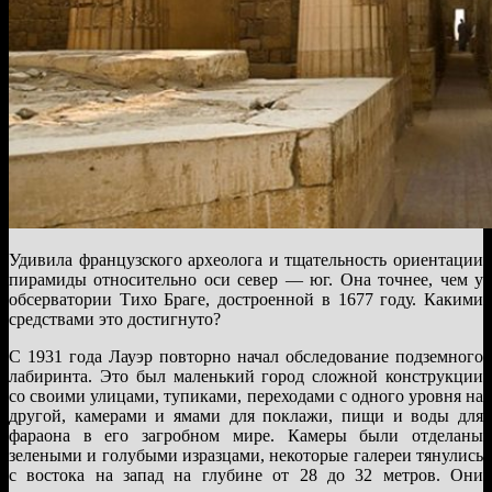
Удивила французского археолога и тщательность ориентации
пирамиды относительно оси север — юг. Она точнее, чем у
обсерватории Тихо Браге, достроенной в 1677 году. Какими
средствами это достигнуто?
С 1931 года Лауэр повторно начал обследование подземного
лабиринта. Это был маленький город сложной конструкции
со своими улицами, тупиками, переходами с одного уровня на
другой, камерами и ямами для поклажи, пищи и воды для
фараона в его загробном мире. Камеры были отделаны
зелеными и голубыми изразцами, некоторые галереи тянулись
с востока на запад на глубине от 28 до 32 метров. Они