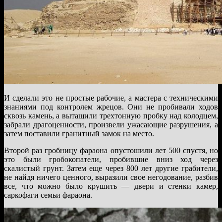
И сделали это не простые рабочие, а мастера с техническими
знаниями под контролем жрецов. Они не пробивали ходов
сквозь камень, а вытащили трехтонную пробку над колодцем,
забрали драгоценности, произвели ужасающие разрушения, а
затем поставили гранитный замок на место.
Второй раз гробницу фараона опустошили лет 500 спустя, но
это были гробокопатели, пробившие вниз ход через
скалистый грунт. Затем еще через 800 лет другие грабители,
не найдя ничего ценного, выразили свое негодование, разбив
все, что можно было крушить — двери и стенки камер,
саркофаги семьи фараона.