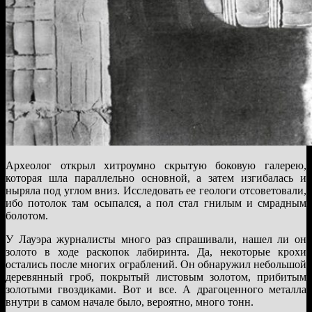
Археолог открыл хитроумно скрытую боковую галерею,
которая шла параллельно основной, а затем изгибалась и
ныряла под углом вниз. Исследовать ее геологи отсоветовали,
ибо потолок там осыпался, а пол стал гнилым и смрадным
болотом.
У Лауэра журналисты много раз спрашивали, нашел ли он
золото в ходе раскопок лабиринта. Да, некоторые крохи
остались после многих ограблений. Он обнаружил небольшой
деревянный гроб, покрытый листовым золотом, прибитым
золотыми гвоздиками. Вот и все. А драгоценного металла
внутри в самом начале было, вероятно, много тонн.