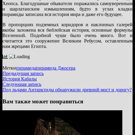
Хеопса. Благодушные обыватели поражались самоуверенным
и шарлатанским измышлениям, будто в углах кладки
пирамиды записана вся история мира и даже его будущее.
В пропорциях подземных коридоров и наклонных галерей
якобы заложена вся библейская история, основные формулы
Вселенной. Подобной чуши было очень много. Вот и
считается это сооружение Великим Ребусом, оставленным
нам жрецами Египта.
Метки
пирамида
пирамида Джосера
Навигация
Предыдущая
Предыдущая запись
запись:
История Кабалы
по
Следующая
Следующая запись
записям
запись:
Под льдами Антарктиды обнаружили древний мост и дорогу?
Вам также может понравиться