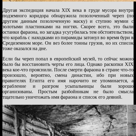
Другая экспедиция начала XIX века в груде мусора внутри
подземного коридора обнаружила позолоченный череп (по
другим данным позолоченную маску) и ступню мумии с
золотыми пластинками на ногтях. Скорее всего, это были
останки фараона, но загадка усугубилась тем обстоятельством,
что корабль с находками из пирамиды затонул во время бури в
Средиземном море. Он вез более тонны грузов, но их список
тоже оказался на дне.
Если бы череп попал в европейский музей, то сейчас можно
было бы восстановить черты его лица. Однако раскопки XIX
века кое-что прояснили. После смерти фараона в стране что-то
произошло, вероятно, смена династии, ибо при новых
правителях Египта его имя нарочито не упоминается, а
ограбление и разгром усыпальницы были хорошо
организованы. Простым разбойникам не было смысла
тщательно уничтожать имя фараона и список его деяний.