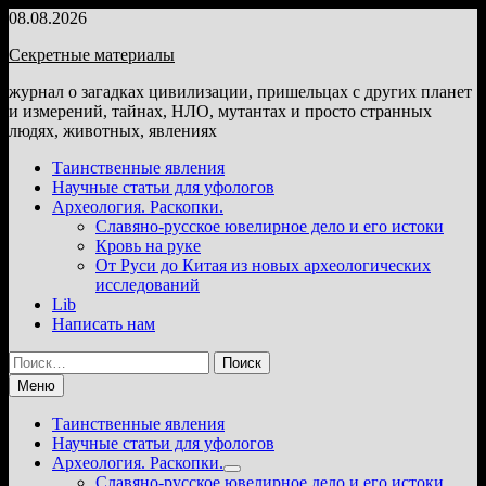
Перейти
08.08.2026
к
Секретные материалы
содержимому
журнал о загадках цивилизации, пришельцах с других планет
и измерений, тайнах, НЛО, мутантах и просто странных
людях, животных, явлениях
Таинственные явления
Научные статьи для уфологов
Археология. Раскопки.
Славяно-русское ювелирное дело и его истоки
Кровь на руке
От Руси до Китая из новых археологических
исследований
Lib
Написать нам
Найти:
Меню
Таинственные явления
Научные статьи для уфологов
Археология. Раскопки.
Показать
Славяно-русское ювелирное дело и его истоки