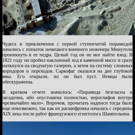
Чудеса и приключения с первой ступенчатой пирамидой
начались с попыток немецкого военного инженера Минутоли
проникнуть в ее недра. Целый год он не мог найти вход. В
1821 году он пробил наклонный ход в каменной массе и сразу
наткнулся на сводчатую галерею, а затем на систему сложных
коридоров и переходов. Саркофаг оказался на дне глубокой
ямы. Его открыли, но он был пуст. Немцы были
обескуражены.
В кратком отчете значилось: «Пирамида безгласна и
загадочна, ибо опустошена полностью, иероглифов внутри
чрезвычайно мало». Впрочем, прочитать надписи тогда было
еще невозможно, так как их расшифровка началась с середины
XIX века после работ французского египтолога Шампольона.