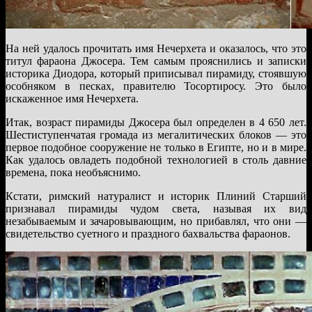
На ней удалось прочитать имя Нечерхета и оказалось, что это
титул фараона Джосера. Тем самым прояснились и записки
историка Диодора, который приписывал пирамиду, стоявшую
особняком в песках, правителю Тосортиросу. Это было
искаженное имя Нечерхета.
Итак, возраст пирамиды Джосера был определен в 4 650 лет.
Шестиступенчатая громада из мегалитических блоков — это
первое подобное сооружение не только в Египте, но и в мире.
Как удалось овладеть подобной технологией в столь давние
времена, пока необъяснимо.
Кстати, римский натуралист и историк Плиний Старший
признавал пирамиды чудом света, называя их вид
незабываемым и зачаровывающим, но прибавлял, что они —
свидетельство суетного и праздного бахвальства фараонов.