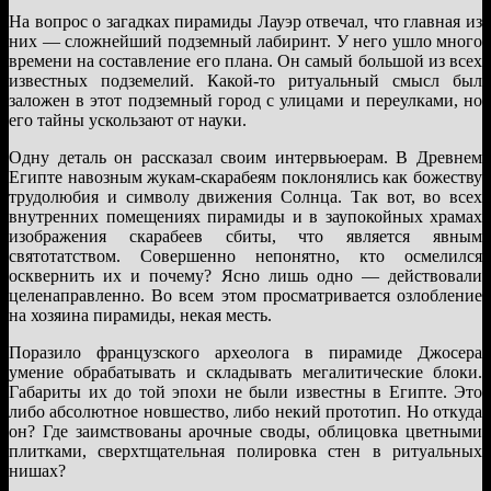
На вопрос о загадках пирамиды Лауэр отвечал, что главная из
них — сложнейший подземный лабиринт. У него ушло много
времени на составление его плана. Он самый большой из всех
известных подземелий. Какой-то ритуальный смысл был
заложен в этот подземный город с улицами и переулками, но
его тайны ускользают от науки.
Одну деталь он рассказал своим интервьюерам. В Древнем
Египте навозным жукам-скарабеям поклонялись как божеству
трудолюбия и символу движения Солнца. Так вот, во всех
внутренних помещениях пирамиды и в заупокойных храмах
изображения скарабеев сбиты, что является явным
святотатством. Совершенно непонятно, кто осмелился
осквернить их и почему? Ясно лишь одно — действовали
целенаправленно. Во всем этом просматривается озлобление
на хозяина пирамиды, некая месть.
Поразило французского археолога в пирамиде Джосера
умение обрабатывать и складывать мегалитические блоки.
Габариты их до той эпохи не были известны в Египте. Это
либо абсолютное новшество, либо некий прототип. Но откуда
он? Где заимствованы арочные своды, облицовка цветными
плитками, сверхтщательная полировка стен в ритуальных
нишах?