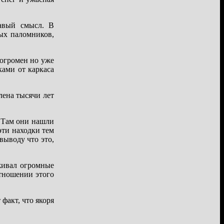
равый смысл. В
ных паломников,
огромен но уже
ами от каркаса
лена тысячи лет
. Там они нашли
ти находки тем
выводу что это,
живал огромные
тношении этого
факт, что якоря