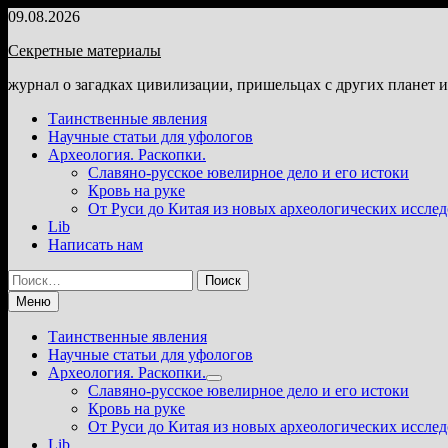
Перейти
09.08.2026
к
Секретные материалы
содержимому
журнал о загадках цивилизации, пришельцах с других планет 
Таинственные явления
Научные статьи для уфологов
Археология. Раскопки.
Славяно-русское ювелирное дело и его истоки
Кровь на руке
От Руси до Китая из новых археологических иссле
Lib
Написать нам
Найти:
Меню
Таинственные явления
Научные статьи для уфологов
Археология. Раскопки.
Показать
Славяно-русское ювелирное дело и его истоки
подменю
Кровь на руке
От Руси до Китая из новых археологических иссле
Lib