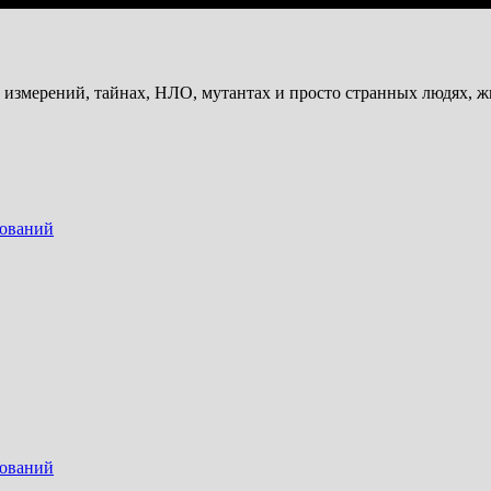
и измерений, тайнах, НЛО, мутантах и просто странных людях, 
дований
дований