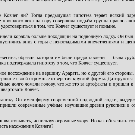
 Ковчег ли? Тогда предыдущая гипотеза теряет всякий зд
не прошлого века на гору совершила подъём группа православ
удостовериться в том, что Ковчег существует и поныне.
видели корабль больше походящий на подводную лодку. Он был 
спустились вниз с горы с неизгладимыми впечатлениями и щепк
евесина, образцы которой им были предоставлены — была сруб
дка подтверждала гипотезу о том, что Ковчег существует.
ное восхождение на вершину Арарата, но с другой его стороны
ершине своей огромные отверстия круглой формы. Датируются э
ные долго ломали голову, что же это за артефакты и пришли к 
ишвартовать Ковчег.
итанику. Он имел форму современной подводной лодки, выдер
м пришли современные учёные, изучившие древни рукописи в о
вартовывать, используя огромные якоря. Но как объяснить тот 
места нахождения Ковчега?