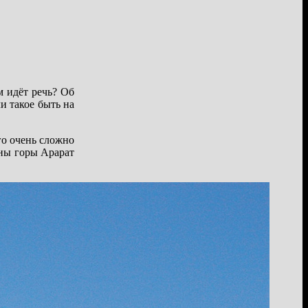
м идёт речь? Об
и такое быть на
го очень сложно
ины горы Арарат