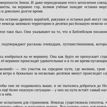
верхности Земли. И даже периодизация этого затопления совпа
анеты, на вершине гор, холмов учёные находят останки мор
а и довольно долгое время.
ты останки древних кораблей, ракушки и останки рыб могут св
е некогда занимало территорию в десятки раз большую нежели се
оп таки был. Они указывают на то, что в Библейском писании
 — подтверждают рассказы очевидцев, путешественников, котор
ь взобраться на ее вершину. Она как будто не пропускает стр
 к её вершине происходят удивительные и в то же время пугающи
 молний» — это участок на середине пути, где молнии, гром
я ветра и буквально за несколько десятков минут происходит 
тобы они не подымались выше, и не пытались добраться до Но
 ещё более опасную ситуацию – у них на пути встаёт самый на
 в нём.
е испытания для странников. Некогда существовала гипотеза, 
оторого сейчас и находится ледник. Вот почему здесь всё время