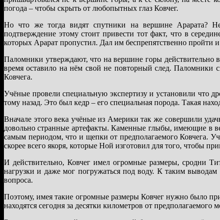
погода – чтобы скрыть от любопытных глаз Ковчег.
Но что же тогда видят спутники на вершине Арарата? Не
подтверждение этому стоит привести тот факт, что в середи
которых Арарат пропустил. Дал им беспрепятственно пройти и 
Паломники утверждают, что на вершине горы действительно 
время оставило на нём свой не повторный след. Паломники 
Ковчега.
Учёные провели специальную экспертизу и установили что др
тому назад. Это был кедр – его специальная порода. Такая нахо
Вначале этого века учёные из Америки так же совершили удач
довольно странные артефакты. Каменные глыбы, имеющие в в
самым периодом, что и щепки от предполагаемого Ковчега. Учё
скорее всего якоря, которые Ной изготовил для того, чтобы пр
И действительно, Ковчег имел огромные размеры, сродни Т
нагрузки и даже мог погружаться под воду. К таким вывода
вопроса.
Поэтому, имея такие огромные размеры Ковчег нужно было приш
находятся сегодня за десятки километров от предполагаемого 