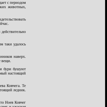
дает с периодом
ских животных,
идетельствовать
йчас.
 действительно
ым таки удалось
анников наверх.
е вещи.
 и бури бушуют
самый настоящий
ева Ковчега. Те
стоящий ледник.
что Ноев Ковчег
 снег и ужасная