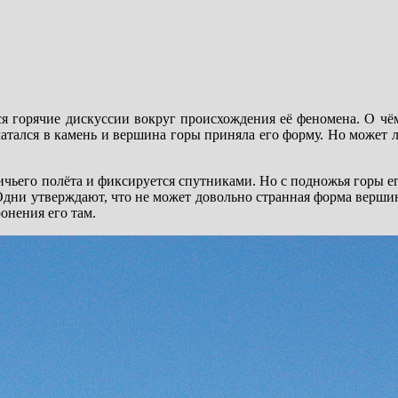
ся горячие дискуссии вокруг происхождения её феномена. О чё
чатался в камень и вершина горы приняла его форму. Но может л
тичьего полёта и фиксируется спутниками. Но с подножья горы е
. Одни утверждают, что не может довольно странная форма верш
онения его там.