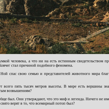
умкой человека, а что ни на есть истинным свидетельством пр
 Ковчег стал причиной подобного феномена.
Ной спас свою семью и представителей животного мира благо
ет всего пять тысяч метров высоты. В мире есть вершины зн
истым возвышениям?
обще был. Они утверждают, что это миф и легенда. Ничего не и
свято верят в то, что всемирный потоп был?