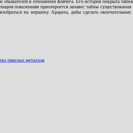
и обывателей в отношении Ковчега. Его история покрыта тайна
едующим поколениям приоткроется занавес тайны существования
зобраться на вершину Арарата, дабы сделать окончательные
тва тяжелых металлов