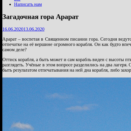
Написать нам
Загадочная гора Арарат
16.06.2020
13.06.2020
Арарат – воспетая в Священном писании гора. Сегодня ведут
отпечатке на её вершине огромного корабля. Он как будто впе
самом деле?
Оттиск корабля, а быть может и сам корабль виден с высоты п
разглядеть. Учёные в этом вопросе разделились на два лагеря
быть результатом отпечатывания на ней дна корабля, либо захор