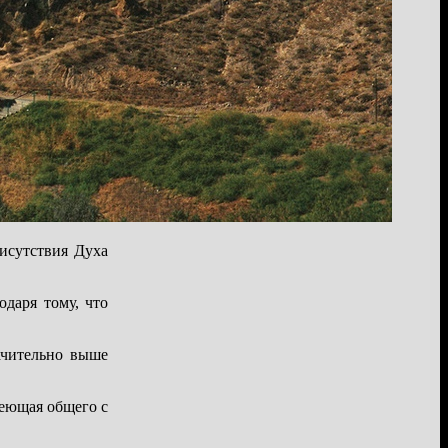
исутствия Духа
даря тому, что
ачительно выше
меющая общего с