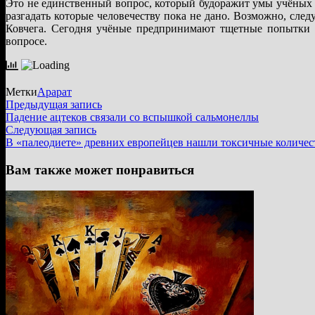
Это не единственный вопрос, который будоражит умы учёных 
разгадать которые человечеству пока не дано. Возможно, сл
Ковчега. Сегодня учёные предпринимают тщетные попытки в
вопросе.
Метки
Арарат
Навигация
Предыдущая
Предыдущая запись
запись:
Падение ацтеков связали со вспышкой сальмонеллы
по
Следующая
Следующая запись
записям
запись:
В «палеодиете» древних европейцев нашли токсичные количес
Вам также может понравиться