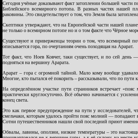
Сегодня учёные доказывают факт затоплении большей части по
Библейского всемирного потопа. В разных частях нашей пл
раковины. Это свидетельствует о том, что Земля была затоплен
Скептики утверждают, что на Европейской части нашей плане
не только о всемирном потопе но и о том факте что Чёрное мор
Существуют и приверженцы теории о том, что всемирный пот
описывается гора, по очертаниям очень походящая на Арарат.
Тот факт, что Ноев Ковчег, таки существует, и по сей день
подняться на вершину Арарата.
Арарат – гора с огромной тайной. Мало кому вообще удавалос
Многие, кто пытался её покорить – рассказывали, что по пути
На определённом участке пути странников встречает «пояс
практически круглосуточно. Всё обычно начинается с усилени
конец света.
Это как первое предупреждение на пути у исследователей, ч
смельчаки, которым удалось пройти пояс молний — попадают в
Сотни путешественников нашли свой последний приют именно
Обвалы, лавины, оползни, низкие температуры – это настоящи
пришвартовался не к вершине горы, а к её склону, на месте к