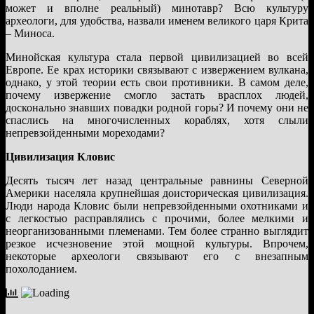
может и вполне реальный) минотавр? Всю культуру
археологи, для удобства, назвали именем великого царя Крита
– Миноса.
Минойская культура стала первой цивилизацией во всей
Европе. Ее крах историки связывают с извержением вулкана,
однако, у этой теории есть свои противники. В самом деле,
почему извержение смогло застать врасплох людей,
досконально знавших повадки родной горы? И почему они не
спаслись на многочисленных кораблях, хотя слыли
непревзойденными мореходами?
Цивилизация Кловис
Десять тысяч лет назад центральные равнины Северной
Америки населяла крупнейшая доисторическая цивилизация.
Люди народа Кловис были непревзойденными охотниками и
с легкостью расправлялись с прочими, более мелкими и
неорганизованными племенами. Тем более странно выглядит
резкое исчезновение этой мощной культуры. Впрочем,
некоторые археологи связывают его с внезапным
похолоданием.