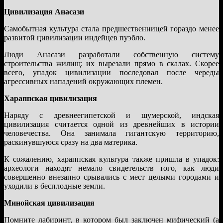
Цивилизация Анасази
Самобытная культура стала предшественницей гораздо менее
развитой цивилизации индейцев пуэбло.
Люди Анасази разработали собственную систему
строительства жилищ: их вырезали прямо в скалах. Скорее
всего, упадок цивилизации последовал после череды
агрессивных нападений окружающих племен.
Хараппская цивилизация
Наряду с древнеегипетской и шумерской, индская
цивилизация считается одной из древнейших в истории
человечества. Она занимала гигантскую территорию,
раскинувшуюся сразу на два материка.
К сожалению, хараппская культура также пришла в упадок:
археологи находят немало свидетельств того, как люди
совершенно внезапно срывались с мест целыми городами и
уходили в бесплодные земли.
Минойская цивилизация
Помните лабиринт, в котором был заключен мифический (а