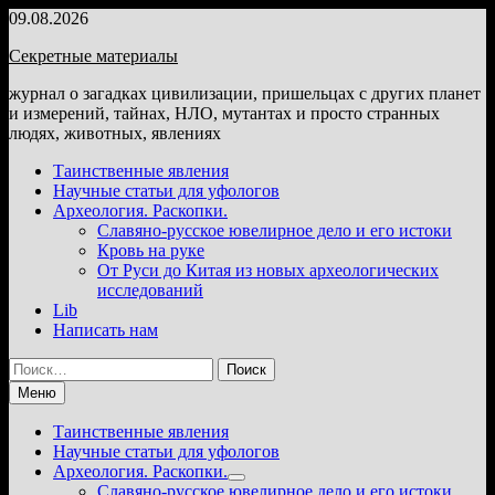
Перейти
09.08.2026
к
Секретные материалы
содержимому
журнал о загадках цивилизации, пришельцах с других планет
и измерений, тайнах, НЛО, мутантах и просто странных
людях, животных, явлениях
Таинственные явления
Научные статьи для уфологов
Археология. Раскопки.
Славяно-русское ювелирное дело и его истоки
Кровь на руке
От Руси до Китая из новых археологических
исследований
Lib
Написать нам
Найти:
Меню
Таинственные явления
Научные статьи для уфологов
Археология. Раскопки.
Показать
Славяно-русское ювелирное дело и его истоки