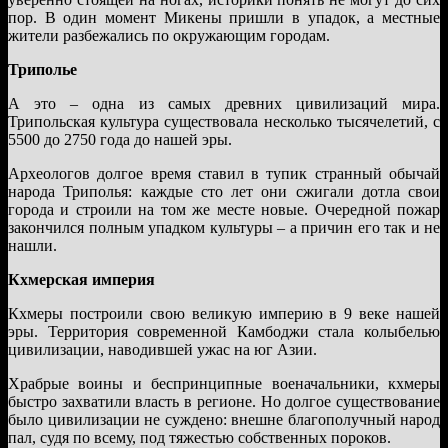
пор. В один момент Микены пришли в упадок, а местные
жители разбежались по окружающим городам.
Триполье
А это – одна из самых древних цивилизаций мира.
Трипольская культура существовала несколько тысячелетий, с
5500 до 2750 года до нашей эры.
Археологов долгое время ставил в тупик странный обычай
народа Триполья: каждые сто лет они сжигали дотла свои
города и строили на том же месте новые. Очередной пожар
закончился полным упадком культуры – а причин его так и не
нашли.
Кхмерская империя
Кхмеры построили свою великую империю в 9 веке нашей
эры. Территория современной Камбоджи стала колыбелью
цивилизации, наводившей ужас на юг Азии.
Храбрые воины и беспринципные военачальники, кхмеры
быстро захватили власть в регионе. Но долгое существование
было цивилизации не суждено: внешне благополучный народ
пал, судя по всему, под тяжестью собственных пороков.