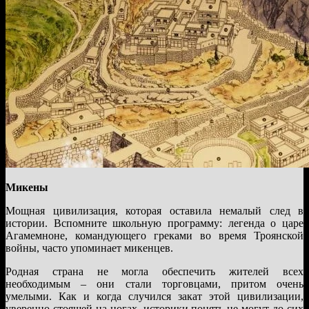
Микены
Мощная цивилизация, которая оставила немалый след в
истории. Вспомните школьную программу: легенда о царе
Агамемноне, командующего греками во время Троянской
войны, часто упоминает микенцев.
Родная страна не могла обеспечить жителей всех
необходимым – они стали торговцами, притом очень
умелыми. Как и когда случился закат этой цивилизации,
уверенно стоящей на ногах, историки понять не могут до сих