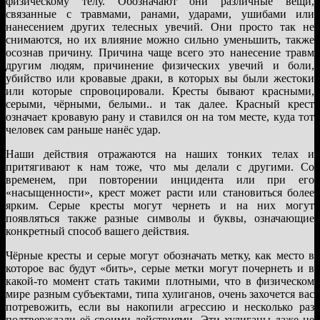
физическому телу. Обозначают они различные вещи,
связанные с травмами, ранами, ударами, ушибами или
нанесением других телесных увечий. Они просто так не
снимаются, но их влияние можно сильно уменьшить, также
осознав причину. Причина чаще всего это нанесение травм
другим людям, причинение физических увечий и боли,
убийство или кровавые драки, в которых вы были жестоки
или которые спровоцировали. Кресты бывают красными,
серыми, чёрными, белыми.. и так далее. Красный крест
означает кровавую рану и ставился он на том месте, куда тот
человек сам раньше нанёс удар.
Наши действия отражаются на наших тонких телах и
притягивают к нам тоже, что мы делали с другими. Со
временем, при повторении инцидента или при его
«насыщенности», крест может расти или становиться более
ярким. Серые кресты могут чернеть и на них могут
появляться также разные символы и буквы, означающие
конкретный способ вашего действия.
Чёрные кресты и серые могут обозначать метку, как место в
которое вас будут «бить», серые метки могут почернеть и в
какой-то момент стать такими плотными, что в физическом
мире разным субъектами, типа хулиганов, очень захочется вас
потревожить, если вы накопили агрессию и несколько раз
подтверждали её своими действиями. Эти хулиганы даже не