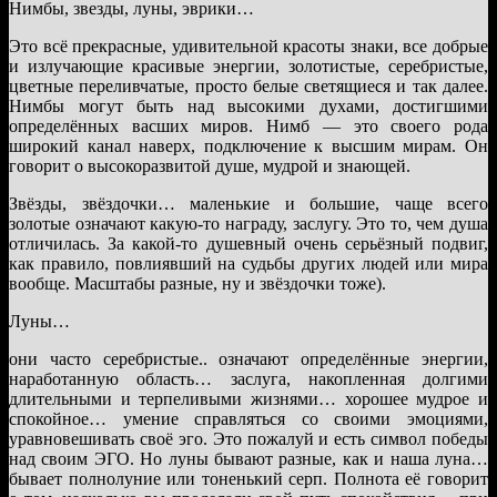
Нимбы, звезды, луны, эврики…
Это всё прекрасные, удивительной красоты знаки, все добрые
и излучающие красивые энергии, золотистые, серебристые,
цветные переливчатые, просто белые светящиеся и так далее.
Нимбы могут быть над высокими духами, достигшими
определённых васших миров. Нимб — это своего рода
широкий канал наверх, подключение к высшим мирам. Он
говорит о высокоразвитой душе, мудрой и знающей.
Звёзды, звёздочки… маленькие и большие, чаще всего
золотые означают какую-то награду, заслугу. Это то, чем душа
отличилась. За какой-то душевный очень серьёзный подвиг,
как правило, повлиявший на судьбы других людей или мира
вообще. Масштабы разные, ну и звёздочки тоже).
Луны…
они часто серебристые.. означают определённые энергии,
наработанную область… заслуга, накопленная долгими
длительными и терпеливыми жизнями… хорошее мудрое и
спокойное… умение справляться со своими эмоциями,
уравновешивать своё эго. Это пожалуй и есть символ победы
над своим ЭГО. Но луны бывают разные, как и наша луна…
бывает полнолуние или тоненький серп. Полнота её говорит