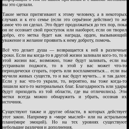
вы это сделали.
Такие метки притягивают к этому человеку, а в некоторых
случаях и к его семье (если это серьёзное действие) то же
самое что он сделал. Это будет продолжаться до тех пор, пока
он не осознает свой проступок или наоборот, если он творил
добро, его метка будет как награда, орден, вызывающий
уважение и желание проявить к нему доброту, помочь.
Всё что делает душа — возвращается к ней в различные
сроки. Если вы когда-то в другой жизни заливали кого-то, то в
этой жизни вас, возможно, тоже будут заливать, если вы
устраивали поджоги, то в этой у вас может что-то
периодически сгорать, гореть или воспламеняться… если вы
мучили живых существ, то и вас будут мучить… и так далее.
Если у вас что-то украли, то, вероятно, вы тоже когда-то
лишили кого-то материальных благ. Благодарность или удары
будут приходить из той области, где вы отличились). Эти
метки всегда можно обнаружить и убрать, осознав их
источник.
Существуют также и другие области, в которых действует
этот закон. Например в «мире мыслей» или на астральном
плане(мире эмоций). Но на тех уровнях существуют
небольшие различия и дополнения.