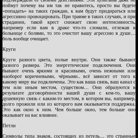
поймут почему вы им так не нравитесь, просто вы будете
«попадать» на таких граждан, к вам будут придираться или
агрессивно провоцировать. При травме в таких случаях, и при
страдании, такой крест снижает свою интенсивность,
например если вам в драке что-то сломали, отлежав в
больнице с болями, то это очистит вашу агрессию в душе…
боль вообще очищает.
Круги
Круги разного цвета, полые внутри. Они также бывают
разного размера. Это энергетические подключения. Они
бывают очень яркими и красивыми, очень нежными или
наоборот коричневыми, чёрными.. всё зависит от того к
какому миру вы подключены. Это как ваша связь, ваш канал с
тем или иным местом, существом… Они образуются в
результате договорённости вашей души с кем-то, вашу
душевную связь с каким-то местом, в котором вы, например,
долго прожили или из которого вам оказывается поддержка.
Это как окно к ним. Чем больше окно, тем больше оно
оказывает на вас влияние.
Петли
Символы типа знаков, состоящих из петель… это странные