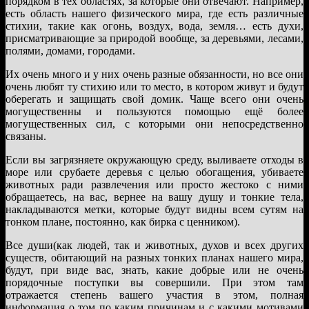
порядком в тех областях, за которые они отвечают. Например,
есть область нашего физического мира, где есть различные
стихии, такие как огонь, воздух, вода, земля… есть духи,
присматривающие за природой вообще, за деревьями, лесами,
полями, домами, городами.
Их очень много и у них очень разные обязанности, но все они
очень любят ту стихию или то место, в котором живут и будут
оберегать и защищать свой домик. Чаще всего они очень
могущественны и пользуются помощью ещё более
могущественных сил, с которыми они непосредственно
связаны.
Если вы загрязняете окружающую среду, выливаете отходы в
море или срубаете деревья с целью обогащения, убиваете
животных ради развлечения или просто жестоко с ними
обращаетесь, на вас, вернее на вашу душу и тонкие тела,
накладываются метки, которые будут видны всем сутям на
тонком плане, постоянно, как бирка с ценником).
Все души(как людей, так и животных, духов и всех других
существ, обитающий на разных тонких планах нашего мира,
будут, при виде вас, знать, какие добрые или не очень
порядочные поступки вы совершили. При этом там
отражается степень вашего участия в этом, полная
информация о том по каким причинам и с какими мотивами