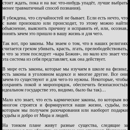
стоит ждать, пока и на вас что-нибудь упадёт, лучше выбрать
менее травматичный способ познания).
Я убеждена, что случайностей не бывает. Если есть нечто, что
с вами произошло или происходит, то этому можно найти
объяснение, выяснить причину и исправить её, или, осознав,
понять зачем это пришло в вашу жизнь и для чего.
Так вот, про законы. Мы знаем о том, что в наших религиях
считается грехом убивать, красть, лгать, прелюбодействовать,
и что за этим последует «кара Божия», но мало кто знает что
эта система из себя представляет, как она действует.
В мире есть законы, которые мы изучаем в школе на физике,
есть законы в уголовном кодексе и многие другие. Все они
зачем-то существуют и для чего-то нужны. Некоторые, чтобы
сохранять покой и миропорядок, обеспечить безопасность(в
идеальном государстве это, видимо, было бы так)…
Мало кто знает, что есть кармические законы, по которым во
многом строятся и формируются наши жизни, судьбы, по
которым мы получаем разочарования или наоборот подарки
судьбы и добро от Мира и людей.
На тонком плане живут разные существа, следящие за