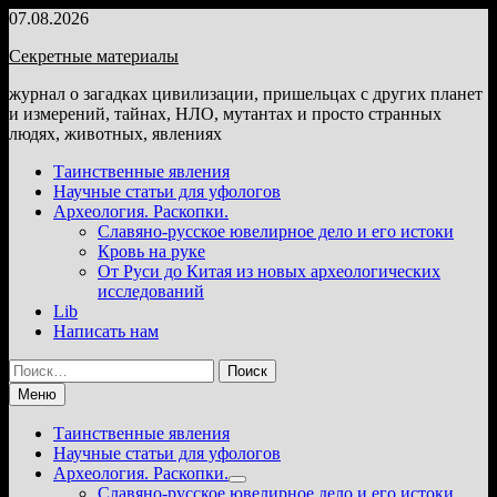
Перейти
07.08.2026
к
Секретные материалы
содержимому
журнал о загадках цивилизации, пришельцах с других планет
и измерений, тайнах, НЛО, мутантах и просто странных
людях, животных, явлениях
Таинственные явления
Научные статьи для уфологов
Археология. Раскопки.
Славяно-русское ювелирное дело и его истоки
Кровь на руке
От Руси до Китая из новых археологических
исследований
Lib
Написать нам
Найти:
Меню
Таинственные явления
Научные статьи для уфологов
Археология. Раскопки.
Показать
Славяно-русское ювелирное дело и его истоки