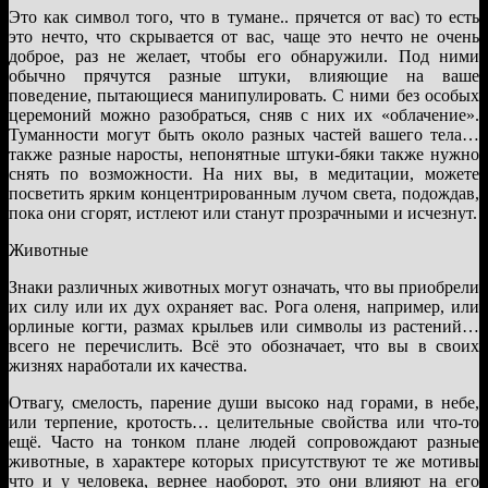
Это как символ того, что в тумане.. прячется от вас) то есть
это нечто, что скрывается от вас, чаще это нечто не очень
доброе, раз не желает, чтобы его обнаружили. Под ними
обычно прячутся разные штуки, влияющие на ваше
поведение, пытающиеся манипулировать. С ними без особых
церемоний можно разобраться, сняв с них их «облачение».
Туманности могут быть около разных частей вашего тела…
также разные наросты, непонятные штуки-бяки также нужно
снять по возможности. На них вы, в медитации, можете
посветить ярким концентрированным лучом света, подождав,
пока они сгорят, истлеют или станут прозрачными и исчезнут.
Животные
Знаки различных животных могут означать, что вы приобрели
их силу или их дух охраняет вас. Рога оленя, например, или
орлиные когти, размах крыльев или символы из растений…
всего не перечислить. Всё это обозначает, что вы в своих
жизнях наработали их качества.
Отвагу, смелость, парение души высоко над горами, в небе,
или терпение, кротость… целительные свойства или что-то
ещё. Часто на тонком плане людей сопровождают разные
животные, в характере которых присутствуют те же мотивы
что и у человека, вернее наоборот, это они влияют на его