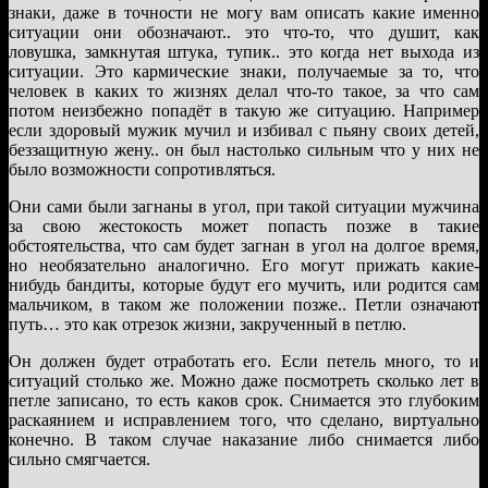
знаки, даже в точности не могу вам описать какие именно
ситуации они обозначают.. это что-то, что душит, как
ловушка, замкнутая штука, тупик.. это когда нет выхода из
ситуации. Это кармические знаки, получаемые за то, что
человек в каких то жизнях делал что-то такое, за что сам
потом неизбежно попадёт в такую же ситуацию. Например
если здоровый мужик мучил и избивал с пьяну своих детей,
беззащитную жену.. он был настолько сильным что у них не
было возможности сопротивляться.
Они сами были загнаны в угол, при такой ситуации мужчина
за свою жестокость может попасть позже в такие
обстоятельства, что сам будет загнан в угол на долгое время,
но необязательно аналогично. Его могут прижать какие-
нибудь бандиты, которые будут его мучить, или родится сам
мальчиком, в таком же положении позже.. Петли означают
путь… это как отрезок жизни, закрученный в петлю.
Он должен будет отработать его. Если петель много, то и
ситуаций столько же. Можно даже посмотреть сколько лет в
петле записано, то есть каков срок. Снимается это глубоким
раскаянием и исправлением того, что сделано, виртуально
конечно. В таком случае наказание либо снимается либо
сильно смягчается.