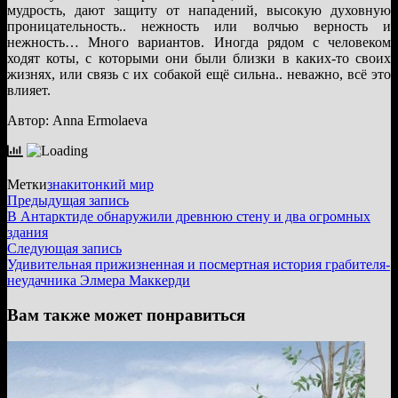
мудрость, дают защиту от нападений, высокую духовную
проницательность.. нежность или волчью верность и
нежность… Много вариантов. Иногда рядом с человеком
ходят коты, с которыми они были близки в каких-то своих
жизнях, или связь с их собакой ещё сильна.. неважно, всё это
влияет.
Автор: Anna Ermolaeva
Метки
знаки
тонкий мир
Навигация
Предыдущая
Предыдущая запись
запись:
В Антарктиде обнаружили древнюю стену и два огромных
по
здания
записям
Следующая
Следующая запись
запись:
Удивительная прижизненная и посмертная история грабителя-
неудачника Элмера Маккерди
Вам также может понравиться