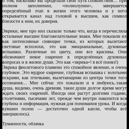
о том, насколько вы проделали свой путь спокойствия… при
полном заполнении, «полнолунии», завершается
определённый этап в жизни этого человека и у него
открывается канал над головой к высшим, как символ
близости к ним, их доверия.
Эврики, мне про них сказали только что, когда я перечисляла
остальные высшие благожелательные знаки. Мне показали их
как интенсивные сияющие точки, из которых вылетают
световые всполохи, это как эмоцианальные, духовные
вспышки. Различные по цвету, они все красивы. Они
обозначают некое озарение в определённых духовных
вопросах и в жизни души. Это как «эврика»! я всё понял!)
Эврика фиолетового пламени это спокойное явление, и очень
глубокое. Это мудрое озарение, глубокая вспышка с золотыми
искрами, как птичками, вылетающими из центра точки того
осознания… Мне сейчас это показали и я любуюсь..такая
душа, видимо, очень древняя. такие души долгое время могут
ждать своих озарений. Иногда они растут долгими годами,
столетиями, тысячами лет, прежде чем внутри накопится вся
глубина и информация, нужная для понимания урока. И когда
кувшин полон — достаточно одной капли, чтобы всё
завершилось).
Туманности, облачка