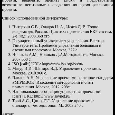
проекта, выделить, оценить риски и предотвратить
возможные негативные последствия во время реализации
проекта.
Список использованной литературы:
Питеркин С.В., Оладов Н. А., Исаев Д. В. Точно
вовремя для России. Практика применения ERP-систем,
2-е. изд.,2003.368 стр.
Государственный университет управления. Вестник
Университета. Проблемы управления большими и
сложными проектами. Москва, 327 с.
Новиков А.М., Новиков Д.А.Методология. Москва,
2007.668 с.
ISO [сайт].URL: http://www.iso.org/iso/ru/
Мазур И.И., Шапиро В.Д. Управление проектами.
Москва, 2010.960 с.
Павлов А.Н. Управление проектами на основе стандарта
PMIPMBOK. Изложение методологии и опыт
применения. Москва, 2012. 208с.
Национальная ассоциация управления проектами
[сайт].URL: http:// www.sovnet.ru/
Товб А.С., Ципес Г.Л. Управление проектами:
стандарты, методы, опыт. М.: 2003.240 с.
Автор: