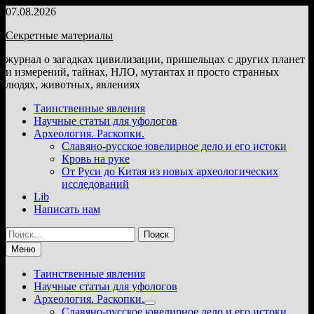
Перейти
07.08.2026
к
Секретные материалы
содержимому
журнал о загадках цивилизации, пришельцах с других планет
и измерений, тайнах, НЛО, мутантах и просто странных
людях, животных, явлениях
Таинственные явления
Научные статьи для уфологов
Археология. Раскопки.
Славяно-русское ювелирное дело и его истоки
Кровь на руке
От Руси до Китая из новых археологических
исследований
Lib
Написать нам
Найти:
Меню
Таинственные явления
Научные статьи для уфологов
Археология. Раскопки.
Показать
Славяно-русское ювелирное дело и его истоки