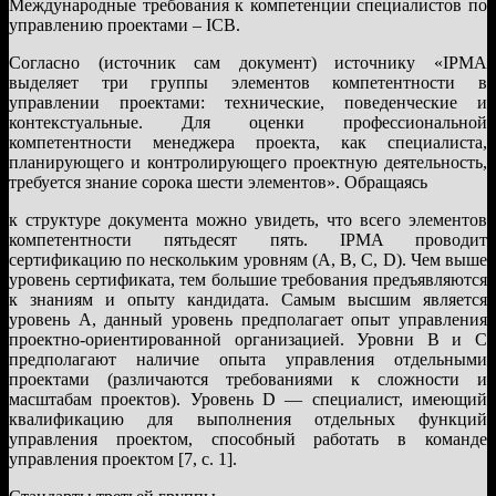
Международные требования к компетенции специалистов по
управлению проектами – ICB.
Согласно (источник сам документ) источнику «IPMA
выделяет три группы элементов компетентности в
управлении проектами: технические, поведенческие и
контекстуальные. Для оценки профессиональной
компетентности менеджера проекта, как специалиста,
планирующего и контролирующего проектную деятельность,
требуется знание сорока шести элементов». Обращаясь
к структуре документа можно увидеть, что всего элементов
компетентности пятьдесят пять. IPMA проводит
сертификацию по нескольким уровням (A, B, C, D). Чем выше
уровень сертификата, тем большие требования предъявляются
к знаниям и опыту кандидата. Самым высшим является
уровень A, данный уровень предполагает опыт управления
проектно-ориентированной организацией. Уровни B и C
предполагают наличие опыта управления отдельными
проектами (различаются требованиями к сложности и
масштабам проектов). Уровень D — специалист, имеющий
квалификацию для выполнения отдельных функций
управления проектом, способный работать в команде
управления проектом [7, с. 1].