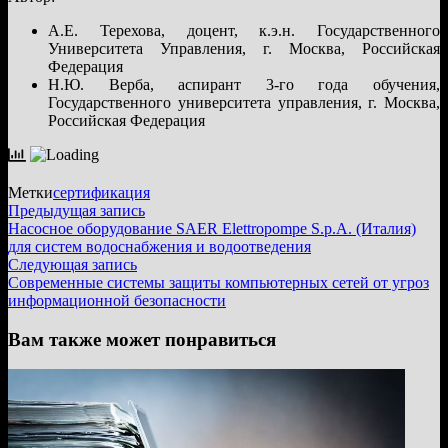
А.Е. Терехова, доцент, к.э.н. Государственного
Университета Управления, г. Москва, Российская
Федерация
Н.Ю. Верба, аспирант 3-го года обучения,
Государственного университета управления, г. Москва,
Российская Федерация
Метки
сертификация
Навигация
Предыдущая
Предыдущая запись
запись:
Насосное оборудование SAER Elettropompe S.p.A. (Италия)
по
для систем водоснабжения и водоотведения
записям
Следующая
Следующая запись
запись:
Современные системы защиты компьютерных сетей от угроз
информационной безопасности
Вам также может понравиться