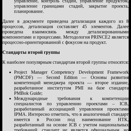
управление, контроль стадий, управление продуктом,
управление границами стадий, закрытие проекта,
планирование.
Далее в документе приведена детализация каждого из 8
процессов, детализация составляет 45 элементов. Далее
проведена взаимосвязь между детализированными
компонентами и процессами. Методология PRINCE2 является
процессно-ориентированной с фокусом на продукт.
Стандарты второй группы
К наиболее популярным стандартам второй группы относятся:
Project Manager Competency Development Framework
(PMCDF) — Second Edition — Основы развития
компетенций менеджера проекта — второе издание,
разработанное институтом PMI на базе стандарта
PMBok Guide;
Международные требования к компетенции
специалистов по управлению проектами – ICB,
разработанный ассоциацией управления проектами
IPMA. Интересно отметить, что в аналогичный стандарт
имеется в России под наименование НТК,
разработанный на основе ICB с учетом национальных
требований, стандарт не является официальным, но