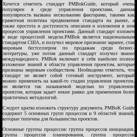
Хочется отметить стандарт PMBokGuide, который очень
популярен в среде управления проектами, данная
популярность вызвана несколькими факторами, такими как
грамотная политика продвижения стандарта на рынке, а
также простота и доступность описания и изложения в нем
процессов управления проектами. Данный стандарт изложен
в виде процессной модели.PMBok является национальным
стандартом США, и получил мировое признание заранее, став
мировым бестселлером по продажам среди бизнес-
литературы, уже потом данный стандарт получил звание
международного. PMBok включает в себя наиболее полное
изложение знаний в области управления проектом, которые
признаны мировым сообществом. Необходимо отметить, что
стандарт не являет собой готовый инструмент, который
можно применить на какой-то стадии управления проектом,
он является так называемой моделью по управлению
проектом, которая задает некие рамки для применения более
практичных методологий.
Следует кратко изложить структуру документа. PMBoK Guide
содержит 5 основных групп процессов и 9 областей знаний,
которые типичны для большинства проектов.
Основные группы процессов: группа процессов инициации,
группа процессов планирования, группа процессов