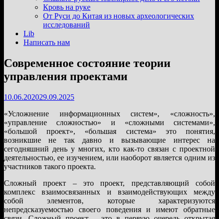
подменю
Кровь на руке
От Руси до Китая из новых археологических
исследований
Lib
Написать нам
Современное состояние теории
управления проектами
10.06.2020
29.09.2025
«Усложнение информационных систем», «сложность»,
«управление сложностью» и «сложными системами»,
«большой проект», «большая система» это понятия,
возникшие не так давно и вызывающие интерес на
сегодняшний день у многих, кто как-то связан с проектной
деятельностью, ее изучением, или наоборот является одним из
участников такого проекта.
Сложный проект – это проект, представляющий собой
комплекс взаимосвязанных и взаимодействующих между
собой элементов, которые характеризуются
непредсказуемостью своего поведения и имеют обратные
связи. Сложный проект – это в первую очередь открытая